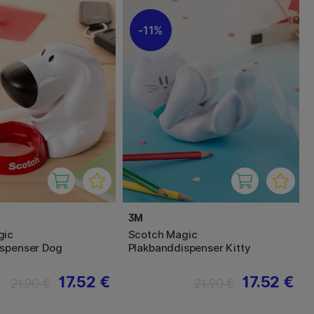
11%
3M
gic
Scotch Magic
ispenser Dog
Plakbanddispenser Kitty
17.52 €
17.52 €
21.90 €
21.90 €