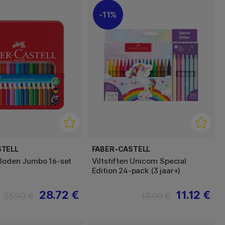
11%
STELL
FABER-CASTELL
loden Jumbo 16-set
Viltstiften Unicorn Special
Edition 24-pack (3 jaar+)
28.72 €
11.12 €
35.90 €
13.90 €