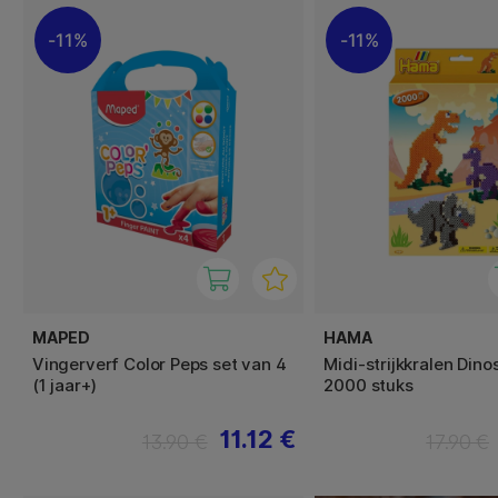
11%
11%
MAPED
HAMA
Vingerverf Color Peps set van 4
Midi-strijkkralen Din
(1 jaar+)
2000 stuks
11.12 €
13.90 €
17.90 €