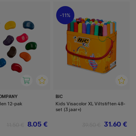
11%
COMPANY
BIC
den 12-pak
Kids Visacolor XL Viltstiften 48-
set (3 jaar+)
8.05 €
31.60 €
11.50 €
39.50 €