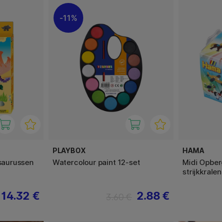
11%
PLAYBOX
HAMA
osaurussen
Watercolour paint 12-set
Midi Opber
strijkkralen
14.32 €
2.88 €
3.60 €