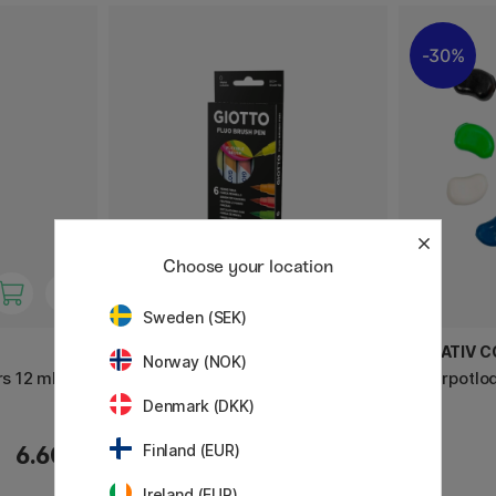
30%
Choose your location
Sweden (SEK)
GIOTTO
CREATIV 
Norway (NOK)
rs 12 ml
Turbo Soft Brush Pen Fluo 6-set
Kleurpotlo
Denmark (DKK)
6.60 €
7 €
Finland (EUR)
Ireland (EUR)