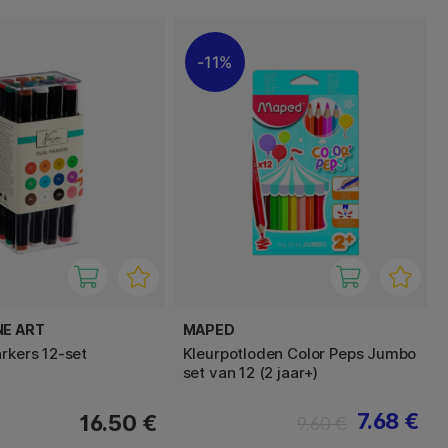
11%
NE ART
MAPED
arkers 12-set
Kleurpotloden Color Peps Jumbo
set van 12 (2 jaar+)
7.68 €
16.50 €
9.60 €