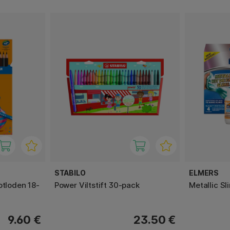
STABILO
ELMERS
otloden 18-
Power Viltstift 30-pack
Metallic S
9.60 €
23.50 €