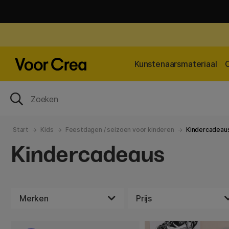
Kunstenaarsmateriaal
Start
Kids
Feestdagen / seizoen voor kinderen
Kindercadeau
Kindercadeaus
Merken
Prijs