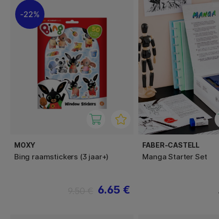
22%
MOXY
FABER-CASTELL
Bing raamstickers (3 jaar+)
Manga Starter Set
6.65 €
9.50 €