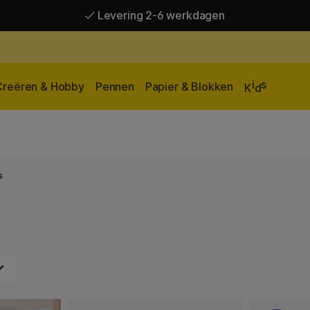
Levering 2-6 werkdagen
Gratis verzending vanaf 95 €*
Levering 2-6 werkdagen
i
s
Creëren & Hobby
Pennen
Papier & Blokken
K
d
s