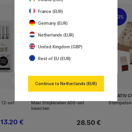
France (EUR)
20%
Germany (EUR)
Netherlands (EUR)
United Kingdom (GBP)
Rest of EU (EUR)
Continue to Netherlands (EUR)
HAMA
CREATIV 
 12-set
Maxi Strijkkralen 600-set
Stempelset 
Insecten
13.20 €
28.50 €