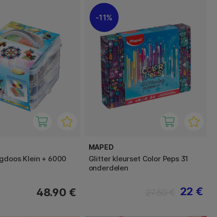
11%
MAPED
gdoos Klein + 6000
Glitter kleurset Color Peps 31
onderdelen
22 €
48.90 €
27.50 €