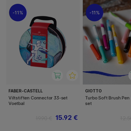
11%
11%
FABER-CASTELL
GIOTTO
Viltstiften Connector 33-set
Turbo Soft Brush Pen 
Voetbal
set
15.92 €
19.90 €
12.5