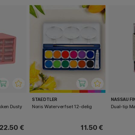
STAEDTLER
NASSAU FI
kken Dusty
Noris Waterverfset 12-delig
Dual-tip M
22.50 €
11.50 €