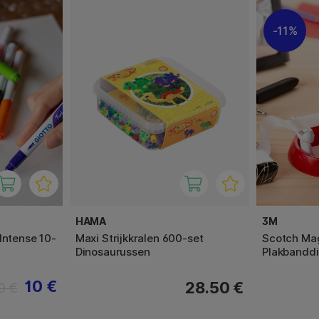
11%
HAMA
3M
Intense 10-
Maxi Strijkkralen 600-set
Scotch Ma
Dinosaurussen
Plakbandd
10 €
28.50 €
0 €