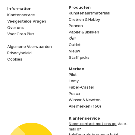
Producten
Information
Kunstenaarsmateriaal
Klantenservice
Creëren & Hobby
Veelgestelde Vragen
Pennen
Over ons
Papier & Blokken
Voor Crea Plus
i
s
K
d
Outlet
Algemene Voorwaarden
Nieuw
Privacybeleid
Staff picks
Cookies
Merken
Pilot
Lamy
Faber-Castell
Posca
Winsor & Newton
Alle merken (160)
Klantenservice
Neem contact met ons op
via e-
mail of
telefoon als je vragen hebt.