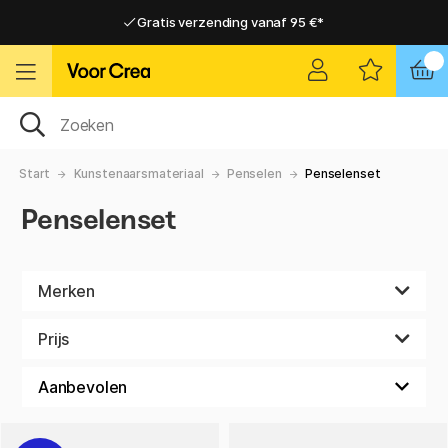
Gratis verzending vanaf 95 €*
Gratis verzending vanaf 95 €*
Levering 2-6 werkdagen
Levering 2-6 werkdagen
Start
Kunstenaarsmateriaal
Penselen
Penselenset
Penselenset
Merken
Prijs