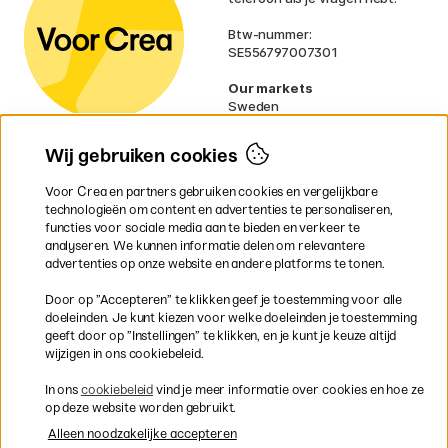
Btw-nummer:
SE556797007301
Our markets
Sweden
Norway
Denmark
Wij gebruiken cookies
Finland
France
Voor Crea en partners gebruiken cookies en vergelijkbare
Ireland
technologieën om content en advertenties te personaliseren,
Germany
functies voor sociale media aan te bieden en verkeer te
UK
analyseren. We kunnen informatie delen om relevantere
EU
advertenties op onze website en andere platforms te tonen.
* Specifieke
verzendvoorwaarden
Door op ”Accepteren” te klikken geef je toestemming voor alle
gelden voor volumineuze producten.
doeleinden. Je kunt kiezen voor welke doeleinden je toestemming
geeft door op ”Instellingen” te klikken, en je kunt je keuze altijd
wijzigen in ons cookiebeleid.
Snel en veilig met creditcard of iDEAL
In ons
cookiebeleid
vind je meer informatie over cookies en hoe ze
op deze website worden gebruikt.
Alleen noodzakelijke accepteren