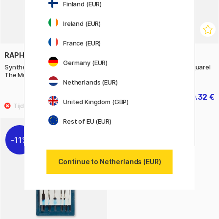
Finland (EUR)
Ireland (EUR)
France (EUR)
RAPHAËL
KUM
Germany (EUR)
Synthetische penselen Acryl
Synthetische penselen Aquarel
The Must-haves 2-delig set
Illustratie 4-delig set
Netherlands (EUR)
24.90 €
50.32 €
62.90 €
United Kingdom (GBP)
Rest of EU (EUR)
11%
Continue to Netherlands (EUR)