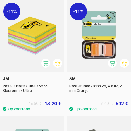
11%
11%
3M
3M
Post-it Note Cube 76x76
Post-it Indextabs 25,4 x 43,2
Kleurenmix Ultra
mm Oranje
13.20 €
5.12 €
16.50 €
6.40 €