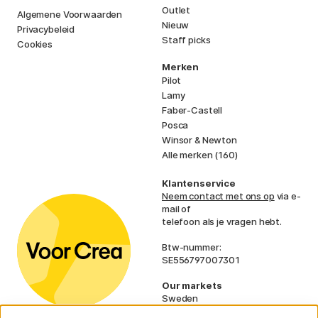
Outlet
Algemene Voorwaarden
Nieuw
Privacybeleid
Staff picks
Cookies
Merken
Pilot
Lamy
Faber-Castell
Posca
Winsor & Newton
Alle merken (160)
Klantenservice
Neem contact met ons op
via e-
mail of
telefoon als je vragen hebt.
Btw-nummer:
SE556797007301
Our markets
Sweden
Norway