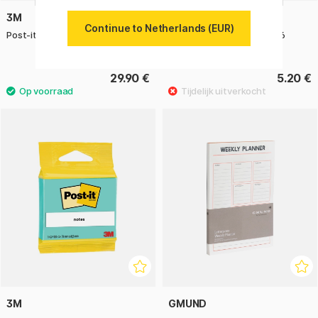
3M
3M
Continue to Netherlands (EUR)
Post-it 76×127 Neongeel 6-pack
Post-it Super Sticky 76x76
Fuchsia
29.90 €
5.20 €
3M
GMUND