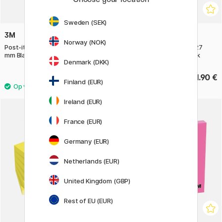
Sweden (SEK)
3M
3M
Norway (NOK)
Post-it Indextabs 25,4 x 43,2
Post-it Super Sticky 76x127
mm Blauw
Kleurenmix Carnival 6-pack
Denmark (DKK)
6.40 €
31.90 €
Finland (EUR)
Ireland (EUR)
France (EUR)
Germany (EUR)
Netherlands (EUR)
United Kingdom (GBP)
Rest of EU (EUR)