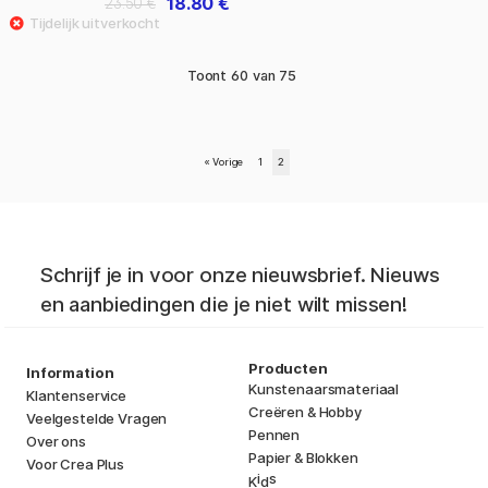
18.80 €
23.50 €
Toont
60
van
75
«
Vorige
1
2
Schrijf je in voor onze nieuwsbrief. Nieuws
en aanbiedingen die je niet wilt missen!
Producten
Information
Kunstenaarsmateriaal
Klantenservice
Creëren & Hobby
Veelgestelde Vragen
Pennen
Over ons
Papier & Blokken
Voor Crea Plus
i
s
K
d