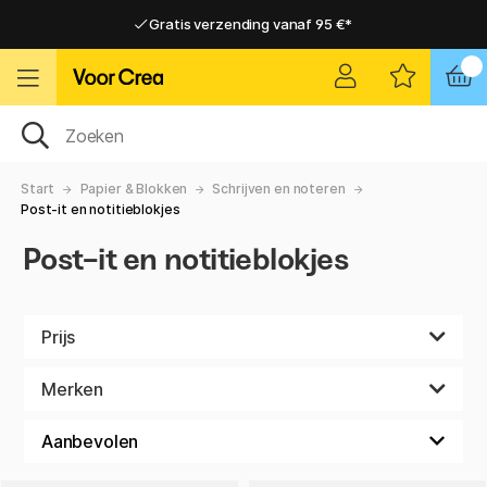
Gratis verzending vanaf 95 €*
Gratis verzending vanaf 95 €*
Levering 2-6 werkdagen
Levering 2-6 werkdagen
Start
Papier & Blokken
Schrijven en noteren
Post-it en notitieblokjes
Post-it en notitieblokjes
Prijs
Merken