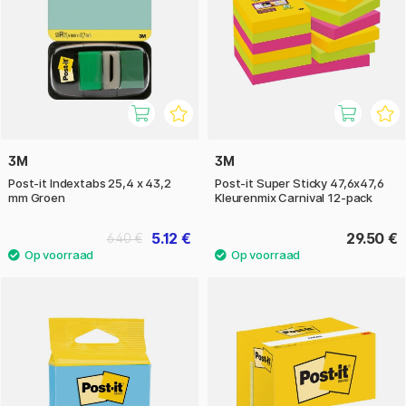
3M
3M
Post-it Indextabs 25,4 x 43,2
Post-it Super Sticky 47,6x47,6
mm Groen
Kleurenmix Carnival 12-pack
5.12 €
29.50 €
6.40 €