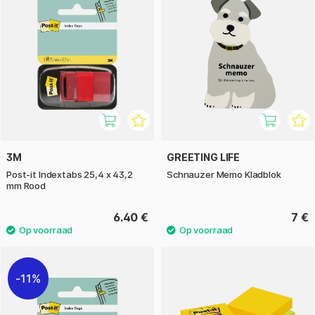
3M
GREETING LIFE
Post-it Indextabs 25,4 x 43,2
Schnauzer Memo Kladblok
mm Rood
6.40 €
7 €
11%