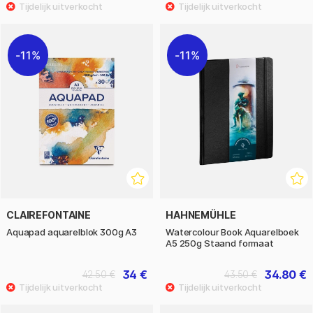
11%
11%
CLAIREFONTAINE
HAHNEMÜHLE
Aquapad aquarelblok 300g A3
Watercolour Book Aquarelboek
A5 250g Staand formaat
34 €
34.80 €
42.50 €
43.50 €