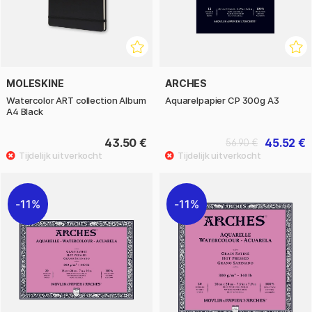
MOLESKINE
ARCHES
Watercolor ART collection Album
Aquarelpapier CP 300g A3
A4 Black
43.50 €
45.52 €
56.90 €
11%
11%