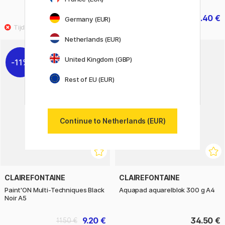
23.60 €
16.40 €
29.50 €
20.50 €
Germany (EUR)
Netherlands (EUR)
United Kingdom (GBP)
11%
Rest of EU (EUR)
Continue to Netherlands (EUR)
CLAIREFONTAINE
CLAIREFONTAINE
Paint'ON Multi-Techniques Black
Aquapad aquarelblok 300 g A4
Noir A5
9.20 €
34.50 €
11.50 €