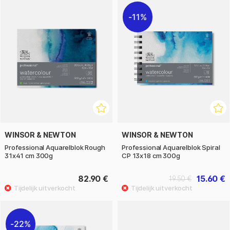
11%
WINSOR & NEWTON
WINSOR & NEWTON
Professional Aquarelblok Rough
Professional Aquarelblok Spiral
31x41 cm 300g
CP 13x18 cm 300g
82.90 €
15.60 €
19.50 €
22%