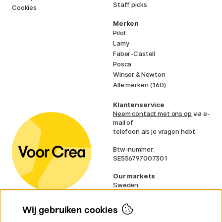
Staff picks
Cookies
Merken
Pilot
Lamy
Faber-Castell
Posca
Winsor & Newton
Alle merken (160)
Klantenservice
Neem contact met ons op
via e-
mail of
telefoon als je vragen hebt.
Btw-nummer:
SE556797007301
Our markets
Sweden
Norway
Denmark
Wij gebruiken cookies
Finland
France