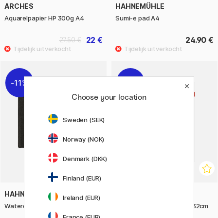
ARCHES
HAHNEMÜHLE
Aquarelpapier HP 300g A4
Sumi-e pad A4
22 €
24.90 €
27.50 €
11%
11%
Choose your location
Sweden (SEK)
Norway (NOK)
Denmark (DKK)
Finland (EUR)
HAHNEMÜHLE
HAHNEMÜHLE
Ireland (EUR)
Watercolour Book A5 Landscape
Aquarelblok CP 425g 24×32cm
Matt
France (EUR)