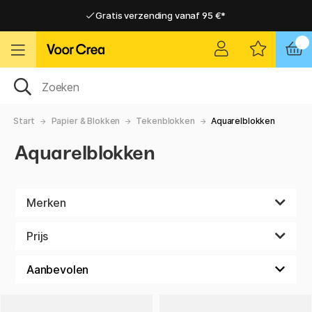
Gratis verzending vanaf 95 €*
Gratis verzending vanaf 95 €*
Levering 2-6 werkdagen
Levering 2-6 werkdagen
Start
Papier & Blokken
Tekenblokken
Aquarelblokken
Aquarelblokken
Merken
Prijs