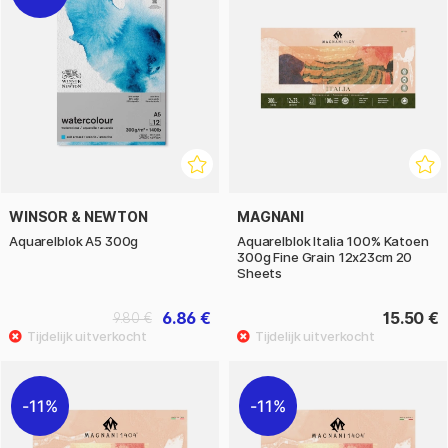
WINSOR & NEWTON
MAGNANI
Aquarelblok A5 300g
Aquarelblok Italia 100% Katoen
300g Fine Grain 12x23cm 20
Sheets
6.86 €
15.50 €
9.80 €
11%
11%