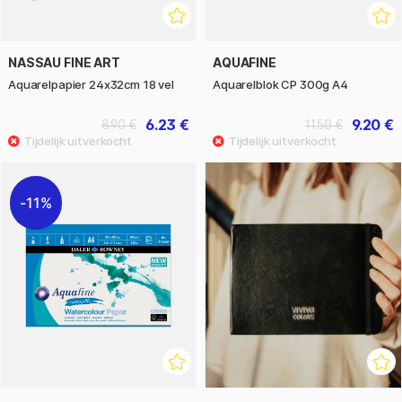
NASSAU FINE ART
AQUAFINE
Aquarelpapier 24x32cm 18 vel
Aquarelblok CP 300g A4
6.23 €
9.20 €
8.90 €
11.50 €
11%