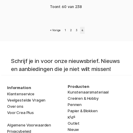
Toont
60
van
238
«
Vorige
1
2
3
4
Schrijf je in voor onze nieuwsbrief. Nieuws
en aanbiedingen die je niet wilt missen!
Producten
Information
Kunstenaarsmateriaal
Klantenservice
Creëren & Hobby
Veelgestelde Vragen
Pennen
Over ons
Papier & Blokken
Voor Crea Plus
i
s
K
d
Outlet
Algemene Voorwaarden
Nieuw
Privacybeleid