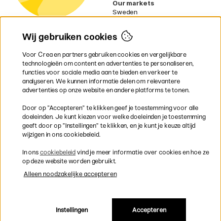
Our markets
Sweden
Norway
Denmark
Wij gebruiken cookies
Finland
France
Voor Crea en partners gebruiken cookies en vergelijkbare
Ireland
technologieën om content en advertenties te personaliseren,
Germany
functies voor sociale media aan te bieden en verkeer te
UK
analyseren. We kunnen informatie delen om relevantere
EU
advertenties op onze website en andere platforms te tonen.
* Specifieke
verzendvoorwaarden
Door op ”Accepteren” te klikken geef je toestemming voor alle
gelden voor volumineuze producten.
doeleinden. Je kunt kiezen voor welke doeleinden je toestemming
geeft door op ”Instellingen” te klikken, en je kunt je keuze altijd
wijzigen in ons cookiebeleid.
Snel en veilig met creditcard of iDEAL
In ons
cookiebeleid
vind je meer informatie over cookies en hoe ze
op deze website worden gebruikt.
Alleen noodzakelijke accepteren
Gratis verzending vanaf 95 €
Instellingen
Accepteren