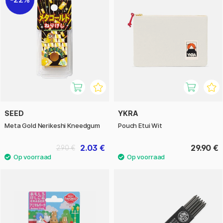
SEED
YKRA
Meta Gold Nerikeshi Kneedgum
Pouch Etui Wit
2.03 €
29.90 €
2.90 €