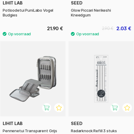
LIHIT LAB
SEED
Potloodetui PuniLabo Vogel
Glow Piccari Nerikeshi
Budgies
Kneedgum
21.90 €
2.03 €
2.90 €
LIHIT LAB
SEED
Pennenetui Transparent Grijs
Radarknock Refill 3 stuks