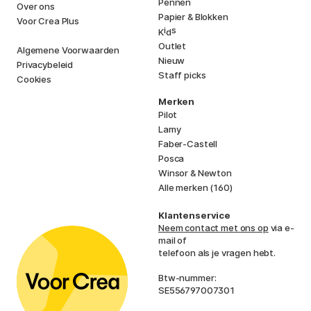
Pennen
Over ons
Papier & Blokken
Voor Crea Plus
i
s
K
d
Outlet
Algemene Voorwaarden
Nieuw
Privacybeleid
Staff picks
Cookies
Merken
Pilot
Lamy
Faber-Castell
Posca
Winsor & Newton
Alle merken (160)
Klantenservice
Neem contact met ons op
via e-
mail of
telefoon als je vragen hebt.
Btw-nummer:
SE556797007301