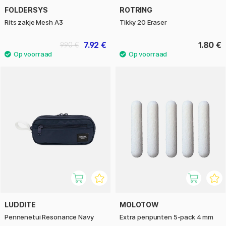
FOLDERSYS
ROTRING
Rits zakje Mesh A3
Tikky 20 Eraser
7.92 €
1.80 €
9.90 €
LUDDITE
MOLOTOW
Pennenetui Resonance Navy
Extra penpunten 5-pack 4 mm