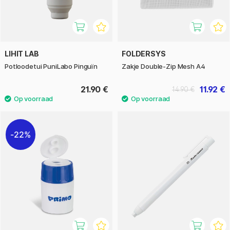
LIHIT LAB
FOLDERSYS
Potloodetui PuniLabo Pinguïn
Zakje Double-Zip Mesh A4
21.90 €
11.92 €
14.90 €
22%