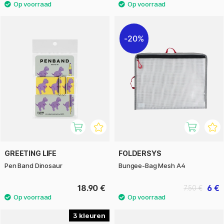
20%
GREETING LIFE
FOLDERSYS
Pen Band Dinosaur
Bungee-Bag Mesh A4
18.90 €
6 €
7.50 €
3