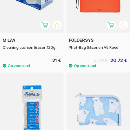
MILAN
FOLDERSYS
Cleaning cushion Eraser 120g
Phat-Bag Siliconen A5 Rood
21 €
20.72 €
25.90 €