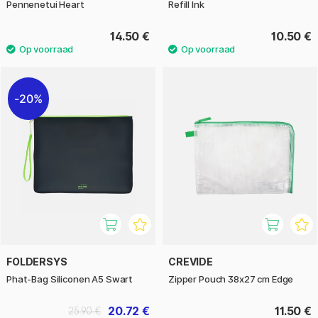
Pennenetui Heart
Refill Ink
14.50 €
10.50 €
20%
FOLDERSYS
CREVIDE
Phat-Bag Siliconen A5 Swart
Zipper Pouch 38x27 cm Edge
20.72 €
11.50 €
25.90 €