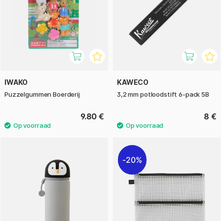
IWAKO
KAWECO
Puzzelgummen Boerderij
3,2 mm potloodstift 6-pack 5B
9.80 €
8 €
20%