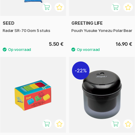
SEED
GREETING LIFE
Radar SR-70 Gom 5 stuks
Pouch Yusuke Yonezu Polar Bear
5.50 €
16.90 €
22%