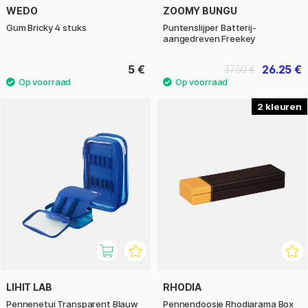
WEDO
ZOOMY BUNGU
Gum Bricky 4 stuks
Puntenslijper Batterij-
aangedreven Freekey
5 €
26.25 €
37.50 €
2
LIHIT LAB
RHODIA
Pennenetui Transparent Blauw
Pennendoosje Rhodiarama Box