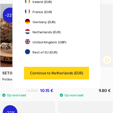
Ireland (EUR)
France (EUR)
22%
Germany (EUR)
Netherlands (EUR)
United Kingdom (GBP)
Rest of EU (EUR)
SETO CRAFT
IWAKO
Continue to Netherlands (EUR)
Potloodetui Roll Up
Puzzelgummen Insecten
10.15 €
9.80 €
14.50 €
22%