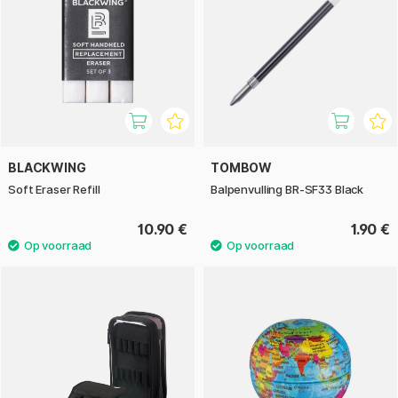
BLACKWING
TOMBOW
Soft Eraser Refill
Balpenvulling BR-SF33 Black
10.90 €
1.90 €