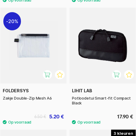
20%
FOLDERSYS
LIHIT LAB
Zakje Double-Zip Mesh A6
Potloodetui Smart-fit Compact
Black
5.20 €
17.90 €
6.50 €
3