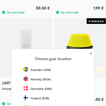
38.50 €
1.90 €
6
Choose your location
Sweden (SEK)
Norway (NOK)
LIHIT LAB
STAEDTLER
Denmark (DKK)
Pennenetui Aqua Drops Wit
Textsurfer Classic Refill
Finland (EUR)
3.50 €
14.50 €