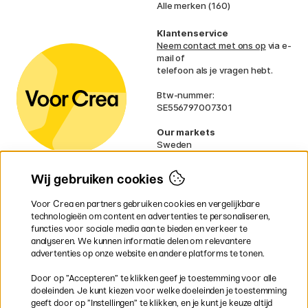
Alle merken (160)
Klantenservice
Neem contact met ons op
via e-
mail of
telefoon als je vragen hebt.
Btw-nummer:
SE556797007301
Our markets
Sweden
Norway
Denmark
Wij gebruiken cookies
Finland
France
Voor Crea en partners gebruiken cookies en vergelijkbare
Ireland
technologieën om content en advertenties te personaliseren,
Germany
functies voor sociale media aan te bieden en verkeer te
UK
analyseren. We kunnen informatie delen om relevantere
EU
advertenties op onze website en andere platforms te tonen.
* Specifieke
verzendvoorwaarden
Door op ”Accepteren” te klikken geef je toestemming voor alle
gelden voor volumineuze producten.
doeleinden. Je kunt kiezen voor welke doeleinden je toestemming
geeft door op ”Instellingen” te klikken, en je kunt je keuze altijd