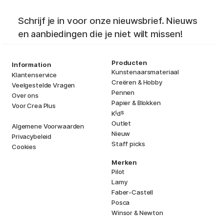
Schrijf je in voor onze nieuwsbrief. Nieuws
en aanbiedingen die je niet wilt missen!
Producten
Information
Kunstenaarsmateriaal
Klantenservice
Creëren & Hobby
Veelgestelde Vragen
Pennen
Over ons
Papier & Blokken
Voor Crea Plus
i
s
K
d
Outlet
Algemene Voorwaarden
Nieuw
Privacybeleid
Staff picks
Cookies
Merken
Pilot
Lamy
Faber-Castell
Posca
Winsor & Newton