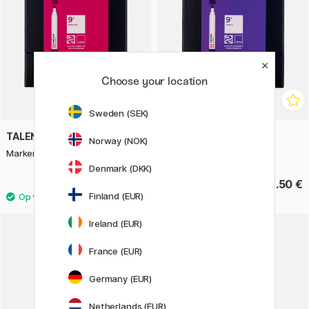
Choose your location
Sweden (SEK)
TALENS | PANTONE
TALENS | PANTONE
Norway (NOK)
Marker 9-set Cool Red
Marker 9-set Purple
Denmark (DKK)
88.50 €
88.50 €
Finland (EUR)
Ireland (EUR)
France (EUR)
Germany (EUR)
Netherlands (EUR)