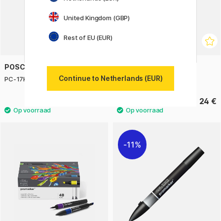
United Kingdom (GBP)
Rest of EU (EUR)
POSCA
POSCA
Continue to Netherlands (EUR)
PC-17K Metallic 3-set
PC-7M Black/White 3-set
30 €
24 €
11%