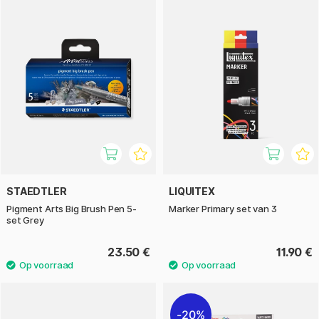
STAEDTLER
LIQUITEX
Pigment Arts Big Brush Pen 5-
Marker Primary set van 3
set Grey
23.50 €
11.90 €
20%