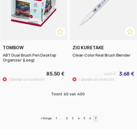
TOMBOW
ZIG KURETAKE
ABT Dual Brush Pen Desktop
Clean Color Real Brush Blender
Organizer (Leeg)
85.50 €
3.68 €
4.60 €
Toont
60
van
400
«
Vorige
1
..
2
3
4
5
6
7