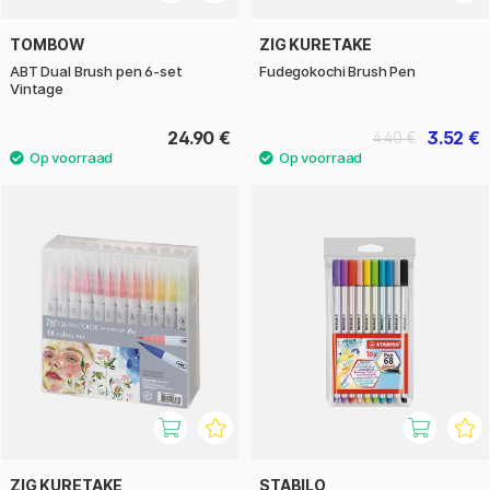
TOMBOW
ZIG KURETAKE
ABT Dual Brush pen 6-set
Fudegokochi Brush Pen
Vintage
24.90 €
3.52 €
4.40 €
ZIG KURETAKE
STABILO