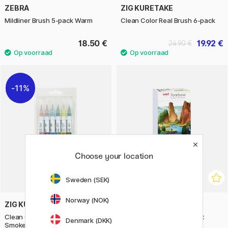
ZEBRA
ZIG KURETAKE
Mildliner Brush 5-pack Warm
Clean Color Real Brush 6-pack
18.50 €
19.92 €
24.90 €
11%
Choose your location
Sweden (SEK)
Norway (NOK)
ZIG KURETAKE
TOMBOW
Clean Color Real Brush 6-set
ABT Dual Brush pen 18-set
Denmark (DKK)
Smokey Colors
Landscape