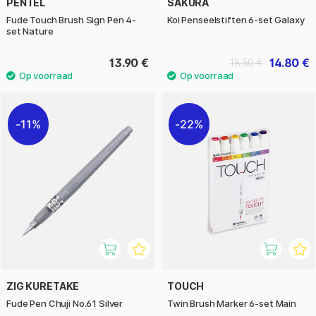
PENTEL
SAKURA
Fude Touch Brush Sign Pen 4-
Koi Penseelstiften 6-set Galaxy
set Nature
13.90 €
14.80 €
18.50 €
11%
22%
ZIG KURETAKE
TOUCH
Fude Pen Chuji No.61 Silver
Twin Brush Marker 6-set Main