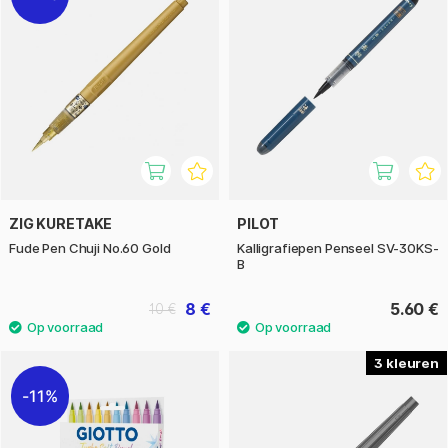
ZIG KURETAKE
PILOT
Fude Pen Chuji No.60 Gold
Kalligrafiepen Penseel SV-30KS-
B
8 €
5.60 €
10 €
3
11%