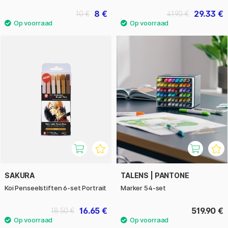
8 €
29.33 €
10 €
41.90 €
SAKURA
TALENS | PANTONE
Koi Penseelstiften 6-set Portrait
Marker 54-set
16.65 €
519.90 €
18.50 €