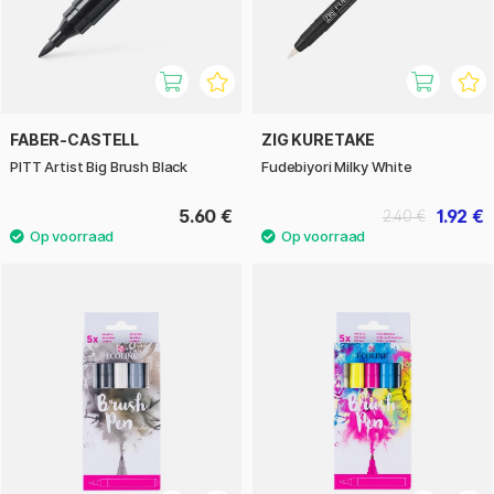
FABER-CASTELL
ZIG KURETAKE
PITT Artist Big Brush Black
Fudebiyori Milky White
5.60 €
1.92 €
2.40 €