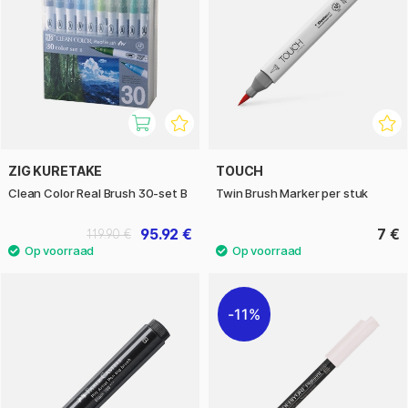
ZIG KURETAKE
TOUCH
Clean Color Real Brush 30-set B
Twin Brush Marker per stuk
95.92 €
7 €
119.90 €
11%