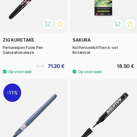
ZIG KURETAKE
SAKURA
Penseelpen Fude Pen
Koi Penseelstiften 6-set
Sakuraharukaze
Botanical
71.20 €
18.50 €
89 €
11%