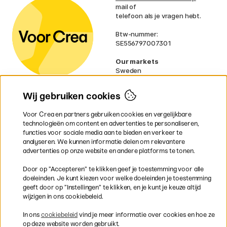
mail of
telefoon als je vragen hebt.
Btw-nummer:
SE556797007301
Our markets
Sweden
Norway
Denmark
Wij gebruiken cookies
Finland
France
Voor Crea en partners gebruiken cookies en vergelijkbare
Ireland
technologieën om content en advertenties te personaliseren,
Germany
functies voor sociale media aan te bieden en verkeer te
UK
analyseren. We kunnen informatie delen om relevantere
EU
advertenties op onze website en andere platforms te tonen.
* Specifieke
verzendvoorwaarden
Door op ”Accepteren” te klikken geef je toestemming voor alle
gelden voor volumineuze producten.
doeleinden. Je kunt kiezen voor welke doeleinden je toestemming
geeft door op ”Instellingen” te klikken, en je kunt je keuze altijd
wijzigen in ons cookiebeleid.
Snel en veilig met creditcard of iDEAL
In ons
cookiebeleid
vind je meer informatie over cookies en hoe ze
op deze website worden gebruikt.