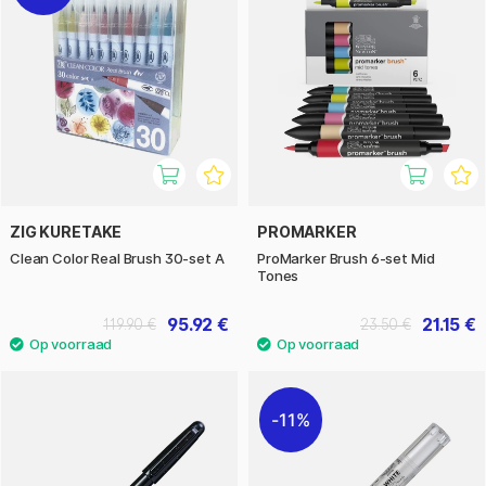
ZIG KURETAKE
PROMARKER
Clean Color Real Brush 30-set A
ProMarker Brush 6-set Mid
Tones
95.92 €
21.15 €
119.90 €
23.50 €
11%