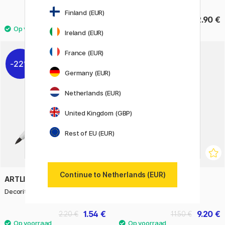
Finland (EUR)
20.40 €
72.90 €
25.50 €
Ireland (EUR)
20
France (EUR)
22%
11%
Germany (EUR)
Netherlands (EUR)
United Kingdom (GBP)
Rest of EU (EUR)
Continue to Netherlands (EUR)
ARTLINE
PENTEL
Decorite Brush Marker
Milky Brush White
1.54 €
9.20 €
2.20 €
11.50 €