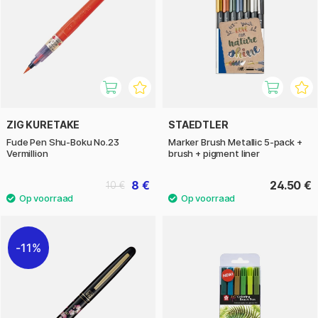
ZIG KURETAKE
STAEDTLER
Fude Pen Shu-Boku No.23
Marker Brush Metallic 5-pack +
Vermillion
brush + pigment liner
8 €
24.50 €
10 €
11%