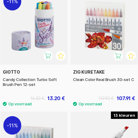
11%
GIOTTO
ZIG KURETAKE
Candy Collection Turbo Soft
Clean Color Real Brush 30-set C
Brush Pen 12-set
13.20 €
107.91 €
16.50 €
119.90 €
13
11%