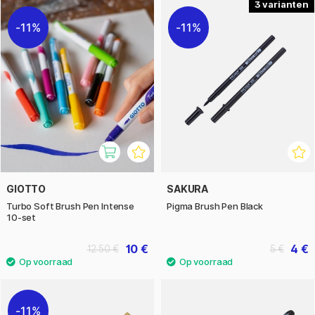
3
11%
11%
GIOTTO
SAKURA
Turbo Soft Brush Pen Intense
Pigma Brush Pen Black
10-set
10 €
4 €
12.50 €
5 €
11%