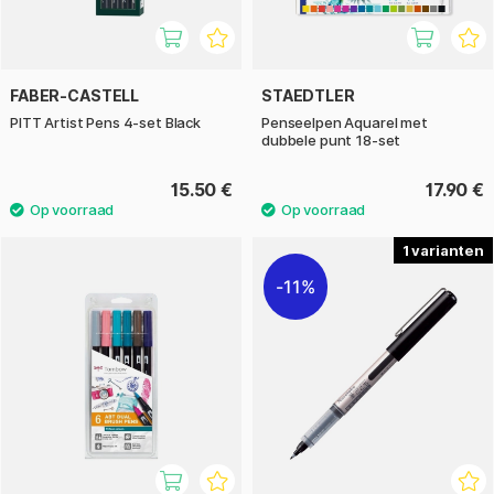
FABER-CASTELL
STAEDTLER
PITT Artist Pens 4-set Black
Penseelpen Aquarel met
dubbele punt 18-set
15.50 €
17.90 €
1
11%