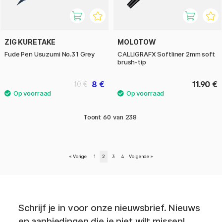
ZIG KURETAKE
MOLOTOW
Fude Pen Usuzumi No.31 Grey
CALLIGRAFX Softliner 2mm soft
brush-tip
8 €
11.90 €
10 €
Toont
60
van
238
«
Vorige
1
2
3
4
Volgende
»
Schrijf je in voor onze nieuwsbrief. Nieuws
en aanbiedingen die je niet wilt missen!