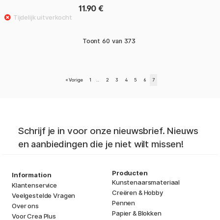
11.90 €
Toont
60
van
373
«
Vorige
1
..
2
3
4
5
6
7
Schrijf je in voor onze nieuwsbrief. Nieuws
en aanbiedingen die je niet wilt missen!
Producten
Information
Kunstenaarsmateriaal
Klantenservice
Creëren & Hobby
Veelgestelde Vragen
Pennen
Over ons
Papier & Blokken
Voor Crea Plus