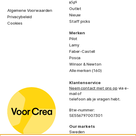
i
s
K
d
Outlet
Algemene Voorwaarden
Nieuw
Privacybeleid
Staff picks
Cookies
Merken
Pilot
Lamy
Faber-Castell
Posca
Winsor & Newton
Alle merken (160)
Klantenservice
Neem contact met ons op
via e-
mail of
telefoon als je vragen hebt.
Btw-nummer:
SE556797007301
Our markets
Sweden