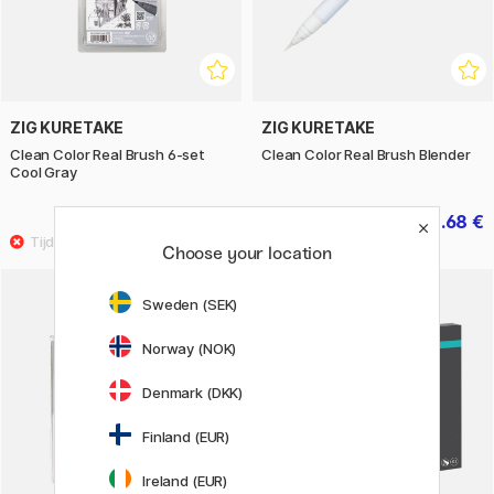
ZIG KURETAKE
ZIG KURETAKE
Clean Color Real Brush 6-set
Clean Color Real Brush Blender
Cool Gray
20.40 €
3.68 €
25.50 €
4.60 €
Choose your location
Sweden (SEK)
Norway (NOK)
Denmark (DKK)
Finland (EUR)
Ireland (EUR)