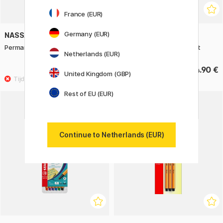
France (EUR)
Germany (EUR)
NASSAU FINE ART
NASSAU FINE ART
Permanent markers 30-pack
Acrylmarkers 20-delige set
Netherlands (EUR)
12.50 €
34.90 €
United Kingdom (GBP)
Rest of EU (EUR)
11%
Continue to Netherlands (EUR)