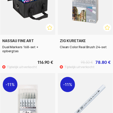
NASSAU FINE ART
ZIG KURETAKE
Dual Markers 168-set +
Clean Color Real Brush 24-set
opbergtas
116.90 €
78.80 €
98.50 €
11%
11%