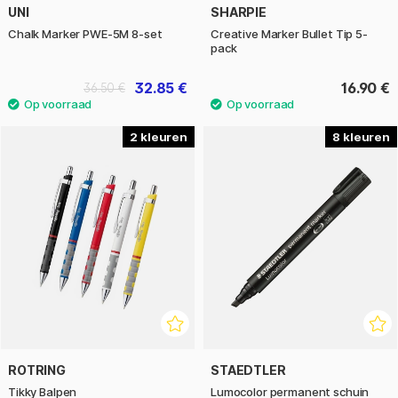
UNI
SHARPIE
Chalk Marker PWE-5M 8-set
Creative Marker Bullet Tip 5-
pack
32.85 €
16.90 €
36.50 €
2
8
ROTRING
STAEDTLER
Tikky Balpen
Lumocolor permanent schuin