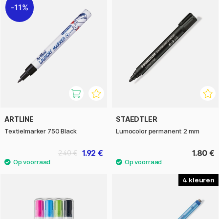
11%
ARTLINE
STAEDTLER
Textielmarker 750 Black
Lumocolor permanent 2 mm
1.92 €
1.80 €
2.40 €
4