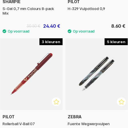
SHARPIE
PILOT
S-Gel 0,7 mm Colours 8-pack
H-329 Vulpotlood 0,9
Mix
24.40 €
8.60 €
30.50 €
3
5
PILOT
ZEBRA
Rollerball V-Ball 07
Fuente Wegwerpvulpen