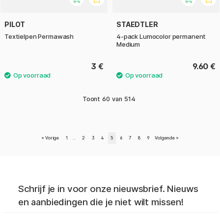
PILOT
STAEDTLER
Textielpen Permawash
4-pack Lumocolor permanent
Medium
3 €
9.60 €
Toont
60
van
514
«
Vorige
1
..
2
3
4
5
6
7
8
9
Volgende
»
Schrijf je in voor onze nieuwsbrief. Nieuws
en aanbiedingen die je niet wilt missen!