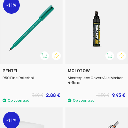
11%
PENTEL
MOLOTOW
R50 Fine Rollerball
Masterpiece CoversAlle Marker
4-8mm
2.88 €
9.45 €
3.60 €
10.50 €
11%