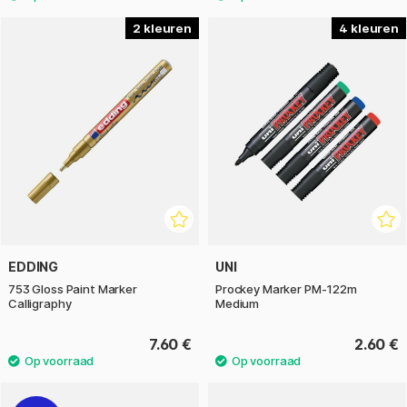
2
4
EDDING
UNI
753 Gloss Paint Marker
Prockey Marker PM-122m
Calligraphy
Medium
7.60 €
2.60 €