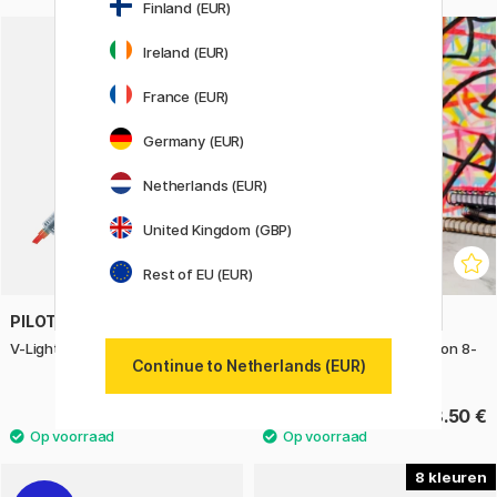
Finland (EUR)
5
Ireland (EUR)
France (EUR)
Germany (EUR)
Netherlands (EUR)
United Kingdom (GBP)
Rest of EU (EUR)
PILOT
POSCA
V-Light Markeerpen Medium
Pouch PC-5M Limited Edition 8-
Continue to Netherlands (EUR)
set
2.60 €
48.50 €
8