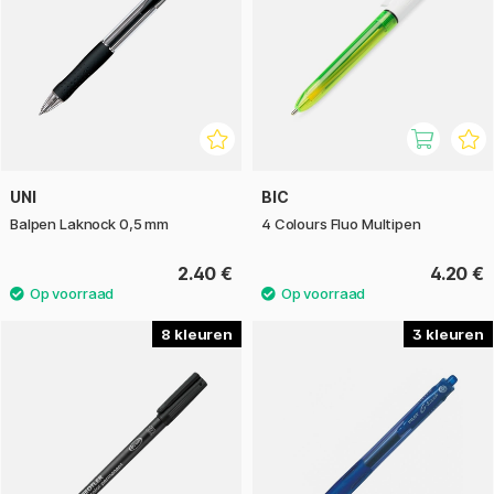
UNI
BIC
Balpen Laknock 0,5 mm
4 Colours Fluo Multipen
2.40 €
4.20 €
8
3