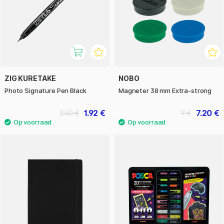
ZIG KURETAKE
NOBO
Photo Signature Pen Black
Magneter 38 mm Extra-strong
1.92 €
7.20 €
2.40 €
9 €