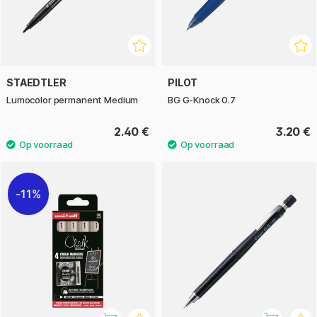
STAEDTLER
PILOT
Lumocolor permanent Medium
BG G-Knock 0.7
2.40 €
3.20 €
11%