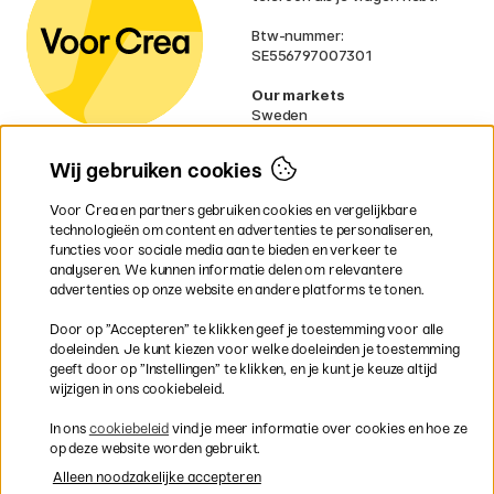
Btw-nummer:
SE556797007301
Our markets
Sweden
Norway
Denmark
Wij gebruiken cookies
Finland
France
Voor Crea en partners gebruiken cookies en vergelijkbare
Ireland
technologieën om content en advertenties te personaliseren,
Germany
functies voor sociale media aan te bieden en verkeer te
UK
analyseren. We kunnen informatie delen om relevantere
EU
advertenties op onze website en andere platforms te tonen.
* Specifieke
verzendvoorwaarden
Door op ”Accepteren” te klikken geef je toestemming voor alle
gelden voor volumineuze producten.
doeleinden. Je kunt kiezen voor welke doeleinden je toestemming
geeft door op ”Instellingen” te klikken, en je kunt je keuze altijd
wijzigen in ons cookiebeleid.
Snel en veilig met creditcard of iDEAL
In ons
cookiebeleid
vind je meer informatie over cookies en hoe ze
op deze website worden gebruikt.
Alleen noodzakelijke accepteren