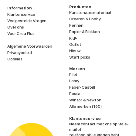
Producten
Information
Kunstenaarsmateriaal
Klantenservice
Creëren & Hobby
Veelgestelde Vragen
Pennen
Over ons
Papier & Blokken
Voor Crea Plus
i
s
K
d
Outlet
Algemene Voorwaarden
Nieuw
Privacybeleid
Staff picks
Cookies
Merken
Pilot
Lamy
Faber-Castell
Posca
Winsor & Newton
Alle merken (160)
Klantenservice
Neem contact met ons op
via e-
mail of
telefoon als je vragen hebt.