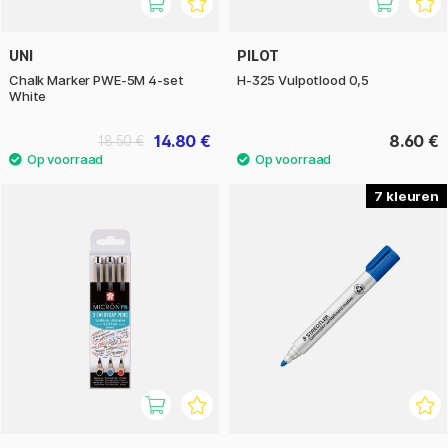
UNI
PILOT
Chalk Marker PWE-5M 4-set
H-325 Vulpotlood 0,5
White
14.80 €
8.60 €
18.50 €
7