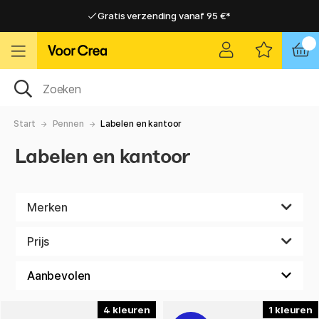
Gratis verzending vanaf 95 €*
Gratis verzending vanaf 95 €*
Levering 2-6 werkdagen
Levering 2-6 werkdagen
Start
Pennen
Labelen en kantoor
Labelen en kantoor
Merken
Prijs
4
1