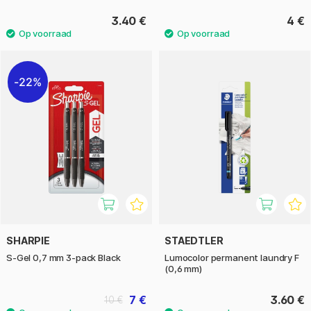
3.40 €
4 €
22%
SHARPIE
STAEDTLER
S-Gel 0,7 mm 3-pack Black
Lumocolor permanent laundry F
(0,6 mm)
7 €
3.60 €
10 €