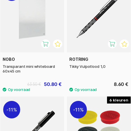
NOBO
ROTRING
Transparant mini whiteboard
Tikky Vulpotlood 1,0
60x45 cm
50.80 €
8.60 €
63.50 €
6
11%
11%