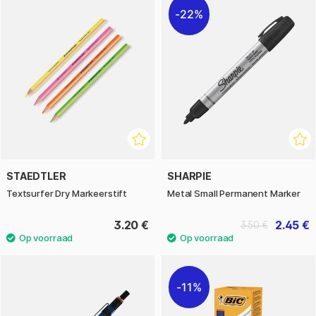
22%
STAEDTLER
SHARPIE
Textsurfer Dry Markeerstift
Metal Small Permanent Marker
3.20 €
2.45 €
3.50 €
11%