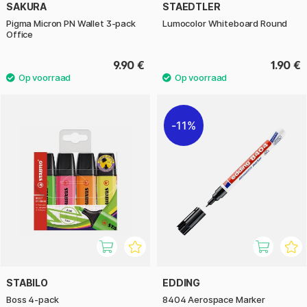
SAKURA
STAEDTLER
Pigma Micron PN Wallet 3-pack
Lumocolor Whiteboard Round
Office
9.90 €
1.90 €
11%
STABILO
EDDING
Boss 4-pack
8404 Aerospace Marker