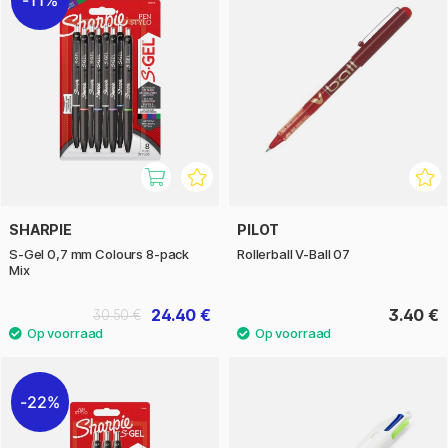
SHARPIE
PILOT
S-Gel 0,7 mm Colours 8-pack
Rollerball V-Ball 07
Mix
24.40 €
3.40 €
30.50 €
22%