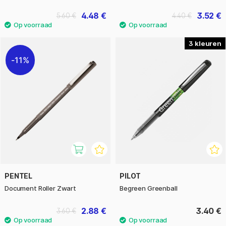
4.48 €
3.52 €
5.60 €
4.40 €
3
11%
PENTEL
PILOT
Document Roller Zwart
Begreen Greenball
2.88 €
3.40 €
3.60 €