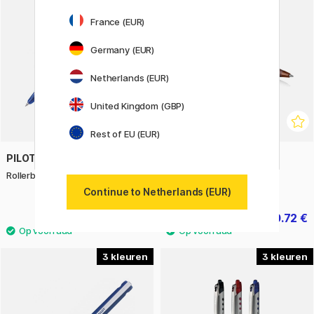
France (EUR)
Germany (EUR)
Netherlands (EUR)
United Kingdom (GBP)
Rest of EU (EUR)
PILOT
PARKER
Rollerball V-Ball RT Grip 05
IM Monochrome Burgundy
Balpen
Continue to Netherlands (EUR)
3.60 €
40.72 €
50.90 €
3
3