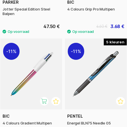
PARKER
BIC
Jotter Special Edition Steel
4 Colours Grip Pro Multipen
Balpen
47.50 €
3.68 €
4.60 €
5
11%
11%
BIC
PENTEL
4 Colours Gradient Multipen
Energel BLN75 Needle 05