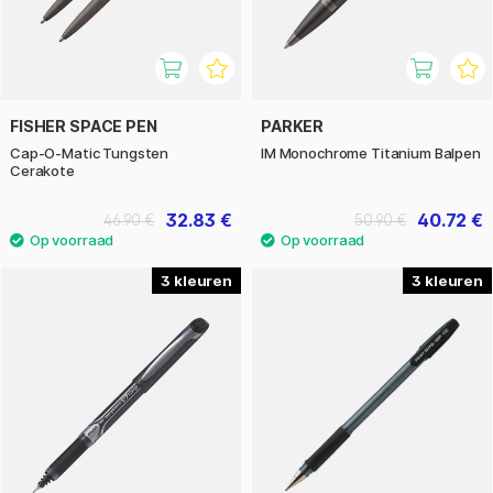
FISHER SPACE PEN
PARKER
Cap-O-Matic Tungsten
IM Monochrome Titanium Balpen
Cerakote
32.83 €
40.72 €
46.90 €
50.90 €
3
3