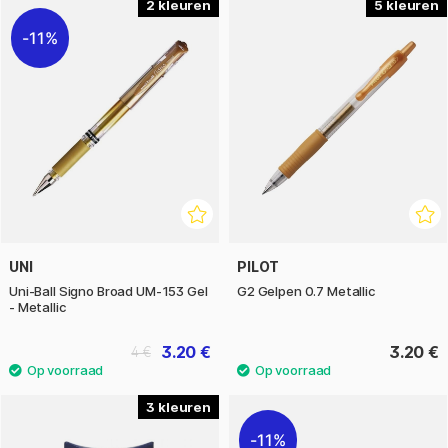
2
5
11%
UNI
PILOT
Uni-Ball Signo Broad UM-153 Gel
G2 Gelpen 0.7 Metallic
- Metallic
3.20 €
3.20 €
4 €
3
11%