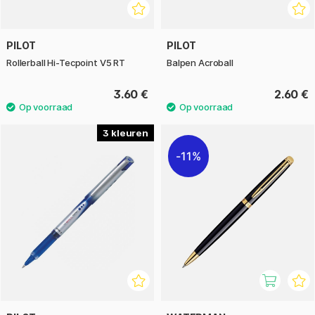
PILOT
PILOT
Rollerball Hi-Tecpoint V5 RT
Balpen Acroball
3.60 €
2.60 €
3
11%