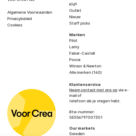
i
s
K
d
Outlet
Algemene Voorwaarden
Nieuw
Privacybeleid
Staff picks
Cookies
Merken
Pilot
Lamy
Faber-Castell
Posca
Winsor & Newton
Alle merken (160)
Klantenservice
Neem contact met ons op
via e-
mail of
telefoon als je vragen hebt.
Btw-nummer:
SE556797007301
Our markets
Sweden