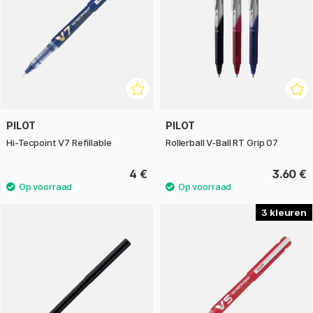
PILOT
PILOT
Hi-Tecpoint V7 Refillable
Rollerball V-Ball RT Grip 07
4 €
3.60 €
3