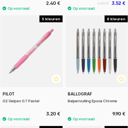
2.40 €
3.52 €
4.40 €
5
8
PILOT
BALLOGRAF
G2 Gelpen 0.7 Pastel
Balpenvulling Epoca Chrome
3.20 €
9.90 €