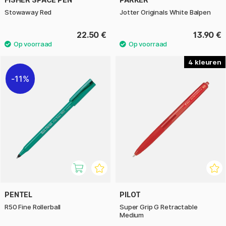
Stowaway Red
Jotter Originals White Balpen
22.50 €
13.90 €
4
11%
PENTEL
PILOT
R50 Fine Rollerball
Super Grip G Retractable
Medium