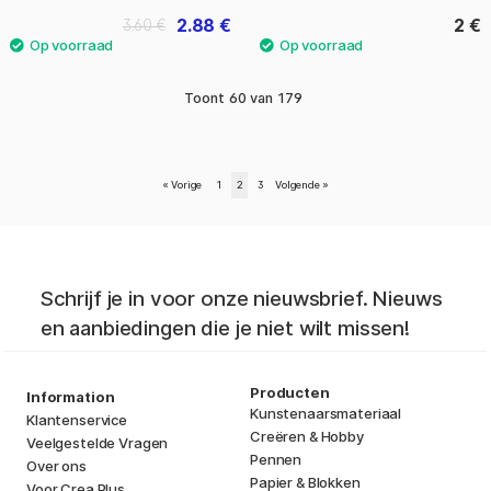
2.88 €
2 €
3.60 €
Toont
60
van
179
«
Vorige
1
2
3
Volgende
»
Schrijf je in voor onze nieuwsbrief. Nieuws
en aanbiedingen die je niet wilt missen!
Producten
Information
Kunstenaarsmateriaal
Klantenservice
Creëren & Hobby
Veelgestelde Vragen
Pennen
Over ons
Papier & Blokken
Voor Crea Plus