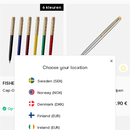
6
Choose your location
Sweden (SEK)
FISHER SPACE PEN
WATERMAN
Cap-O-Matic Gold
Hémisphère Steel/Gold Balpen
Norway (NOK)
19.90 €
102.90 €
Denmark (DKK)
Finland (EUR)
4
Ireland (EUR)
11%