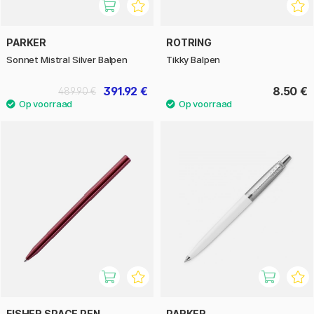
PARKER
ROTRING
Sonnet Mistral Silver Balpen
Tikky Balpen
391.92 €
8.50 €
489.90 €
FISHER SPACE PEN
PARKER