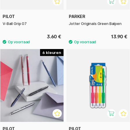
PILOT
PARKER
V-Ball Grip 07
Jotter Originals Green Balpen
3.60 €
13.90 €
6
PILOT
PILOT