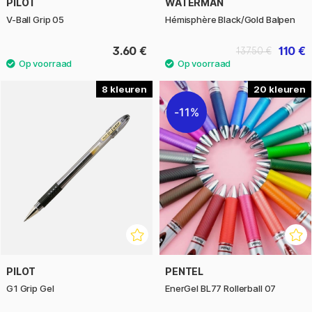
PILOT
WATERMAN
V-Ball Grip 05
Hémisphère Black/Gold Balpen
3.60 €
110 €
137.50 €
8
20
11%
PILOT
PENTEL
G1 Grip Gel
EnerGel BL77 Rollerball 07