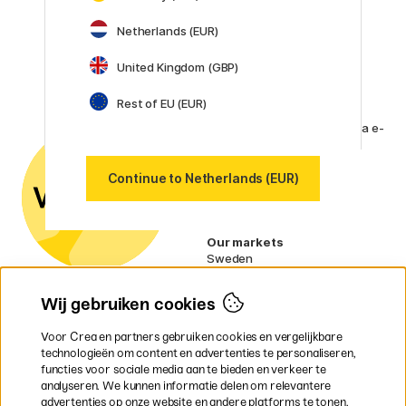
Faber-Castell
Netherlands (EUR)
Posca
Winsor & Newton
United Kingdom (GBP)
Alle merken (160)
Rest of EU (EUR)
Klantenservice
Neem contact met ons op
via e-
mail of
telefoon als je vragen hebt.
Continue to Netherlands (EUR)
Btw-nummer:
SE556797007301
Our markets
Sweden
Norway
Denmark
Wij gebruiken cookies
Finland
France
Voor Crea en partners gebruiken cookies en vergelijkbare
Ireland
technologieën om content en advertenties te personaliseren,
Germany
functies voor sociale media aan te bieden en verkeer te
UK
analyseren. We kunnen informatie delen om relevantere
EU
advertenties op onze website en andere platforms te tonen.