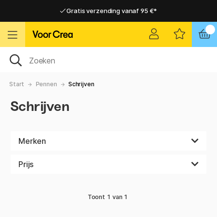
Gratis verzending vanaf 95 €*
Gratis verzending vanaf 95 €*
Levering 2-6 werkdagen
Levering 2-6 werkdagen
Start
Pennen
Schrijven
Schrijven
Merken
Prijs
Toont
1
van
1