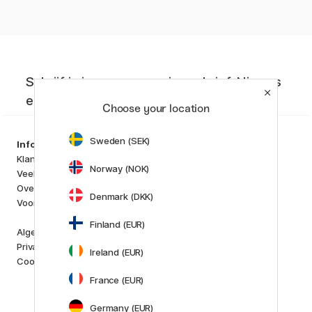
Schrijf je in voor onze nieuwsbrief. Nieuws
en aanbiedingen die je niet wilt missen!
Choose your location
Sweden (SEK)
Producten
Information
Kunstenaarsmateriaal
Klantenservice
Norway (NOK)
Creëren & Hobby
Veelgestelde Vragen
Pennen
Over ons
Denmark (DKK)
Papier & Blokken
Voor Crea Plus
i
s
K
d
Finland (EUR)
Outlet
Algemene Voorwaarden
Nieuw
Privacybeleid
Ireland (EUR)
Staff picks
Cookies
France (EUR)
Merken
Pilot
Germany (EUR)
Lamy