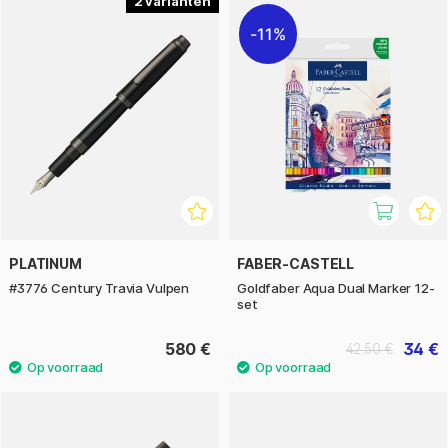
2
11%
PLATINUM
FABER-CASTELL
#3776 Century Travia Vulpen
Goldfaber Aqua Dual Marker 12-
set
580 €
34 €
42.50 €