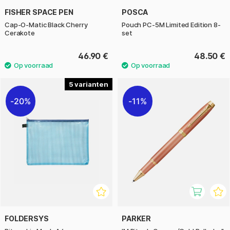
FISHER SPACE PEN
POSCA
Cap-O-Matic Black Cherry
Pouch PC-5M Limited Edition 8-
Cerakote
set
46.90 €
48.50 €
5
20%
11%
FOLDERSYS
PARKER