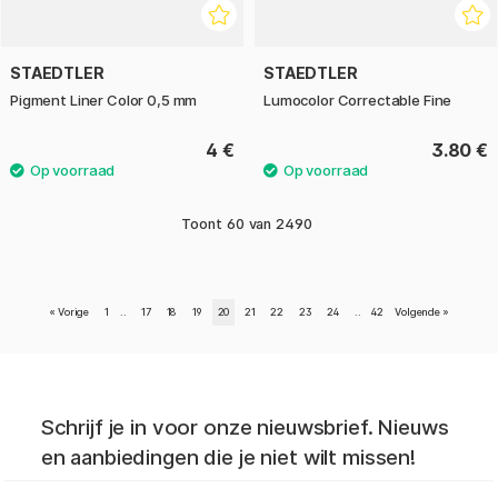
STAEDTLER
STAEDTLER
Pigment Liner Color 0,5 mm
Lumocolor Correctable Fine
4 €
3.80 €
Toont
60
van
2490
«
Vorige
1
..
17
18
19
20
21
22
23
24
..
42
Volgende
»
Schrijf je in voor onze nieuwsbrief. Nieuws
en aanbiedingen die je niet wilt missen!