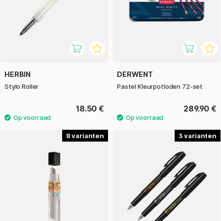
HERBIN
DERWENT
Stylo Roller
Pastel Kleurpotloden 72-set
18.50 €
289.90 €
8
3