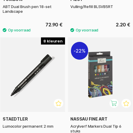
ABT Dual Brush pen 18-set
Vulling/Refill BLSVB5RT
Landscape
72.90 €
2.20 €
8
22%
STAEDTLER
NASSAU FINE ART
Lumocolor permanent 2 mm
Acrylverf Markers Dual Tip 6
stuks