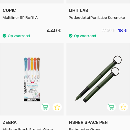
COPIC
LIHIT LAB
Multiliner SP Refill A
Potloodetui PuniLabo Kuroneko
4.40 €
18 €
22.50 €
ZEBRA
FISHER SPACE PEN
Mildliner Brush 5-pack Warm
Backpacker Green