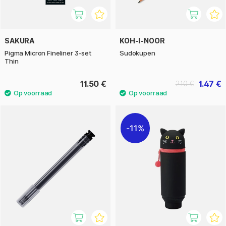
SAKURA
KOH-I-NOOR
Pigma Micron Fineliner 3-set
Sudokupen
Thin
11.50 €
1.47 €
2.10 €
11%