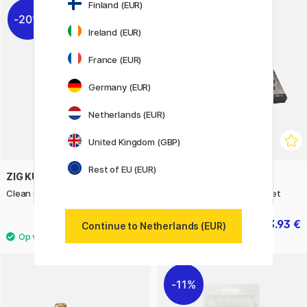
Finland (EUR)
20%
22%
Ireland (EUR)
France (EUR)
Germany (EUR)
Netherlands (EUR)
United Kingdom (GBP)
Rest of EU (EUR)
ZIG KURETAKE
NASSAU FINE ART
Clean Color Real Brush 6-pack
Metallic Mixed Media 19-Set
19.92 €
13.93 €
24.90 €
19.90 €
Continue to Netherlands (EUR)
11%