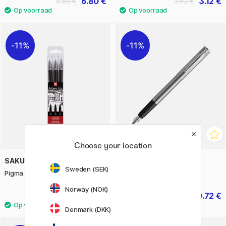
6.80 €
3.12 €
8.50 €
3.90 €
11%
11%
Choose your location
SAKURA
WATERMAN
Sweden (SEK)
Pigma Pen 3-pack
Allure Chrome Vulpen Fine
Norway (NOK)
7.20 €
20.72 €
9 €
25.90 €
Denmark (DKK)