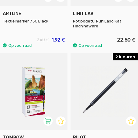
ARTLINE
LIHIT LAB
Textielmarker 750 Black
Potloodetui PuniLabo Kat
Hachihaware
1.92 €
22.50 €
2.40 €
2
TOMBOW
PILOT