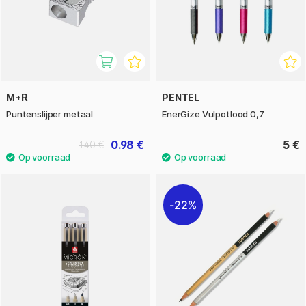
M+R
PENTEL
Puntenslijper metaal
EnerGize Vulpotlood 0,7
0.98 €
5 €
1.40 €
22%