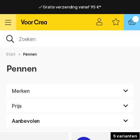
Gratis verzending vanaf 95 €*
Gratis verzending vanaf 95 €*
Levering 2-6 werkdagen
Levering 2-6 werkdagen
Start
Pennen
Pennen
Merken
Prijs
5