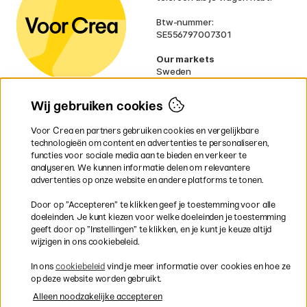
Btw-nummer:
SE556797007301
Our markets
Sweden
Norway
Denmark
Wij gebruiken cookies
Finland
France
Voor Crea en partners gebruiken cookies en vergelijkbare
Ireland
technologieën om content en advertenties te personaliseren,
Germany
functies voor sociale media aan te bieden en verkeer te
UK
analyseren. We kunnen informatie delen om relevantere
EU
advertenties op onze website en andere platforms te tonen.
* Specifieke
verzendvoorwaarden
Door op ”Accepteren” te klikken geef je toestemming voor alle
gelden voor volumineuze producten.
doeleinden. Je kunt kiezen voor welke doeleinden je toestemming
geeft door op ”Instellingen” te klikken, en je kunt je keuze altijd
wijzigen in ons cookiebeleid.
Snel en veilig met creditcard of iDEAL
In ons
cookiebeleid
vind je meer informatie over cookies en hoe ze
op deze website worden gebruikt.
Alleen noodzakelijke accepteren