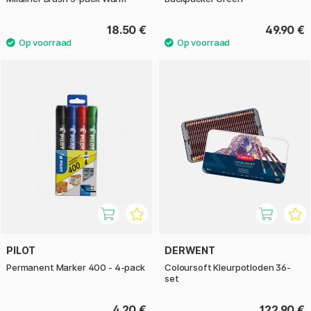
18.50 €
49.90 €
PILOT
DERWENT
Permanent Marker 400 - 4-pack
Coloursoft Kleurpotloden 36-
set
4.20 €
122.90 €