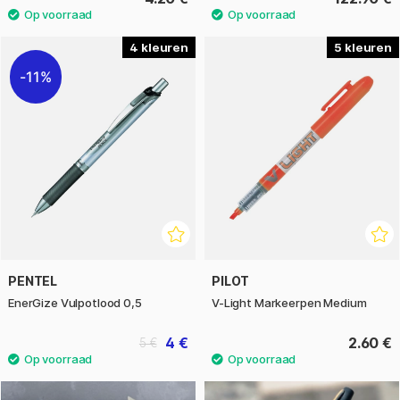
4
5
11%
PENTEL
PILOT
EnerGize Vulpotlood 0,5
V-Light Markeerpen Medium
4 €
2.60 €
5 €