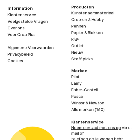
Producten
Information
Kunstenaarsmateriaal
Klantenservice
Creëren & Hobby
Veelgestelde Vragen
Pennen
Over ons
Papier & Blokken
Voor Crea Plus
i
s
K
d
Outlet
Algemene Voorwaarden
Nieuw
Privacybeleid
Staff picks
Cookies
Merken
Pilot
Lamy
Faber-Castell
Posca
Winsor & Newton
Alle merken (160)
Klantenservice
Neem contact met ons op
via e-
mail of
telefoon als je vragen hebt.