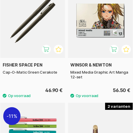
FISHER SPACE PEN
WINSOR & NEWTON
Cap-O-Matic Green Cerakote
Mixed Media Graphic Art Manga
12-set
46.90 €
56.50 €
2
11%