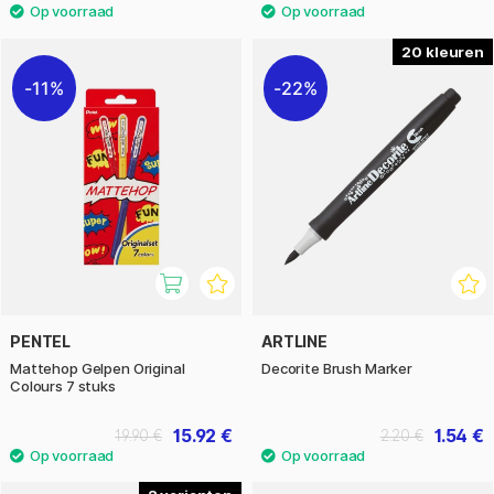
20
11%
22%
PENTEL
ARTLINE
Mattehop Gelpen Original
Decorite Brush Marker
Colours 7 stuks
15.92 €
1.54 €
19.90 €
2.20 €