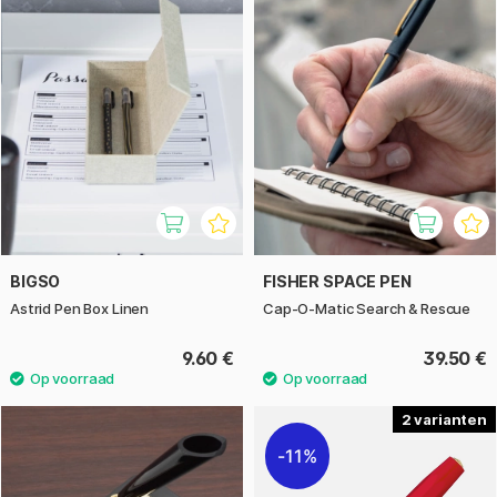
BIGSO
FISHER SPACE PEN
Astrid Pen Box Linen
Cap-O-Matic Search & Rescue
9.60 €
39.50 €
2
11%