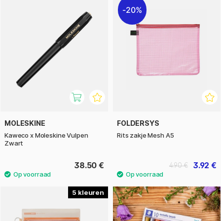
20%
MOLESKINE
FOLDERSYS
Kaweco x Moleskine Vulpen
Rits zakje Mesh A5
Zwart
38.50 €
3.92 €
4.90 €
5