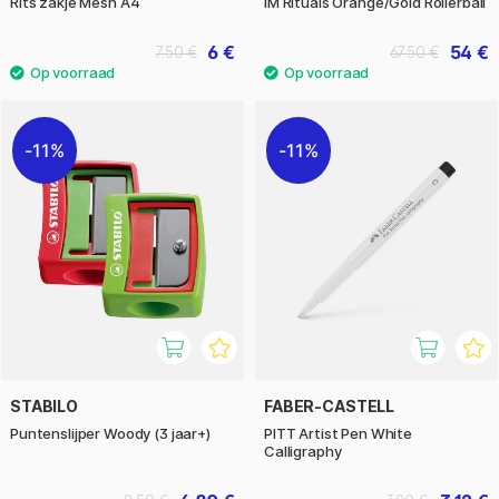
Rits zakje Mesh A4
IM Rituals Orange/Gold Rollerball
6 €
54 €
7.50 €
67.50 €
11%
11%
STABILO
FABER-CASTELL
Puntenslijper Woody (3 jaar+)
PITT Artist Pen White
Calligraphy