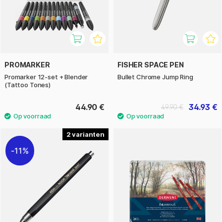
PROMARKER
FISHER SPACE PEN
Promarker 12-set + Blender
Bullet Chrome Jump Ring
(Tattoo Tones)
44.90 €
34.93 €
49.90 €
2
11%