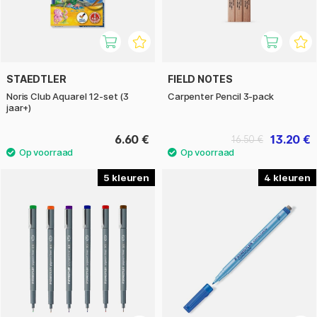
STAEDTLER
FIELD NOTES
Noris Club Aquarel 12-set (3
Carpenter Pencil 3-pack
jaar+)
6.60 €
13.20 €
16.50 €
5
4