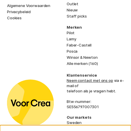
Outlet
Algemene Voorwaarden
Nieuw
Privacybeleid
Staff picks
Cookies
Merken
Pilot
Lamy
Faber-Castell
Posca
Winsor & Newton
Alle merken (160)
Klantenservice
Neem contact met ons op
via e-
mail of
telefoon als je vragen hebt.
Btw-nummer:
SE556797007301
Our markets
Sweden
Norway