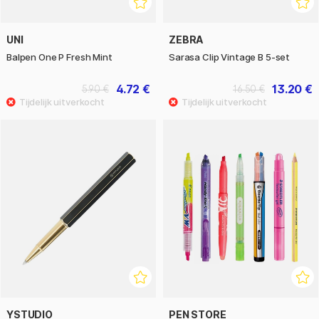
UNI
ZEBRA
Balpen One P Fresh Mint
Sarasa Clip Vintage B 5-set
4.72 €
13.20 €
5.90 €
16.50 €
YSTUDIO
PEN STORE