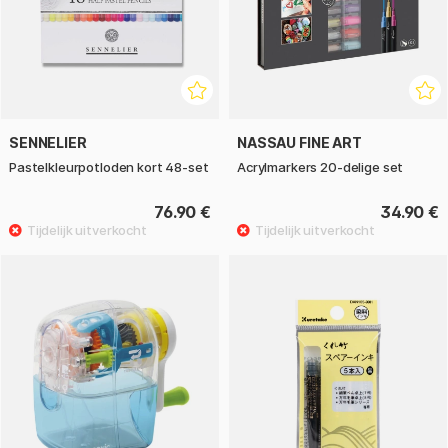
SENNELIER
NASSAU FINE ART
Pastelkleurpotloden kort 48‑set
Acrylmarkers 20-delige set
76.90 €
34.90 €