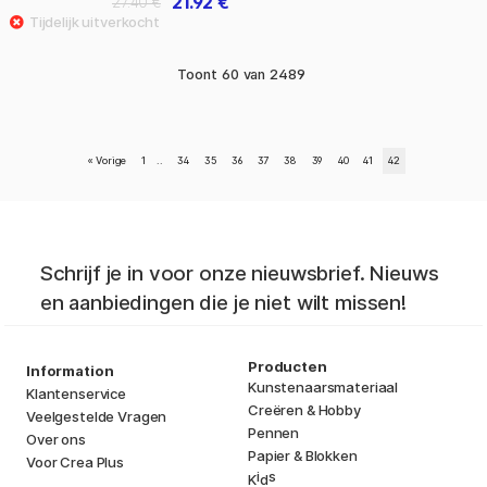
21.92 €
27.40 €
Toont
60
van
2489
«
Vorige
1
..
34
35
36
37
38
39
40
41
42
Schrijf je in voor onze nieuwsbrief. Nieuws
en aanbiedingen die je niet wilt missen!
Producten
Information
Kunstenaarsmateriaal
Klantenservice
Creëren & Hobby
Veelgestelde Vragen
Pennen
Over ons
Papier & Blokken
Voor Crea Plus
i
s
K
d