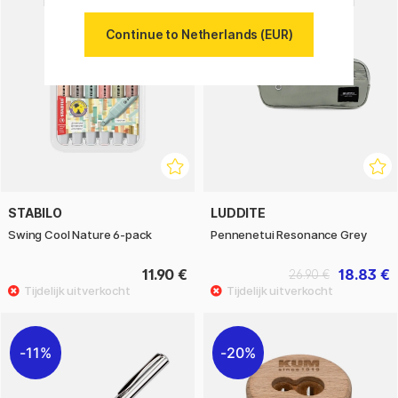
22%
Continue to Netherlands (EUR)
STABILO
LUDDITE
Swing Cool Nature 6-pack
Pennenetui Resonance Grey
11.90 €
18.83 €
26.90 €
11%
20%