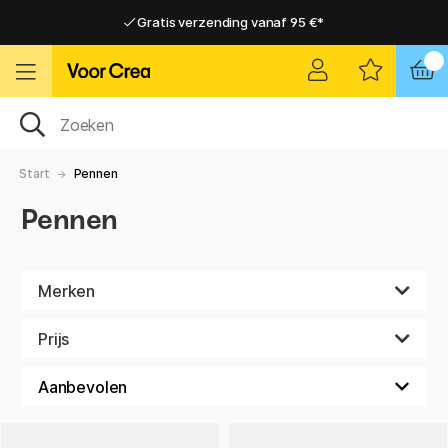
Gratis verzending vanaf 95 €*
Gratis verzending vanaf 95 €*
Levering 2-6 werkdagen
Levering 2-6 werkdagen
Start
Pennen
Pennen
Merken
Prijs