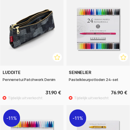
LUDDITE
SENNELIER
Pennenetui Patchwork Denim
Pastelkleurpotloden 24‑set
31.90 €
76.90 €
11%
11%