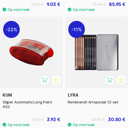
9.03 €
85.95 €
12.90 €
95.50 €
22%
11%
KUM
LYRA
Slijper Automatic Long Point
Rembrandt Artspecial 12-set
AS2
3.92 €
30.80 €
5.60 €
38.50 €