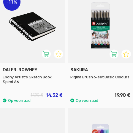
11%
DALER-ROWNEY
SAKURA
Ebony Artist's Sketch Book
Pigma Brush 6-set Basic Colours
Spiral A6
14.32 €
19.90 €
17.90 €