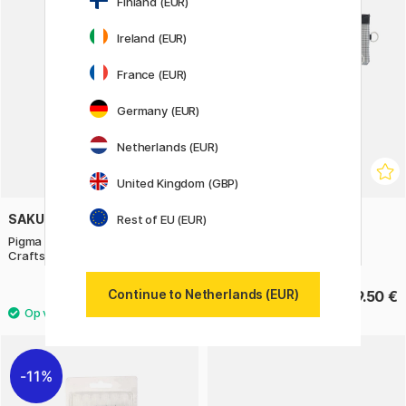
Finland (EUR)
Ireland (EUR)
France (EUR)
Germany (EUR)
Netherlands (EUR)
United Kingdom (GBP)
SAKURA
LIHIT LAB
Rest of EU (EUR)
Pigma Micron PN Wallet 3-pack
Pouch Mesh 155x240mm
Crafts
Continue to Netherlands (EUR)
9.90 €
9.50 €
11%