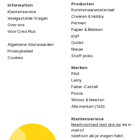
Producten
Information
Kunstenaarsmateriaal
Klantenservice
Creëren & Hobby
Veelgestelde Vragen
Pennen
Over ons
Papier & Blokken
Voor Crea Plus
i
s
K
d
Outlet
Algemene Voorwaarden
Nieuw
Privacybeleid
Staff picks
Cookies
Merken
Pilot
Lamy
Faber-Castell
Posca
Winsor & Newton
Alle merken (160)
Klantenservice
Neem contact met ons op
via e-
mail of
telefoon als je vragen hebt.