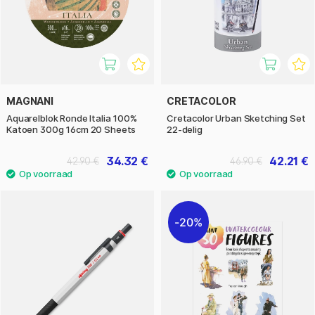
MAGNANI
CRETACOLOR
Aquarelblok Ronde Italia 100%
Cretacolor Urban Sketching Set
Katoen 300g 16cm 20 Sheets
22-delig
34.32 €
42.21 €
42.90 €
46.90 €
20%