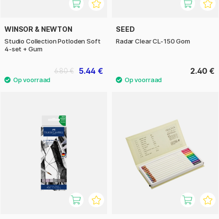
WINSOR & NEWTON
SEED
Studio Collection Potloden Soft
Radar Clear CL-150 Gom
4-set + Gum
5.44 €
2.40 €
6.80 €