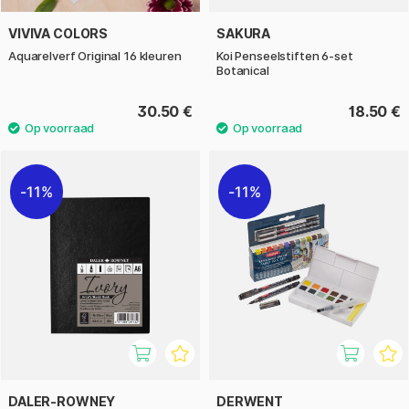
VIVIVA COLORS
SAKURA
Aquarelverf Original 16 kleuren
Koi Penseelstiften 6-set
Botanical
30.50 €
18.50 €
11%
11%
DALER-ROWNEY
DERWENT