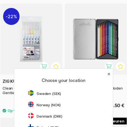
22%
Choose your location
ZIG KURETAKE
CRETACOLOR
Clean Color Real Brush 12-set
Aqua Monolith Aquarelpotloden
Gentle Colors
12-set
Sweden (SEK)
Norway (NOK)
34.65 €
36.50 €
49.50 €
Denmark (DKK)
5