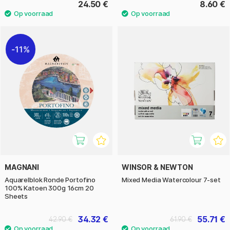
24.50 €
8.60 €
11%
MAGNANI
WINSOR & NEWTON
Aquarelblok Ronde Portofino
Mixed Media Watercolour 7-set
100% Katoen 300g 16cm 20
Sheets
34.32 €
55.71 €
42.90 €
61.90 €