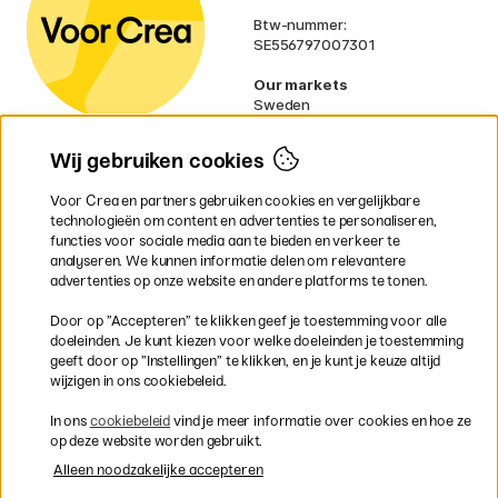
Btw-nummer:
SE556797007301
Our markets
Sweden
Norway
Denmark
Wij gebruiken cookies
Finland
France
Voor Crea en partners gebruiken cookies en vergelijkbare
Ireland
technologieën om content en advertenties te personaliseren,
Germany
functies voor sociale media aan te bieden en verkeer te
UK
analyseren. We kunnen informatie delen om relevantere
EU
advertenties op onze website en andere platforms te tonen.
* Specifieke
verzendvoorwaarden
Door op ”Accepteren” te klikken geef je toestemming voor alle
gelden voor volumineuze producten.
doeleinden. Je kunt kiezen voor welke doeleinden je toestemming
geeft door op ”Instellingen” te klikken, en je kunt je keuze altijd
wijzigen in ons cookiebeleid.
Snel en veilig met creditcard of iDEAL
In ons
cookiebeleid
vind je meer informatie over cookies en hoe ze
op deze website worden gebruikt.
Alleen noodzakelijke accepteren