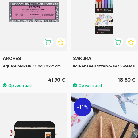
ARCHES
SAKURA
Aquarelblok HP 300g 10x25cm
Koi Penseelstiften 6-set Sweets
41.90 €
18.50 €
11%