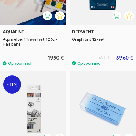
AQUAFINE
DERWENT
Aquarelverf Travel set 12 ½ -
Graphitint 12-set
Half pans
19.90 €
39.60 €
49.50 €
11%