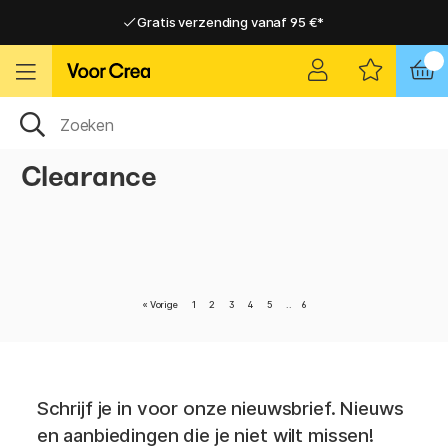
Gratis verzending vanaf 95 €*
Gratis verzending vanaf 95 €*
Levering 2-6 werkdagen
Levering 2-6 werkdagen
Clearance
«
Vorige
1
2
3
4
5
..
6
Schrijf je in voor onze nieuwsbrief. Nieuws
en aanbiedingen die je niet wilt missen!