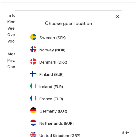
Producten
Information
Kunstenaarsmateriaal
Klantenservice
Choose your location
Creëren & Hobby
Veelgestelde Vragen
Pennen
Over ons
Sweden (SEK)
Papier & Blokken
Voor Crea Plus
i
s
K
d
Norway (NOK)
Outlet
Algemene Voorwaarden
Nieuw
Privacybeleid
Denmark (DKK)
Staff picks
Cookies
Finland (EUR)
Merken
Pilot
Ireland (EUR)
Lamy
Faber-Castell
France (EUR)
Posca
Winsor & Newton
Germany (EUR)
Alle merken (160)
Netherlands (EUR)
Klantenservice
Neem contact met ons op
via e-
United Kingdom (GBP)