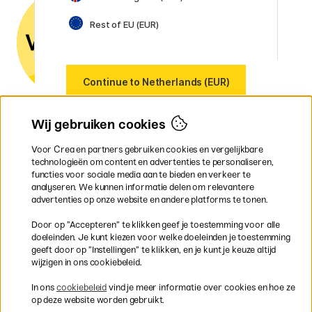
mail of
telefoon als je vragen hebt.
Rest of EU (EUR)
Btw-nummer:
SE556797007301
Our markets
Continue to Netherlands (EUR)
Sweden
Norway
Denmark
Wij gebruiken cookies
Finland
France
Voor Crea en partners gebruiken cookies en vergelijkbare
Ireland
technologieën om content en advertenties te personaliseren,
Germany
functies voor sociale media aan te bieden en verkeer te
UK
analyseren. We kunnen informatie delen om relevantere
EU
advertenties op onze website en andere platforms te tonen.
* Specifieke
verzendvoorwaarden
Door op ”Accepteren” te klikken geef je toestemming voor alle
gelden voor volumineuze producten.
doeleinden. Je kunt kiezen voor welke doeleinden je toestemming
geeft door op ”Instellingen” te klikken, en je kunt je keuze altijd
wijzigen in ons cookiebeleid.
Snel en veilig met creditcard of iDEAL
In ons
cookiebeleid
vind je meer informatie over cookies en hoe ze
op deze website worden gebruikt.