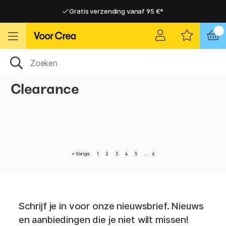
Gratis verzending vanaf 95 €*
Gratis verzending vanaf 95 €*
Levering 2-6 werkdagen
Levering 2-6 werkdagen
Clearance
«
Vorige
1
2
3
4
5
..
6
Schrijf je in voor onze nieuwsbrief. Nieuws
en aanbiedingen die je niet wilt missen!