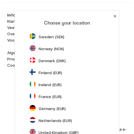
Producten
Information
Kunstenaarsmateriaal
Klantenservice
Choose your location
Creëren & Hobby
Veelgestelde Vragen
Pennen
Over ons
Sweden (SEK)
Papier & Blokken
Voor Crea Plus
i
s
K
d
Norway (NOK)
Outlet
Algemene Voorwaarden
Nieuw
Privacybeleid
Denmark (DKK)
Staff picks
Cookies
Finland (EUR)
Merken
Pilot
Ireland (EUR)
Lamy
Faber-Castell
France (EUR)
Posca
Winsor & Newton
Germany (EUR)
Alle merken (160)
Netherlands (EUR)
Klantenservice
Neem contact met ons op
via e-
United Kingdom (GBP)