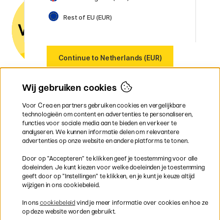
mail of
telefoon als je vragen hebt.
Rest of EU (EUR)
Btw-nummer:
SE556797007301
Our markets
Continue to Netherlands (EUR)
Sweden
Norway
Denmark
Wij gebruiken cookies
Finland
France
Voor Crea en partners gebruiken cookies en vergelijkbare
Ireland
technologieën om content en advertenties te personaliseren,
Germany
functies voor sociale media aan te bieden en verkeer te
UK
analyseren. We kunnen informatie delen om relevantere
EU
advertenties op onze website en andere platforms te tonen.
* Specifieke
verzendvoorwaarden
Door op ”Accepteren” te klikken geef je toestemming voor alle
gelden voor volumineuze producten.
doeleinden. Je kunt kiezen voor welke doeleinden je toestemming
geeft door op ”Instellingen” te klikken, en je kunt je keuze altijd
wijzigen in ons cookiebeleid.
Snel en veilig met creditcard of iDEAL
In ons
cookiebeleid
vind je meer informatie over cookies en hoe ze
op deze website worden gebruikt.