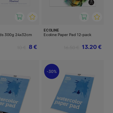
ECOLINE
ads 300g 24x32cm
Ecoline Paper Pad 12-pack
8 €
13.20 €
10 €
16.50 €
30%