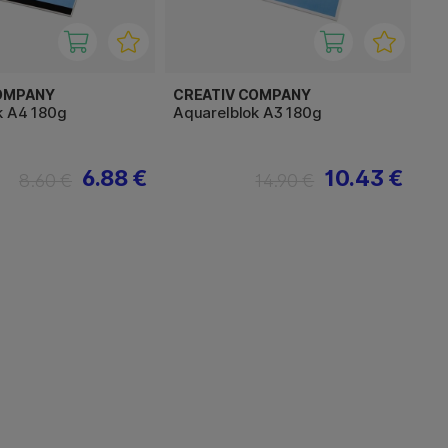
OMPANY
CREATIV COMPANY
k A4 180g
Aquarelblok A3 180g
6.88 €
10.43 €
8.60 €
14.90 €