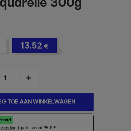
quarelle 300g
13.52
€
EG TOE AAN WINKELWAGEN
rzending
(gratis vanaf 95 €)*