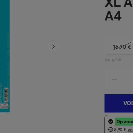
XL A
A4
16.90
€
Incl. BTW
VO
8,90 €
ve