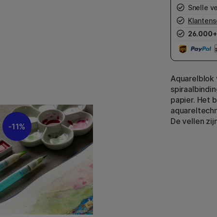
Snelle v
Klantens
26.000+
Aquarelblok
spiraalbindi
papier. Het b
aquareltechn
De vellen zijn
11%