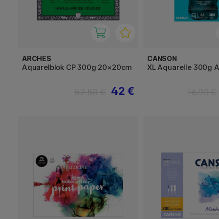
ARCHES
CANSON
Aquarelblok CP 300g 20×20cm
XL Aquarelle 300g 
42 €
52.50 €
16.90 €