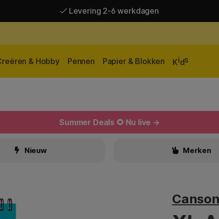
Levering 2-6 werkdagen
Gratis verzending vanaf 95 €*
Levering 2-6 werkdagen
i
s
Creëren & Hobby
Pennen
Papier & Blokken
K
d
Summer Deals 🌻 Nu live →
Nieuw
Merken
Canso