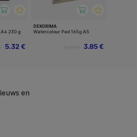
DEKORIMA
 A4 230 g
Watercolour Pad 165g A5
5.32 €
3.85 €
€
5.50 €
 Nieuws en