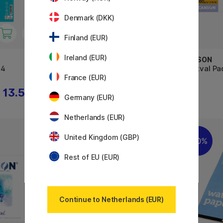
Denmark (DKK)
Finland (EUR)
Ireland (EUR)
CANSON
CANSON
A4
XL Aquarelle 300g A3
Montval P
France (EUR)
13.52 €
29.90 €
Germany (EUR)
Netherlands (EUR)
United Kingdom (GBP)
11%
20%
Rest of EU (EUR)
Continue to Netherlands (EUR)