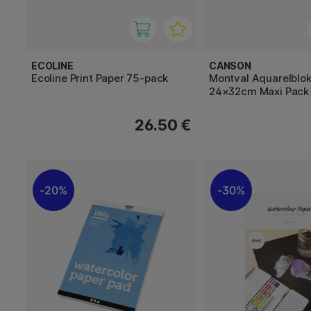
ECOLINE
CANSON
Ecoline Print Paper 75-pack
Montval Aquarelblo
24×32cm Maxi Pack
26.50 €
20%
30%