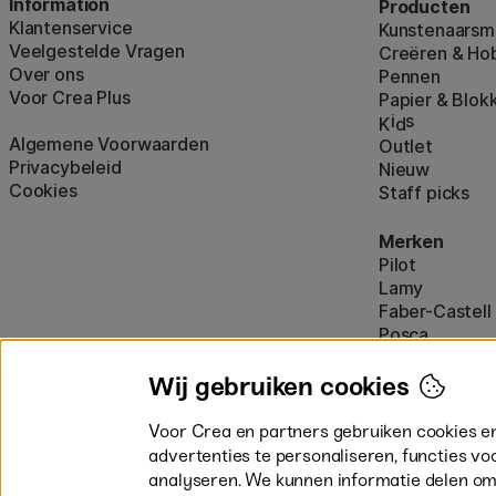
Information
Producten
Klantenservice
Kunstenaarsma
Veelgestelde Vragen
Creëren & Ho
Over ons
Pennen
Voor Crea Plus
Papier & Blok
i
s
K
d
Algemene Voorwaarden
Outlet
Privacybeleid
Nieuw
Cookies
Staff picks
Merken
Pilot
Lamy
Faber-Castell
Posca
Winsor & New
Alle merken (
Wij gebruiken cookies
Voor Crea en partners gebruiken cookies e
advertenties te personaliseren, functies vo
analyseren. We kunnen informatie delen om