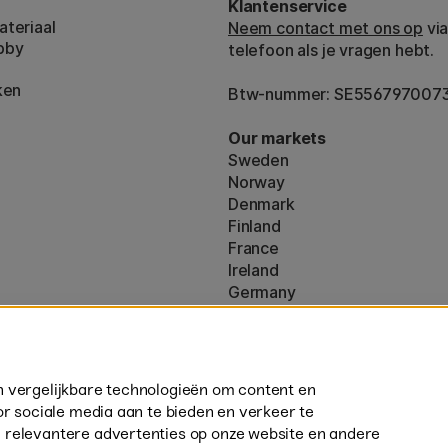
Klantenservice
teriaal
Neem contact met ons op
via
bby
telefoon als je vragen hebt.
ken
Btw-nummer: SE556797007
Our markets
Sweden
Norway
Denmark
Finland
France
Ireland
Germany
UK
ton
EU
160)
* Specifieke
verzendvoorwaarden
n vergelijkbare technologieën om content en
volumineuze producten.
or sociale media aan te bieden en verkeer te
 relevantere advertenties op onze website en andere