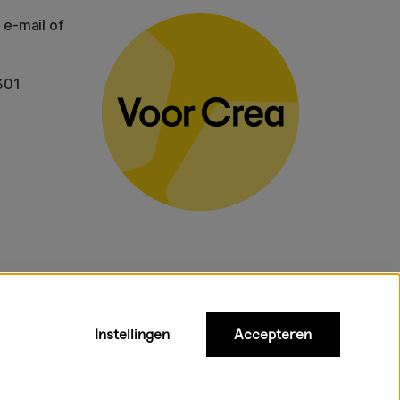
 e-mail of
301
Instellingen
Accepteren
gelden voor