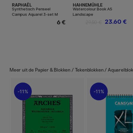
RAPHAËL
HAHNEMÜHLE
Synthetisch Penseel
Watercolour Book A5
Campus Aquarel 3-set M
Landscape
23.60 €
6 €
29.50 €
Meer uit de
Papier & Blokken / Tekenblokken / Aquarelblo
11%
11%