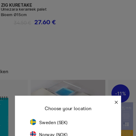
ZIG KURETAKE
Umezara keramiek palet
Bloem Ø15cm
27.60 €
34.50 €
kken
11%
Choose your location
Sweden (SEK)
Norway (NOK)