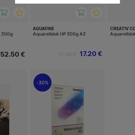
AQUAFINE
CREATIV C
k 300g
Aquarelblok HP 300g A3
Aquarelblo
17.20 €
52.50 €
21.50 €
30%