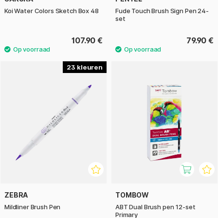
Koi Water Colors Sketch Box 48
Fude Touch Brush Sign Pen 24-
set
107.90 €
79.90 €
23
ZEBRA
TOMBOW
Mildliner Brush Pen
ABT Dual Brush pen 12-set
Primary