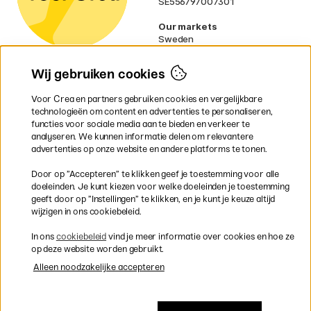
SE556797007301
Our markets
Sweden
Norway
Denmark
Wij gebruiken cookies
Finland
France
Voor Crea en partners gebruiken cookies en vergelijkbare
Ireland
technologieën om content en advertenties te personaliseren,
Germany
functies voor sociale media aan te bieden en verkeer te
UK
analyseren. We kunnen informatie delen om relevantere
EU
advertenties op onze website en andere platforms te tonen.
* Specifieke
verzendvoorwaarden
Door op ”Accepteren” te klikken geef je toestemming voor alle
gelden voor volumineuze producten.
doeleinden. Je kunt kiezen voor welke doeleinden je toestemming
geeft door op ”Instellingen” te klikken, en je kunt je keuze altijd
wijzigen in ons cookiebeleid.
Snel en veilig met creditcard of iDEAL
In ons
cookiebeleid
vind je meer informatie over cookies en hoe ze
op deze website worden gebruikt.
Alleen noodzakelijke accepteren
Gratis verzending vanaf 95 €