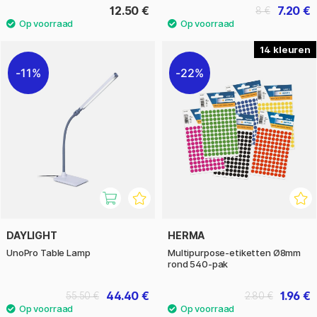
12.50 €
7.20 €
8 €
14
11%
22%
DAYLIGHT
HERMA
UnoPro Table Lamp
Multipurpose-etiketten Ø8mm
rond 540-pak
44.40 €
1.96 €
55.50 €
2.80 €