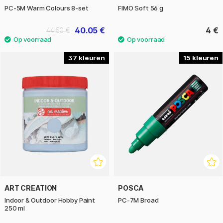
PC-5M Warm Colours 8-set
FIMO Soft 56 g
40.05 €
4 €
44.50 €
37
15
ART CREATION
POSCA
Indoor & Outdoor Hobby Paint
PC-7M Broad
250 ml