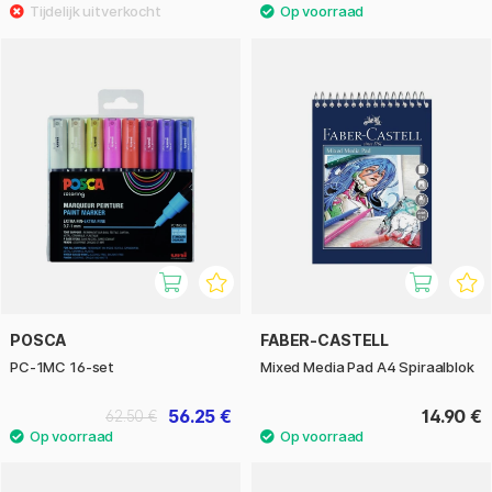
POSCA
FABER-CASTELL
PC-1MC 16-set
Mixed Media Pad A4 Spiraalblok
56.25 €
14.90 €
62.50 €