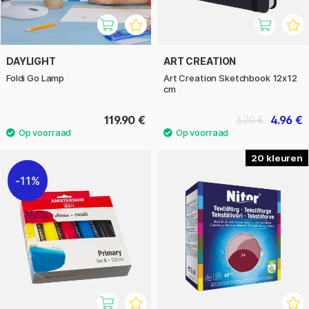
DAYLIGHT
ART CREATION
Foldi Go Lamp
Art Creation Sketchbook 12x12
cm
119.90 €
4.96 €
6.20 €
20
11%