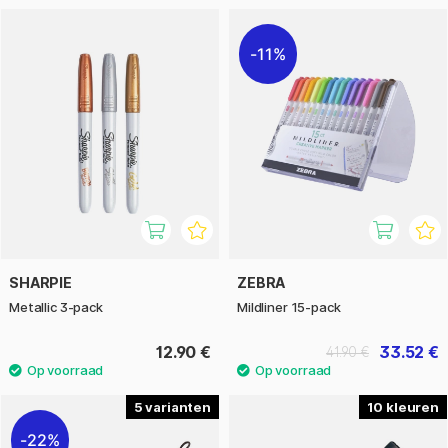
11%
SHARPIE
ZEBRA
Metallic 3-pack
Mildliner 15-pack
12.90 €
33.52 €
41.90 €
5
10
22%