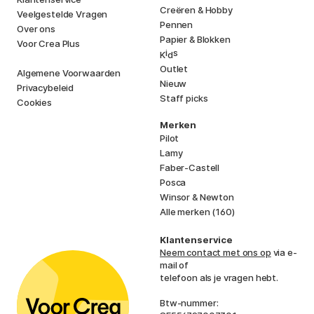
Creëren & Hobby
Veelgestelde Vragen
Pennen
Over ons
Papier & Blokken
Voor Crea Plus
i
s
K
d
Outlet
Algemene Voorwaarden
Nieuw
Privacybeleid
Staff picks
Cookies
Merken
Pilot
Lamy
Faber-Castell
Posca
Winsor & Newton
Alle merken (160)
Klantenservice
Neem contact met ons op
via e-
mail of
telefoon als je vragen hebt.
Btw-nummer: