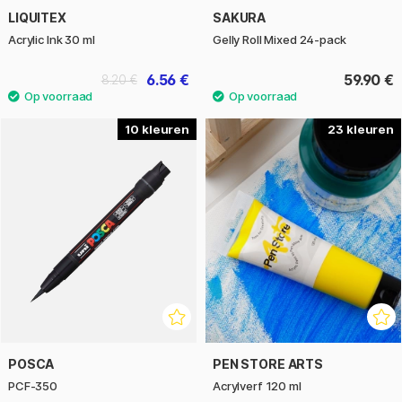
LIQUITEX
SAKURA
Acrylic Ink 30 ml
Gelly Roll Mixed 24-pack
6.56 €
59.90 €
8.20 €
10
23
POSCA
PEN STORE ARTS
PCF-350
Acrylverf 120 ml