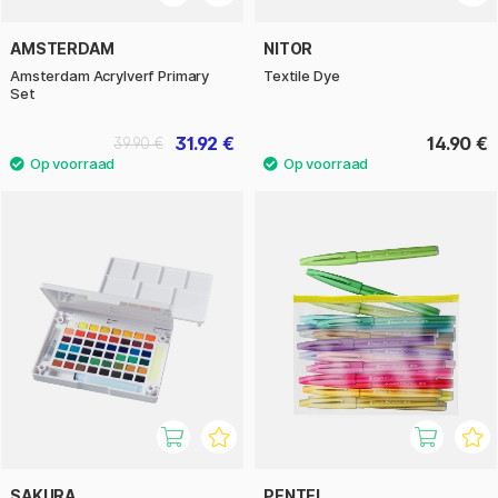
AMSTERDAM
NITOR
Amsterdam Acrylverf Primary
Textile Dye
Set
31.92 €
14.90 €
39.90 €
SAKURA
PENTEL