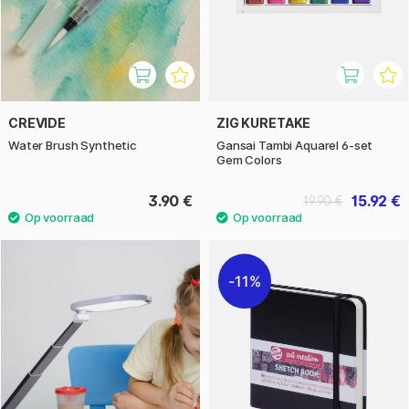
CREVIDE
ZIG KURETAKE
Water Brush Synthetic
Gansai Tambi Aquarel 6-set
Gem Colors
3.90 €
15.92 €
19.90 €
11%