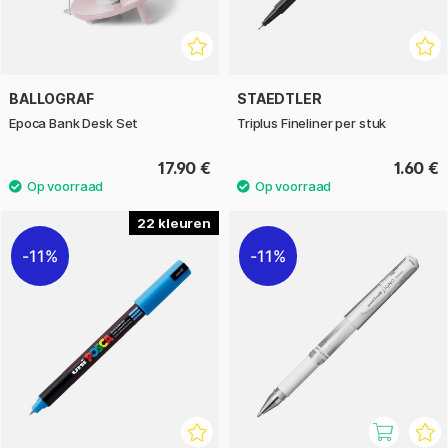
BALLOGRAF
STAEDTLER
Epoca Bank Desk Set
Triplus Fineliner per stuk
17.90 €
1.60 €
22
11%
11%