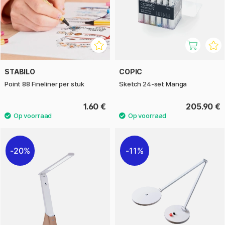
STABILO
COPIC
Point 88 Fineliner per stuk
Sketch 24-set Manga
1.60 €
205.90 €
20%
11%