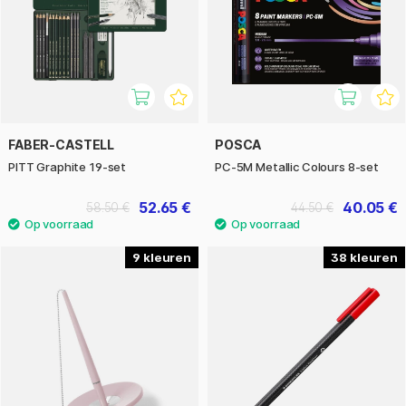
FABER-CASTELL
POSCA
PITT Graphite 19-set
PC-5M Metallic Colours 8-set
52.65 €
40.05 €
58.50 €
44.50 €
9
38