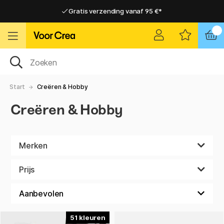
Gratis verzending vanaf 95 €*
Gratis verzending vanaf 95 €*
Levering 2-6 werkdagen
Levering 2-6 werkdagen
Start
Creëren & Hobby
Creëren & Hobby
Merken
Prijs
51