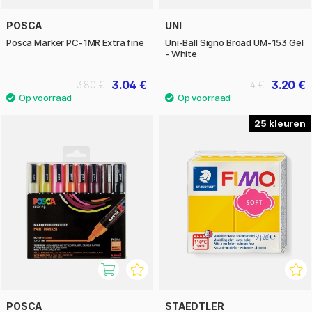
POSCA
UNI
Posca Marker PC-1MR Extra fine
Uni-Ball Signo Broad UM-153 Gel
- White
3.04 €
3.20 €
3.80 €
4 €
25
POSCA
STAEDTLER