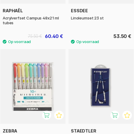
RAPHAËL
ESSDEE
Acrylverfset Campus 48x21 ml
Linoleumset 23 st
tubes
60.40 €
53.50 €
75.50 €
ZEBRA
STAEDTLER