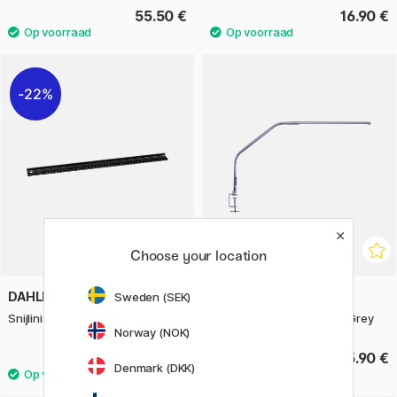
55.50 €
16.90 €
22%
Choose your location
DAHLE
DAYLIGHT
Sweden (SEK)
Snijliniaal Aluminium 45 cm
Slimline 4 Table Lamp Ice Grey
Norway (NOK)
19.53 €
185.90 €
27.90 €
Denmark (DKK)