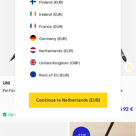
Finland (EUR)
4
11%
Ireland (EUR)
France (EUR)
Germany (EUR)
Netherlands (EUR)
United Kingdom (GBP)
Rest of EU (EUR)
UNI
PROMARKER
Pin Fine Line Brush Pen
ProMarker 12-set + blender
(Manga Chibi)
Continue to Netherlands (EUR)
2.72 €
35.92 €
3.40 €
44.90 €
11%