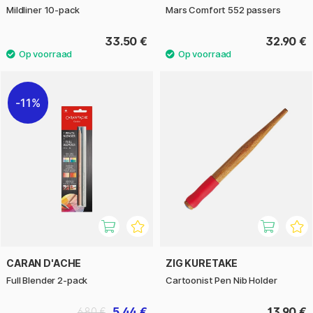
Mildliner 10-pack
Mars Comfort 552 passers
33.50 €
32.90 €
11%
CARAN D'ACHE
ZIG KURETAKE
Full Blender 2-pack
Cartoonist Pen Nib Holder
5.44 €
13.90 €
6.80 €