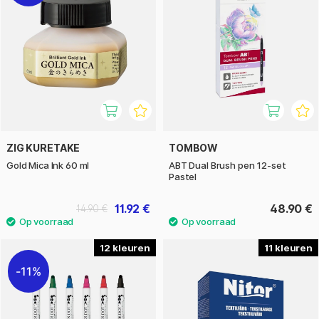
ZIG KURETAKE
TOMBOW
Gold Mica Ink 60 ml
ABT Dual Brush pen 12-set
Pastel
11.92 €
48.90 €
14.90 €
12
11
11%