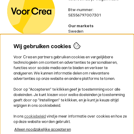
Btw-nummer:
SE556797007301
Our markets
Sweden
Norway
Denmark
Wij gebruiken cookies
Finland
France
Voor Crea en partners gebruiken cookies en vergelijkbare
Ireland
technologieën om content en advertenties te personaliseren,
Germany
functies voor sociale media aan te bieden en verkeer te
UK
analyseren. We kunnen informatie delen om relevantere
EU
advertenties op onze website en andere platforms te tonen.
* Specifieke
verzendvoorwaarden
Door op ”Accepteren” te klikken geef je toestemming voor alle
gelden voor volumineuze producten.
doeleinden. Je kunt kiezen voor welke doeleinden je toestemming
geeft door op ”Instellingen” te klikken, en je kunt je keuze altijd
wijzigen in ons cookiebeleid.
Snel en veilig met creditcard of iDEAL
In ons
cookiebeleid
vind je meer informatie over cookies en hoe ze
op deze website worden gebruikt.
Alleen noodzakelijke accepteren