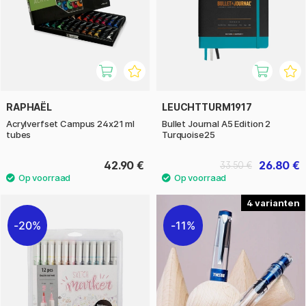
RAPHAËL
LEUCHTTURM1917
Acrylverfset Campus 24x21 ml
Bullet Journal A5 Edition 2
tubes
Turquoise25
42.90 €
26.80 €
33.50 €
4
20%
11%