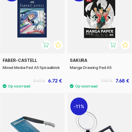
FABER-CASTELL
SAKURA
Mixed Media Pad A5 Spiraalblok
Manga Drawing Pad A5
6.72 €
7.68 €
8.40 €
9.60 €
11%