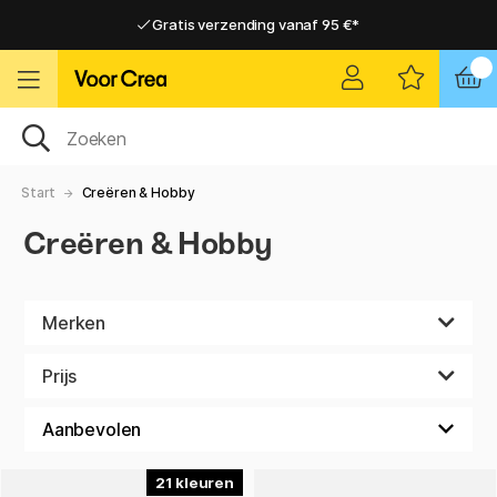
Gratis verzending vanaf 95 €*
Gratis verzending vanaf 95 €*
Levering 2-6 werkdagen
Levering 2-6 werkdagen
Start
Creëren & Hobby
Creëren & Hobby
Merken
Prijs
21