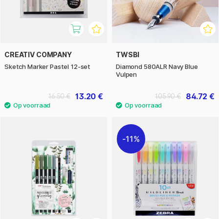
CREATIV COMPANY
TWSBI
Sketch Marker Pastel 12-set
Diamond 580ALR Navy Blue
Vulpen
13.20 €
84.72 €
16.50 €
105.90 €
11%