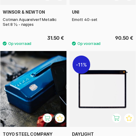
WINSOR & NEWTON
UNI
Cotman Aquarelverf Metallic
Emott 40-set
Set 8 ½ - napjes
31.50 €
90.50 €
11%
TOYO STEEL COMPANY
DAYLIGHT