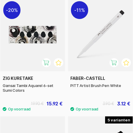
20%
11%
ZIG KURETAKE
FABER-CASTELL
Gansai Tambi Aquarel 6-set
PITT Artist Brush Pen White
Sumi Colors
15.92 €
3.12 €
19.90 €
3.90 €
5