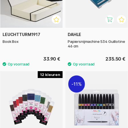
LEUCHTTURM1917
DAHLE
Book Box
Papiersnijmachine 534 Guillotine
46 cm
33.90 €
235.50 €
12
11%