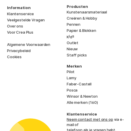
Producten
Information
Kunstenaarsmateriaal
Klantenservice
Creëren & Hobby
Veelgestelde Vragen
Pennen
Over ons
Papier & Blokken
Voor Crea Plus
i
s
K
d
Outlet
Algemene Voorwaarden
Nieuw
Privacybeleid
Staff picks
Cookies
Merken
Pilot
Lamy
Faber-Castell
Posca
Winsor & Newton
Alle merken (160)
Klantenservice
Neem contact met ons op
via e-
mail of
telefoon als je vragen hebt.