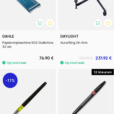
DAHLE
DAYLIGHT
Papiersnijmachine 502 Guillotine
Aura Ring On Arm
32 cm
76.90 €
231.92 €
289.90 €
12
11%