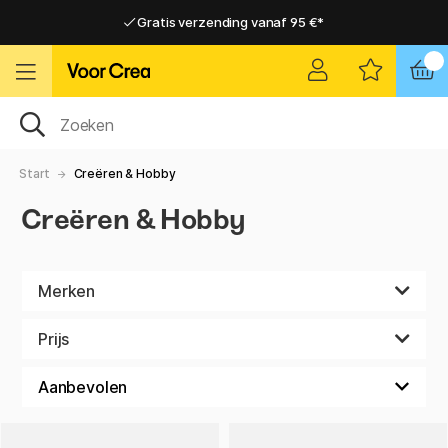
Gratis verzending vanaf 95 €*
Gratis verzending vanaf 95 €*
Levering 2-6 werkdagen
Levering 2-6 werkdagen
Start
Creëren & Hobby
Creëren & Hobby
Merken
Prijs