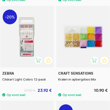
20%
ZEBRA
CRAFT SENSATIONS
Clickart Light Colors 12-pack
Kralen in opbergdoos Mix
23.92 €
10.90 €
29.90 €