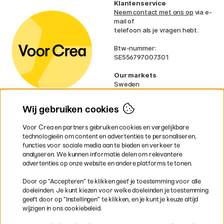
Klantenservice
Neem contact met ons op
via e-
mail of
telefoon als je vragen hebt.
Btw-nummer:
SE556797007301
Our markets
Sweden
Norway
Denmark
Wij gebruiken cookies
Finland
France
Voor Crea en partners gebruiken cookies en vergelijkbare
Ireland
technologieën om content en advertenties te personaliseren,
Germany
functies voor sociale media aan te bieden en verkeer te
UK
analyseren. We kunnen informatie delen om relevantere
EU
advertenties op onze website en andere platforms te tonen.
* Specifieke
verzendvoorwaarden
Door op ”Accepteren” te klikken geef je toestemming voor alle
gelden voor volumineuze producten.
doeleinden. Je kunt kiezen voor welke doeleinden je toestemming
geeft door op ”Instellingen” te klikken, en je kunt je keuze altijd
wijzigen in ons cookiebeleid.
Snel en veilig met creditcard of iDEAL