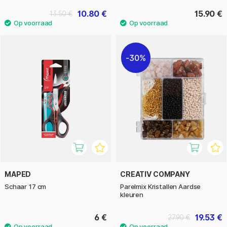
10.80 €
15.90 €
13.50 €
30%
MAPED
CREATIV COMPANY
Schaar 17 cm
Parelmix Kristallen Aardse
kleuren
6 €
19.53 €
27.90 €