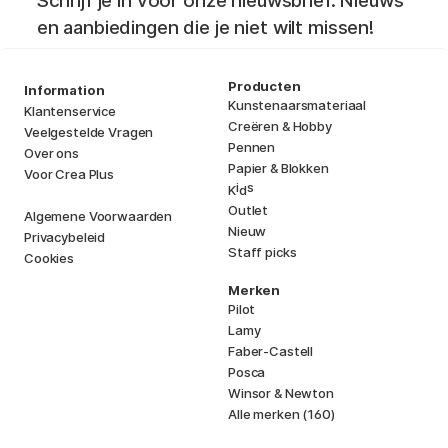
Schrijf je in voor onze nieuwsbrief. Nieuws
en aanbiedingen die je niet wilt missen!
Producten
Information
Kunstenaarsmateriaal
Klantenservice
Creëren & Hobby
Veelgestelde Vragen
Pennen
Over ons
Papier & Blokken
Voor Crea Plus
i
s
K
d
Outlet
Algemene Voorwaarden
Nieuw
Privacybeleid
Staff picks
Cookies
Merken
Pilot
Lamy
Faber-Castell
Posca
Winsor & Newton
Alle merken (160)