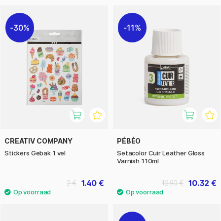
30%
11%
CREATIV COMPANY
PÉBÉO
Stickers Gebak 1 vel
Setacolor Cuir Leather Gloss
Varnish 110ml
1.40 €
10.32 €
2 €
12.90 €