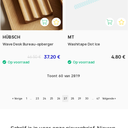
HÜBSCH
MT
Wave Desk Bureau-opberger
Washitape Dot Ice
37.20 €
4.80 €
46.50 €
Toont
60
van
2819
«
Vorige
1
..
23
24
25
26
27
28
29
30
..
47
Volgende
»