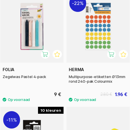
22%
FOLIA
HERMA
Zegelwas Pastel 4-pack
Multipurpose-etiketten Ø13mm
rond 240-pak Colourmix
9 €
1.96 €
2.80 €
10
11%