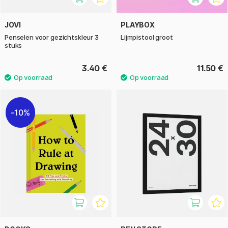
JOVI
PLAYBOX
Penselen voor gezichtskleur 3
Lijmpistool groot
stuks
3.40 €
11.50 €
10%