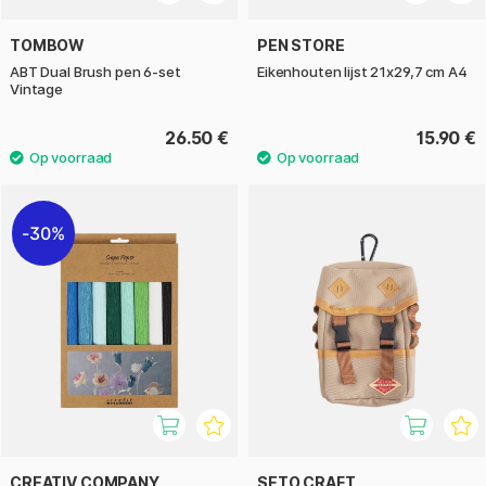
TOMBOW
PEN STORE
ABT Dual Brush pen 6-set
Eikenhouten lijst 21x29,7 cm A4
Vintage
26.50 €
15.90 €
30%
CREATIV COMPANY
SETO CRAFT