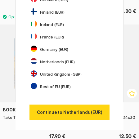
2.80 €
6.20 €
Finland (EUR)
Ireland (EUR)
France (EUR)
Germany (EUR)
Netherlands (EUR)
United Kingdom (GBP)
Rest of EU (EUR)
BOOKS
PEN STORE
Continue to Netherlands (EUR)
Take Three Colours
Houten lijst Walnootkleur 24x30
cm
17.90 €
12.50 €