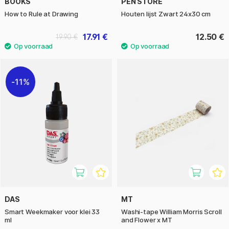
BOOKS
PEN STORE
How to Rule at Drawing
Houten lijst Zwart 24x30 cm
17.91 €
12.50 €
19.90 €
11%
DAS
MT
Smart Weekmaker voor klei 33
Washi-tape William Morris Scroll
ml
and Flower x MT