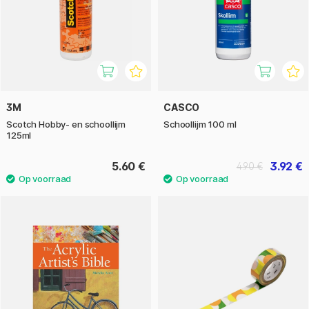
3M
CASCO
Scotch Hobby- en schoollijm
Schoollijm 100 ml
125ml
5.60 €
3.92 €
4.90 €