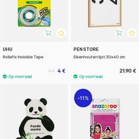
UHU
PEN STORE
Rollafix Invisible Tape
Eikenhouten lijst 30x40 cm
4 €
21.90 €
5 €
11%