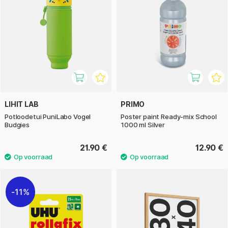
LIHIT LAB
PRIMO
Potloodetui PuniLabo Vogel
Poster paint Ready-mix School
Budgies
1000 ml Silver
21.90 €
12.90 €
11%