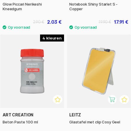
Glow Piccari Nerikeshi
Notebook Shiny Starlet S -
Kneedgum
Copper
2.03 €
17.91 €
2.90 €
19.90 €
4
ART CREATION
LEITZ
Beton Paste 100 ml
Glastafel met clip Cosy Geel