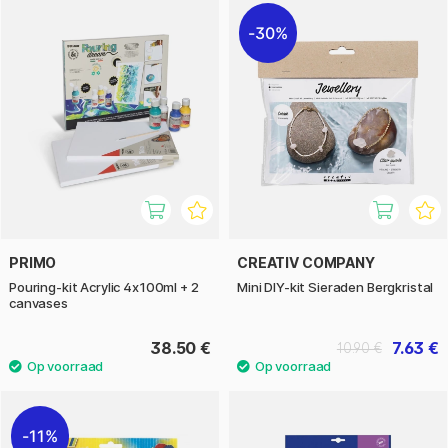
30%
PRIMO
CREATIV COMPANY
Pouring-kit Acrylic 4x100ml + 2
Mini DIY-kit Sieraden Bergkristal
canvases
38.50 €
7.63 €
10.90 €
11%