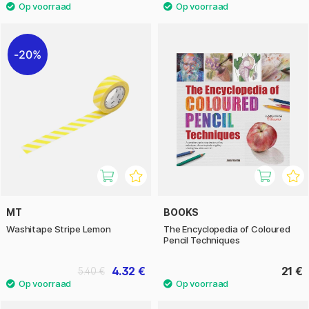
20%
MT
BOOKS
Washitape Stripe Lemon
The Encyclopedia of Coloured
Pencil Techniques
4.32 €
21 €
5.40 €