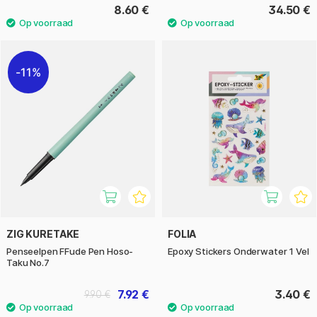
8.60 €
34.50 €
11%
ZIG KURETAKE
FOLIA
Penseelpen FFude Pen Hoso-
Epoxy Stickers Onderwater 1 Vel
Taku No.7
7.92 €
3.40 €
9.90 €