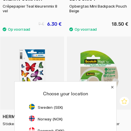
Crêpepapier Teal kleurenmix 8
Opbergtas Mini Backpack Pouch
vel
Beige
6.30 €
18.50 €
9 €
Choose your location
Sweden (SEK)
HERMA
3M
Norway (NOK)
Stickers Vlinders 3 vel
Scotch Magic Tape Greener
Choice
Denmark (DKK)