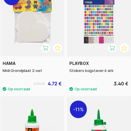
HAMA
PLAYBOX
Midi Grondplaat 2-set
Stickers bogstaver 6 ark
4.72 €
3.40 €
5.90 €
11%