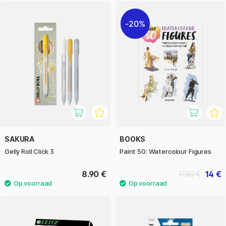
20%
SAKURA
BOOKS
Gelly Roll Click 3
Paint 50: Watercolour Figures
8.90 €
14 €
17.50 €