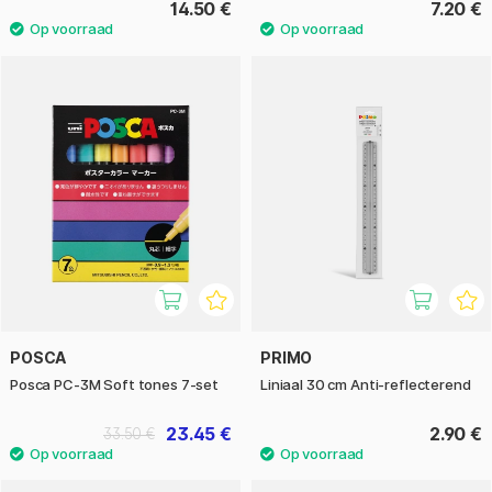
14.50 €
7.20 €
POSCA
PRIMO
Posca PC-3M Soft tones 7-set
Liniaal 30 cm Anti-reflecterend
23.45 €
2.90 €
33.50 €