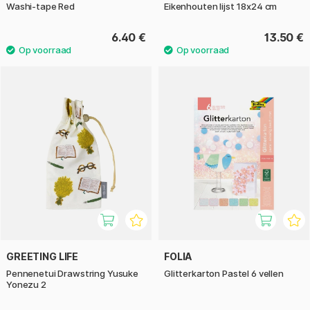
Washi-tape Red
Eikenhouten lijst 18x24 cm
6.40 €
13.50 €
GREETING LIFE
FOLIA
Pennenetui Drawstring Yusuke
Glitterkarton Pastel 6 vellen
Yonezu 2