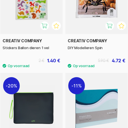
CREATIV COMPANY
CREATIV COMPANY
Stickers Ballon dieren 1 vel
DIY Modelleren Spin
1.40 €
4.72 €
2 €
5.90 €
20%
11%