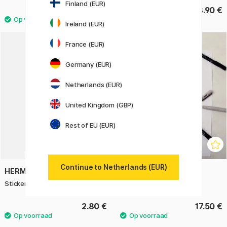
Finland (EUR)
7 €
8.90 €
Ireland (EUR)
France (EUR)
Germany (EUR)
Netherlands (EUR)
United Kingdom (GBP)
Rest of EU (EUR)
Continue to Netherlands (EUR)
HERMA
UNI
Stickers Minivlinders 1 vel
Pin Fine Line 5-set Comics
2.80 €
17.50 €