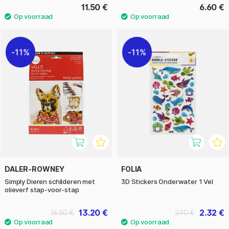
11.50 €
6.60 €
11%
11%
DALER-ROWNEY
FOLIA
Simply Dieren schilderen met
3D Stickers Onderwater 1 Vel
olieverf stap-voor-stap
13.20 €
2.32 €
16.50 €
2.90 €