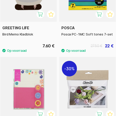
GREETING LIFE
POSCA
Bird Memo Kladblok
Posca PC-1MC Soft tones 7-set
7.60 €
22 €
27.50 €
30%