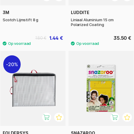
3M
LUDDITE
Scotch Lijmstift 8 g
Liniaal Aluminium 15 cm
Polarized Coating
1.44 €
35.50 €
1.80 €
20%
FOLDERSYS
SNAZAROO