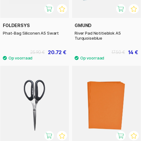
FOLDERSYS
GMUND
Phat-Bag Siliconen A5 Swart
River Pad Notitieblok A5
Turquoiseblue
20.72 €
14 €
25.90 €
17.50 €