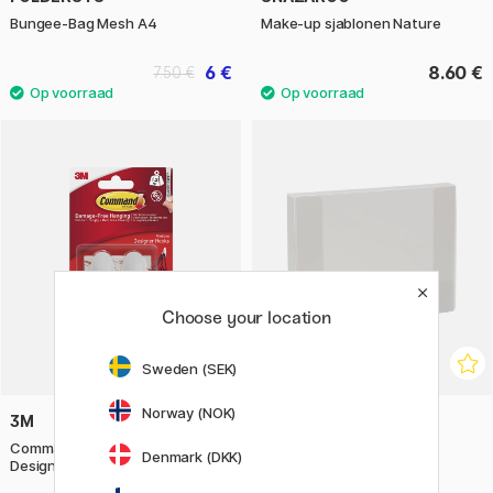
Bungee-Bag Mesh A4
Make-up sjablonen Nature
6 €
8.60 €
7.50 €
Choose your location
Sweden (SEK)
Norway (NOK)
3M
FOLDERSYS
Command Zelfklevende Haken
Documentbox A4
Denmark (DKK)
Design Medium Wit 2-pack