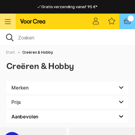
Gratis verzending vanaf 95 €*
Gratis verzending vanaf 95 €*
Levering 2-6 werkdagen
Levering 2-6 werkdagen
Start
Creëren & Hobby
Creëren & Hobby
Merken
Prijs