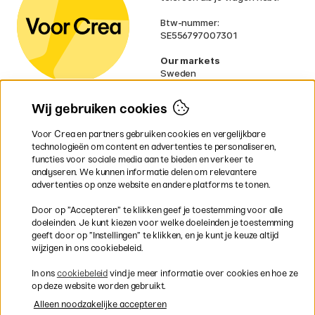
Btw-nummer:
SE556797007301
Our markets
Sweden
Norway
Denmark
Wij gebruiken cookies
Finland
France
Voor Crea en partners gebruiken cookies en vergelijkbare
Ireland
technologieën om content en advertenties te personaliseren,
Germany
functies voor sociale media aan te bieden en verkeer te
UK
analyseren. We kunnen informatie delen om relevantere
EU
advertenties op onze website en andere platforms te tonen.
* Specifieke
verzendvoorwaarden
Door op ”Accepteren” te klikken geef je toestemming voor alle
gelden voor volumineuze producten.
doeleinden. Je kunt kiezen voor welke doeleinden je toestemming
geeft door op ”Instellingen” te klikken, en je kunt je keuze altijd
wijzigen in ons cookiebeleid.
Snel en veilig met creditcard of iDEAL
In ons
cookiebeleid
vind je meer informatie over cookies en hoe ze
op deze website worden gebruikt.
Alleen noodzakelijke accepteren