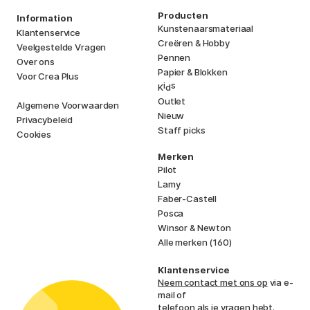
Producten
Information
Kunstenaarsmateriaal
Klantenservice
Creëren & Hobby
Veelgestelde Vragen
Pennen
Over ons
Papier & Blokken
Voor Crea Plus
i
s
K
d
Outlet
Algemene Voorwaarden
Nieuw
Privacybeleid
Staff picks
Cookies
Merken
Pilot
Lamy
Faber-Castell
Posca
Winsor & Newton
Alle merken (160)
Klantenservice
Neem contact met ons op
via e-
mail of
telefoon als je vragen hebt.