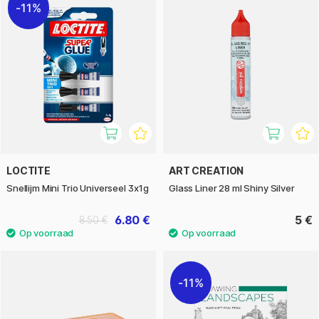
11%
LOCTITE
ART CREATION
Snellijm Mini Trio Universeel 3x1g
Glass Liner 28 ml Shiny Silver
6.80 €
5 €
8.50 €
11%