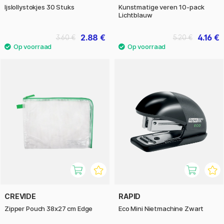
Ijslollystokjes 30 Stuks
Kunstmatige veren 10-pack
Lichtblauw
2.88 €
4.16 €
3.60 €
5.20 €
CREVIDE
RAPID
Zipper Pouch 38x27 cm Edge
Eco Mini Nietmachine Zwart