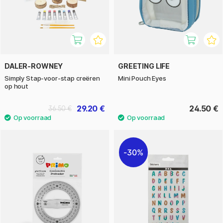
DALER-ROWNEY
GREETING LIFE
Simply Stap-voor-stap creëren
Mini Pouch Eyes
op hout
29.20 €
24.50 €
36.50 €
30%