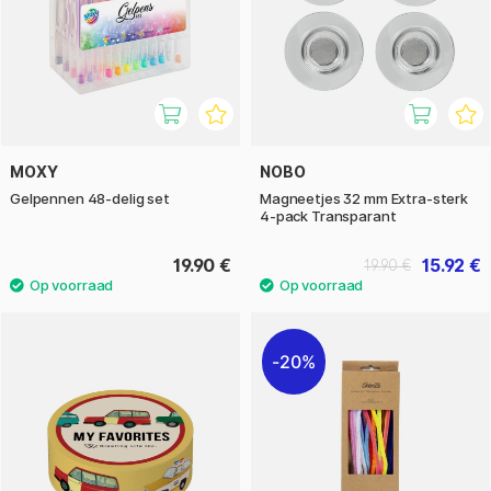
MOXY
NOBO
Gelpennen 48-delig set
Magneetjes 32 mm Extra-sterk
4-pack Transparant
19.90 €
15.92 €
19.90 €
20%