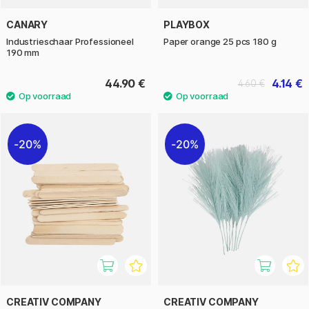
CANARY
PLAYBOX
Industrieschaar Professioneel
Paper orange 25 pcs 180 g
190 mm
44.90 €
4.14 €
4.60 €
20%
20%
CREATIV COMPANY
CREATIV COMPANY