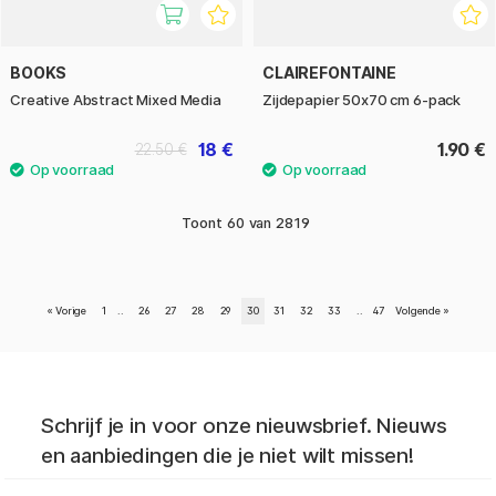
BOOKS
CLAIREFONTAINE
Creative Abstract Mixed Media
Zijdepapier 50x70 cm 6-pack
18 €
1.90 €
22.50 €
Toont
60
van
2819
«
Vorige
1
..
26
27
28
29
30
31
32
33
..
47
Volgende
»
Schrijf je in voor onze nieuwsbrief. Nieuws
en aanbiedingen die je niet wilt missen!