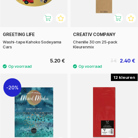
GREETING LIFE
CREATIV COMPANY
Washi-tape Kahoko Sodeyama
Chenille 30 cm 25-pack
Cars
Kleurenmix
5.20 €
2.40 €
3 €
12
20%