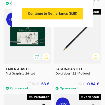
12
Continue to Netherlands (EUR)
11%
22%
FABER-CASTELL
FABER-CASTELL
Pitt Graphite 26-set
Goldfaber 1221 Potlood
58 €
0.84 €
72.50 €
1.20 €
20
2
11%