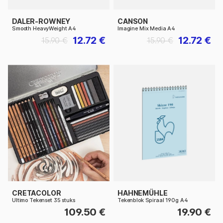
DALER-ROWNEY
CANSON
Smooth HeavyWeight A4
Imagine Mix Media A4
12.72 €
12.72 €
15.90 €
15.90 €
CRETACOLOR
HAHNEMÜHLE
Ultimo Tekenset 35 stuks
Tekenblok Spiraal 190g A4
109.50 €
19.90 €