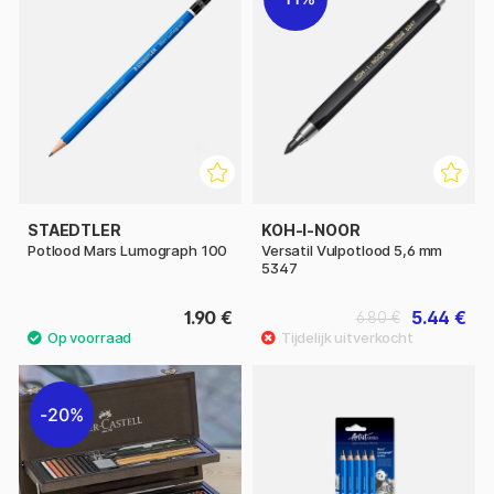
STAEDTLER
KOH-I-NOOR
Potlood Mars Lumograph 100
Versatil Vulpotlood 5,6 mm
5347
1.90 €
5.44 €
6.80 €
20%