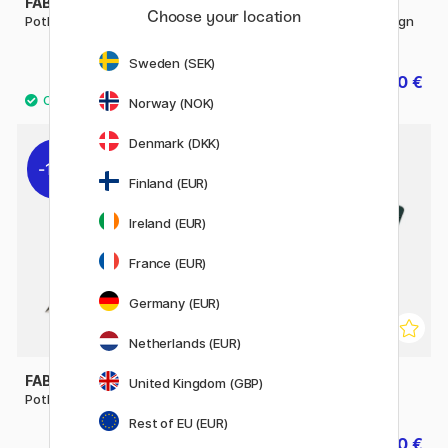
FABER-CASTELL
FABER-CASTELL
Choose your location
Potlood Castell 9000 Art Set
Potlood Castell 9000 Design
Set
Sweden (SEK)
17.20 €
17.20 €
21.50 €
21.50 €
Norway (NOK)
16
Denmark (DKK)
11%
11%
Finland (EUR)
Ireland (EUR)
France (EUR)
Germany (EUR)
Netherlands (EUR)
FABER-CASTELL
FABER-CASTELL
United Kingdom (GBP)
Potlood Castell 9000
PITT Monochrome 12-set
Rest of EU (EUR)
1.44 €
30.80 €
1.80 €
38.50 €