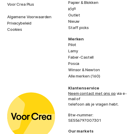
Papier & Blokken
Voor Crea Plus
i
s
K
d
Outlet
Algemene Voorwaarden
Nieuw
Privacybeleid
Staff picks
Cookies
Merken
Pilot
Lamy
Faber-Castell
Posca
Winsor & Newton
Alle merken (160)
Klantenservice
Neem contact met ons op
via e-
mail of
telefoon als je vragen hebt.
Btw-nummer:
SE556797007301
Our markets