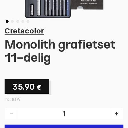
Cretacolor
Monolith grafietset
11-delig
35.90
€
Incl. BTW