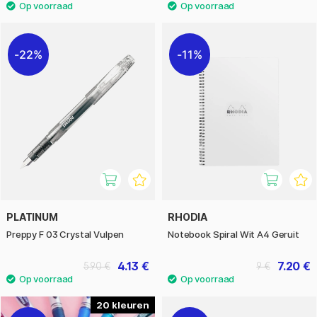
22%
11%
PLATINUM
RHODIA
Preppy F 03 Crystal Vulpen
Notebook Spiral Wit A4 Geruit
4.13 €
7.20 €
5.90 €
9 €
20