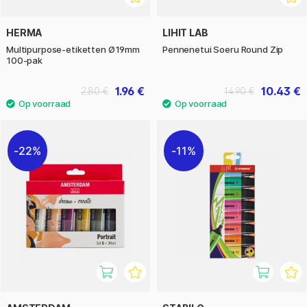
HERMA
LIHIT LAB
Multipurpose-etiketten Ø19mm
Pennenetui Soeru Round Zip
100-pak
1.96 €
10.43 €
2.80 €
14.90 €
22%
11%