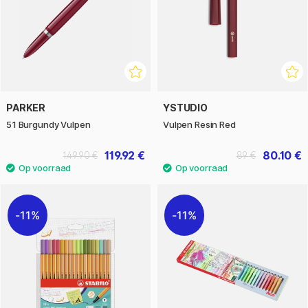
PARKER
YSTUDIO
51 Burgundy Vulpen
Vulpen Resin Red
119.92 €
80.10 €
149.90 €
89 €
11%
11%