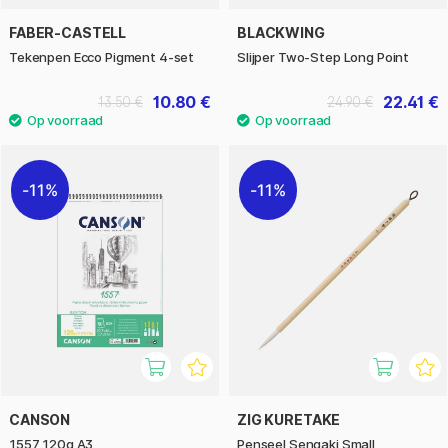
FABER-CASTELL
BLACKWING
Tekenpen Ecco Pigment 4-set
Slijper Two-Step Long Point
10.80 €
22.41 €
13.50 €
24.90 €
11%
11%
CANSON
ZIG KURETAKE
1557 120g A3
Penseel Sengaki Small