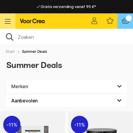
Gratis verzending vanaf 95 €*
Gratis verzending vanaf 95 €*
Levering 2-6 werkdagen
Levering 2-6 werkdagen
Start
Summer Deals
Summer Deals
Merken
11%
11%