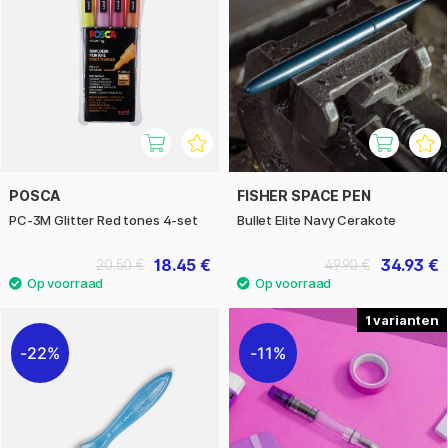
POSCA
FISHER SPACE PEN
PC-3M Glitter Red tones 4-set
Bullet Elite Navy Cerakote
18.45 €
34.93 €
20.50 €
49.90 €
1
22%
11%