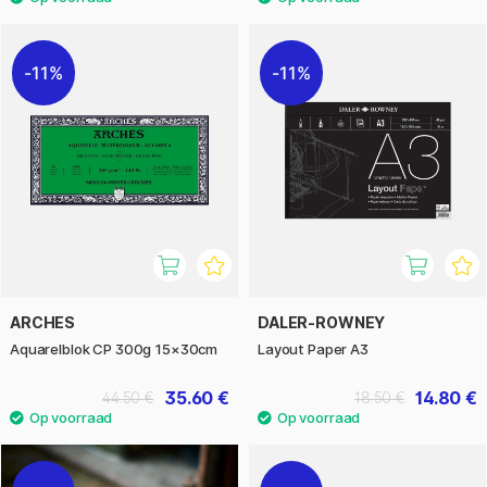
11%
11%
ARCHES
DALER-ROWNEY
Aquarelblok CP 300g 15×30cm
Layout Paper A3
35.60 €
14.80 €
44.50 €
18.50 €