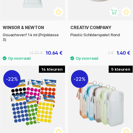
WINSOR & NEWTON
CREATIV COMPANY
Gouacheverf 14 ml (Prijsklasse
Plastic Schilderspalet Rond
3)
10.64 €
1.40 €
13.30 €
2 €
14
5
22%
22%