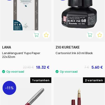
LANA
ZIG KURETAKE
LanaVanguard Yupo Paper
Cartoonist Ink 60 ml Black
22x32cm
18.32 €
5.60 €
22.90 €
7 €
1
2
11%