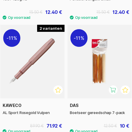
12.40 €
12.40 €
15.50 €
15.50 €
2
11%
11%
KAWECO
DAS
AL Sport Rosegold Vulpen
Boetseer gereedschap 7-pack
71.92 €
10 €
89.90 €
12.50 €