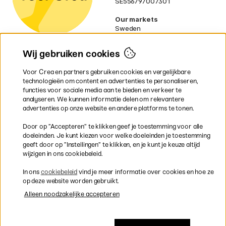
SE556797007301
Our markets
Sweden
Norway
Denmark
Wij gebruiken cookies
Finland
France
Voor Crea en partners gebruiken cookies en vergelijkbare
Ireland
technologieën om content en advertenties te personaliseren,
Germany
functies voor sociale media aan te bieden en verkeer te
UK
analyseren. We kunnen informatie delen om relevantere
EU
advertenties op onze website en andere platforms te tonen.
* Specifieke
verzendvoorwaarden
Door op ”Accepteren” te klikken geef je toestemming voor alle
gelden voor volumineuze producten.
doeleinden. Je kunt kiezen voor welke doeleinden je toestemming
geeft door op ”Instellingen” te klikken, en je kunt je keuze altijd
wijzigen in ons cookiebeleid.
Snel en veilig met creditcard of iDEAL
In ons
cookiebeleid
vind je meer informatie over cookies en hoe ze
op deze website worden gebruikt.
Alleen noodzakelijke accepteren
Gratis verzending vanaf 95 €