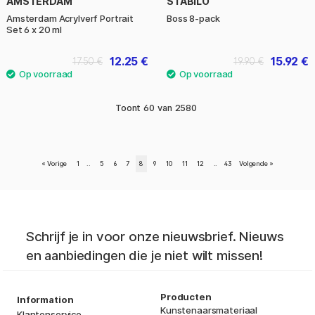
AMSTERDAM
STABILO
Amsterdam Acrylverf Portrait
Boss 8-pack
Set 6 x 20 ml
12.25 €
15.92 €
17.50 €
19.90 €
Toont
60
van
2580
«
Vorige
1
..
5
6
7
8
9
10
11
12
..
43
Volgende
»
Schrijf je in voor onze nieuwsbrief. Nieuws
en aanbiedingen die je niet wilt missen!
Producten
Information
Kunstenaarsmateriaal
Klantenservice