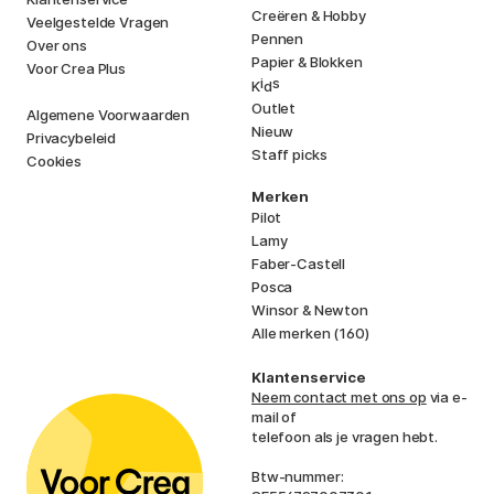
Creëren & Hobby
Veelgestelde Vragen
Pennen
Over ons
Papier & Blokken
Voor Crea Plus
i
s
K
d
Outlet
Algemene Voorwaarden
Nieuw
Privacybeleid
Staff picks
Cookies
Merken
Pilot
Lamy
Faber-Castell
Posca
Winsor & Newton
Alle merken (160)
Klantenservice
Neem contact met ons op
via e-
mail of
telefoon als je vragen hebt.
Btw-nummer: