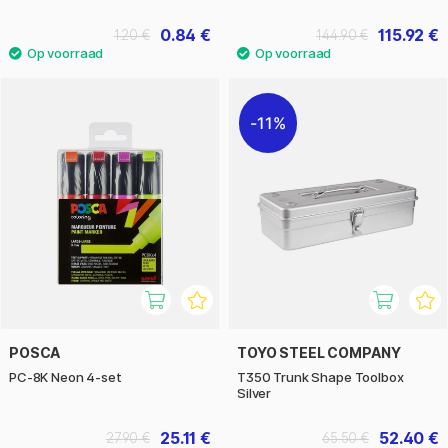
0.84 €
115.92 €
1.20 €
144.90 €
11%
POSCA
TOYO STEEL COMPANY
PC-8K Neon 4-set
T350 Trunk Shape Toolbox
Silver
25.11 €
52.40 €
27.90 €
65.50 €