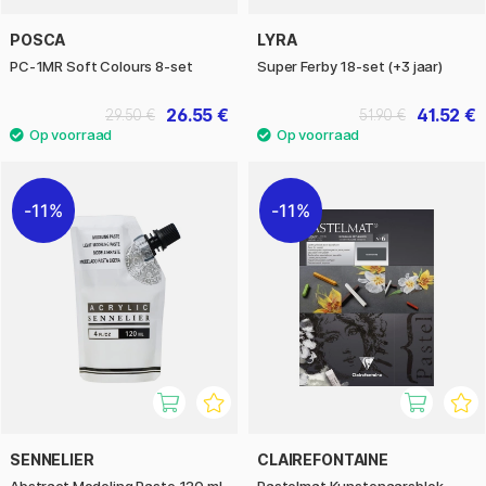
POSCA
LYRA
PC-1MR Soft Colours 8-set
Super Ferby 18-set (+3 jaar)
26.55 €
41.52 €
29.50 €
51.90 €
11%
11%
SENNELIER
CLAIREFONTAINE
Abstract Modeling Paste 120 ml
Pastelmat Kunstenaarsblok