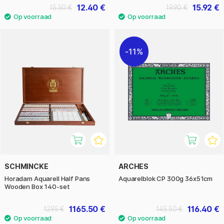
12.40 €
15.92 €
15.50 €
19.90 €
11%
SCHMINCKE
ARCHES
Horadam Aquarell Half Pans
Aquarelblok CP 300g 36x51cm
Wooden Box 140-set
1165.50 €
116.40 €
1295 €
145.50 €