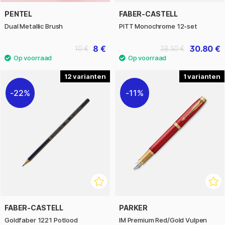
PENTEL
FABER-CASTELL
Dual Metallic Brush
PITT Monochrome 12-set
8 €
30.80 €
10 €
38.50 €
12
1
22%
11%
FABER-CASTELL
PARKER
Goldfaber 1221 Potlood
IM Premium Red/Gold Vulpen