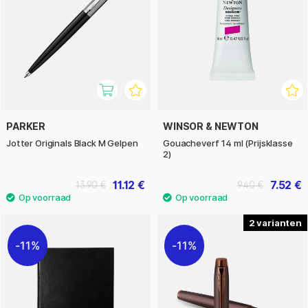
PARKER
WINSOR & NEWTON
Jotter Originals Black M Gelpen
Gouacheverf 14 ml (Prijsklasse
2)
11.12 €
7.52 €
13.90 €
9.40 €
2
11%
11%