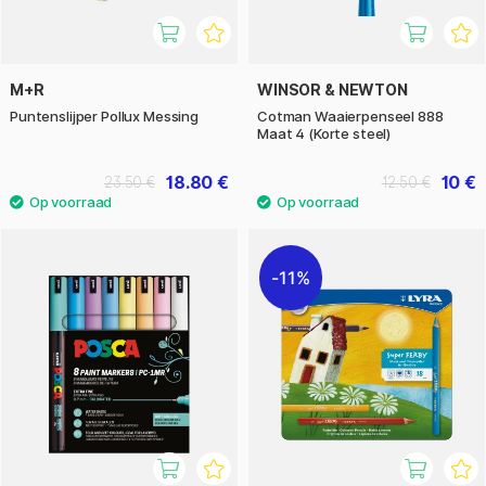
M+R
WINSOR & NEWTON
Puntenslijper Pollux Messing
Cotman Waaierpenseel 888
Maat 4 (Korte steel)
18.80 €
10 €
23.50 €
12.50 €
11%