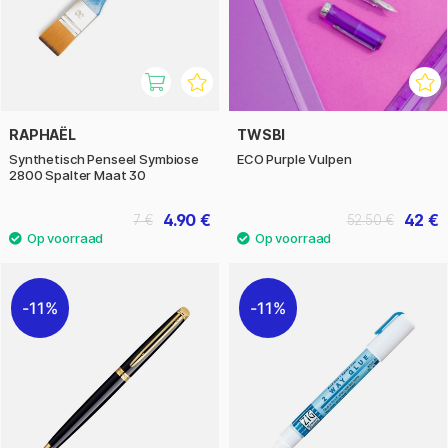
RAPHAËL
TWSBI
Synthetisch Penseel Symbiose
ECO Purple Vulpen
2800 Spalter Maat 30
4.90 €
42 €
7 €
52.50 €
11%
11%