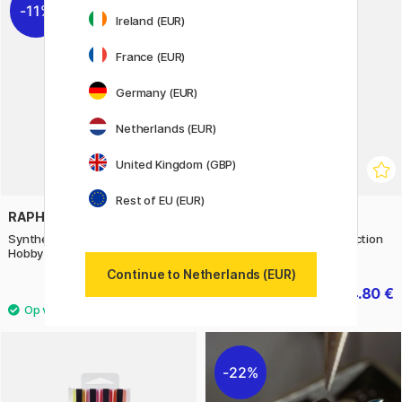
11%
11%
Ireland (EUR)
France (EUR)
Germany (EUR)
Netherlands (EUR)
United Kingdom (GBP)
Rest of EU (EUR)
RAPHAËL
MOLESKINE
Synthetisch Penseel Campus
Music Notebook ART collection
Hobby 3-set XL
Large Black
Continue to Netherlands (EUR)
7.36 €
24.80 €
9.20 €
31 €
22%