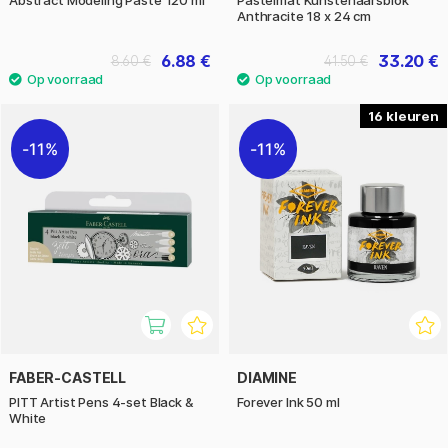
Anthracite 18 x 24 cm
6.88 €
33.20 €
8.60 €
41.50 €
16
11%
11%
FABER-CASTELL
DIAMINE
PITT Artist Pens 4-set Black &
Forever Ink 50 ml
White