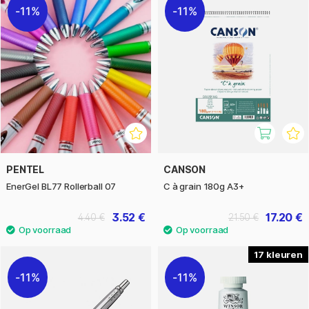
11%
11%
PENTEL
CANSON
EnerGel BL77 Rollerball 07
C à grain 180g A3+
3.52 €
17.20 €
4.40 €
21.50 €
17
11%
11%