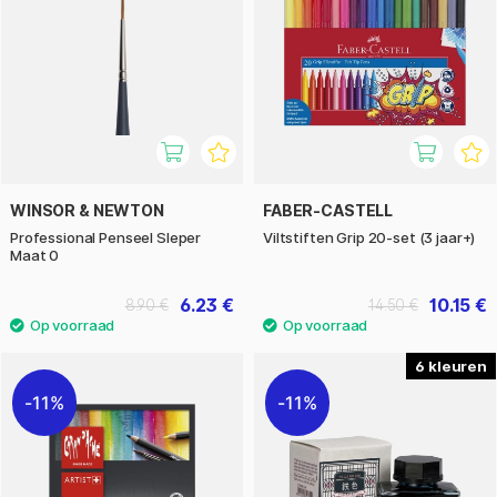
WINSOR & NEWTON
FABER-CASTELL
Professional Penseel Sleper
Viltstiften Grip 20-set (3 jaar+)
Maat 0
6.23 €
10.15 €
8.90 €
14.50 €
6
11%
11%