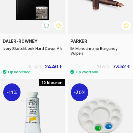
DALER-ROWNEY
PARKER
Ivory Sketchbook Hard Cover A4
IM Monochrome Burgundy
Vulpen
24.40 €
73.52 €
30.50 €
91.90 €
12
11%
30%