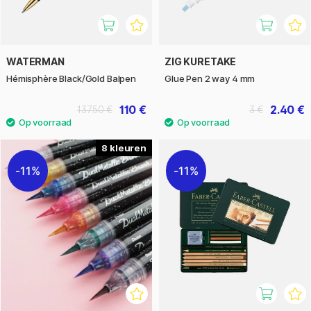
WATERMAN
ZIG KURETAKE
Hémisphère Black/Gold Balpen
Glue Pen 2 way 4 mm
110 €
2.40 €
137.50 €
3 €
8
11%
11%