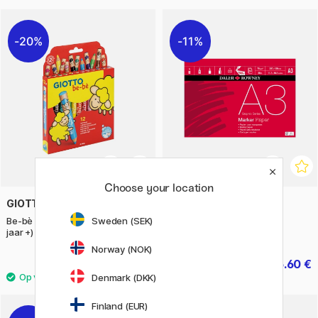
20%
11%
Choose your location
GIOTTO
DALER-ROWNEY
Sweden (SEK)
Be-bè Kleurpotloden 12-set (2
Marker Paper A3
jaar +)
Norway (NOK)
15.92 €
15.60 €
19.90 €
19.50 €
Denmark (DKK)
Finland (EUR)