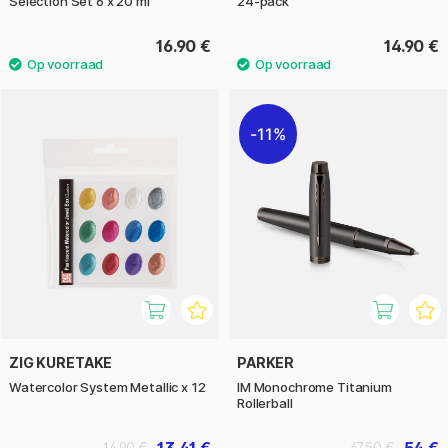
Selection Set 6 x 20 ml
24-pack
16.90 €
14.90 €
11%
ZIG KURETAKE
PARKER
Watercolor System Metallic x 12
IM Monochrome Titanium
Rollerball