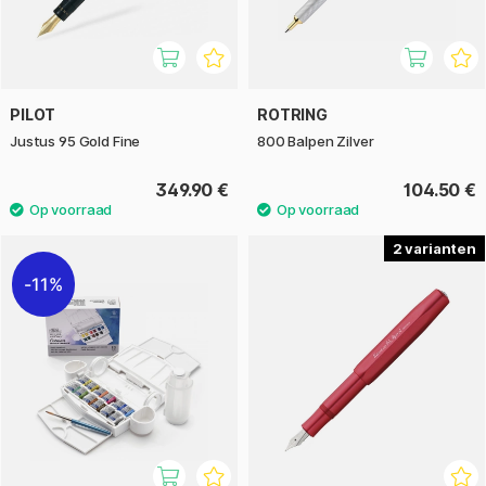
PILOT
ROTRING
Justus 95 Gold Fine
800 Balpen Zilver
349.90 €
104.50 €
2
11%