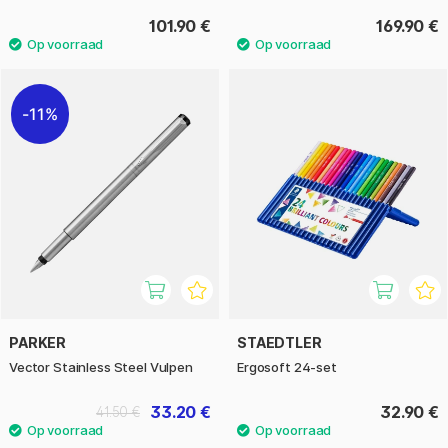
101.90 €
169.90 €
11%
PARKER
STAEDTLER
Vector Stainless Steel Vulpen
Ergosoft 24-set
33.20 €
32.90 €
41.50 €