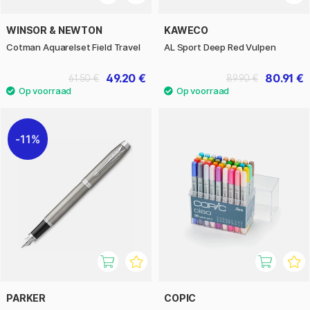
WINSOR & NEWTON
KAWECO
Cotman Aquarelset Field Travel
AL Sport Deep Red Vulpen
49.20 €
80.91 €
61.50 €
89.90 €
11%
PARKER
COPIC