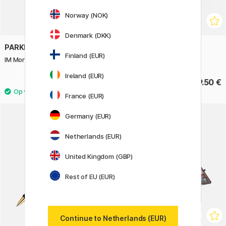
Norway (NOK)
Denmark (DKK)
PARKER
PARKER
Finland (EUR)
IM Monochrome Titanium Vulpen
51 Black Balpen
Ireland (EUR)
73.52 €
109.50 €
91.90 €
France (EUR)
Germany (EUR)
Netherlands (EUR)
United Kingdom (GBP)
Rest of EU (EUR)
Continue to Netherlands (EUR)