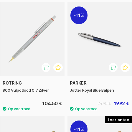
11%
ROTRING
PARKER
800 Vulpotlood 0,7 Zilver
Jotter Royal Blue Balpen
104.50 €
19.92 €
24.90 €
1
11%