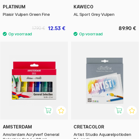
PLATINUM
KAWECO
Plaisir Vulpen Green Fine
AL Sport Grey Vulpen
12.53 €
89.90 €
17.90 €
AMSTERDAM
CRETACOLOR
Amsterdam Acrylverf General
Artist Studio Aquarelpotloden