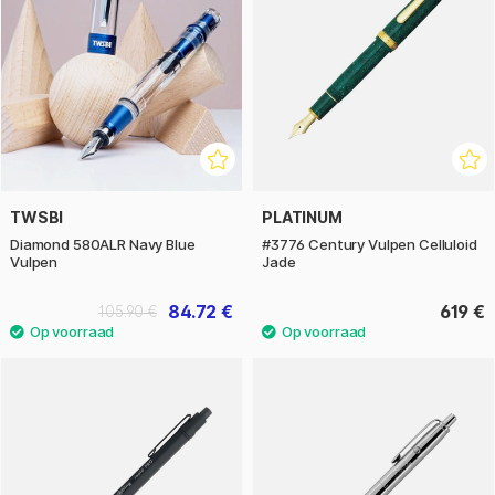
TWSBI
PLATINUM
Diamond 580ALR Navy Blue
#3776 Century Vulpen Celluloid
Vulpen
Jade
84.72 €
619 €
105.90 €