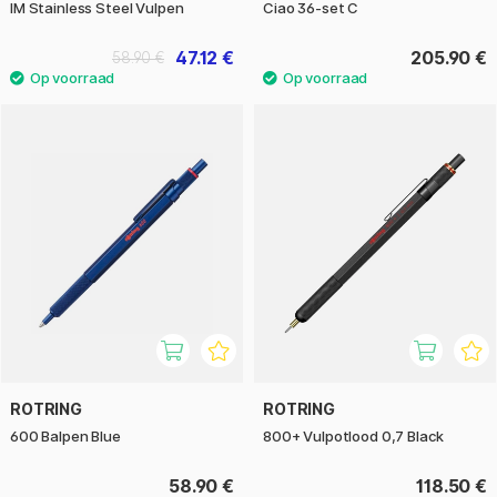
IM Stainless Steel Vulpen
Ciao 36-set C
47.12 €
205.90 €
58.90 €
ROTRING
ROTRING
600 Balpen Blue
800+ Vulpotlood 0,7 Black
58.90 €
118.50 €