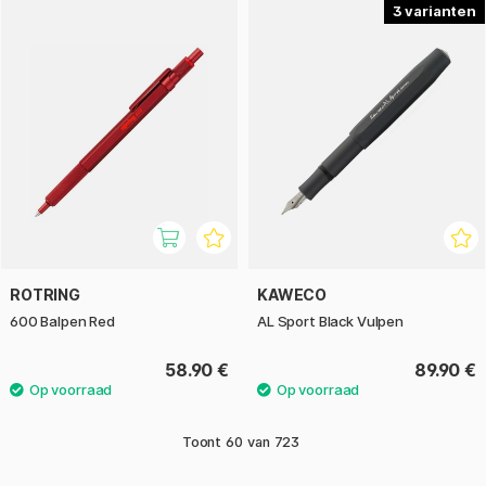
3
ROTRING
KAWECO
600 Balpen Red
AL Sport Black Vulpen
58.90 €
89.90 €
Toont
60
van
723