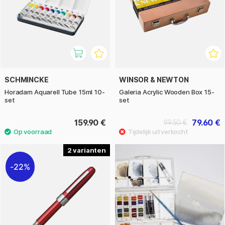
SCHMINCKE
WINSOR & NEWTON
Horadam Aquarell Tube 15ml 10-
Galeria Acrylic Wooden Box 15-
set
set
159.90 €
79.60 €
99.50 €
2
22%