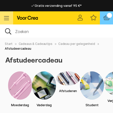
Gratis verzending vanaf 95 €*
Gratis verzending vanaf 95 €*
Levering 2-6 werkdagen
Levering 2-6 werkdagen
Start
Cadeaus & Cadeautips
Cadeau per gelegenheid
Afstudeercadeau
Afstudeercadeau
Afstuderen
Ver
Moederdag
Vaderdag
Student