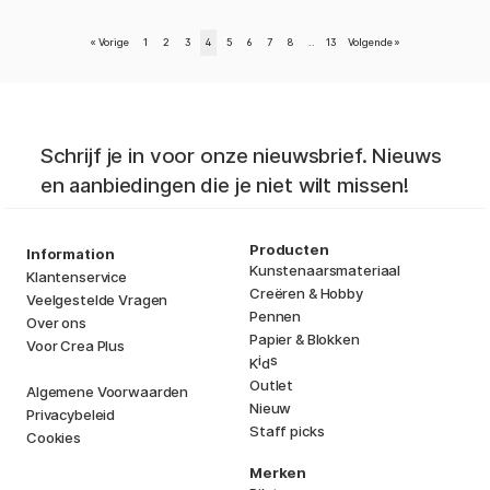
«
Vorige
1
2
3
4
5
6
7
8
..
13
Volgende
»
Schrijf je in voor onze nieuwsbrief. Nieuws
en aanbiedingen die je niet wilt missen!
Producten
Information
Kunstenaarsmateriaal
Klantenservice
Creëren & Hobby
Veelgestelde Vragen
Pennen
Over ons
Papier & Blokken
Voor Crea Plus
i
s
K
d
Outlet
Algemene Voorwaarden
Nieuw
Privacybeleid
Staff picks
Cookies
Merken