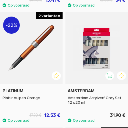
13.41 €
54 €
14.90 €
67.50 €
2
22%
PLATINUM
AMSTERDAM
Plaisir Vulpen Orange
Amsterdam Acrylverf Grey Set
12 x 20 ml
12.53 €
31.90 €
17.90 €