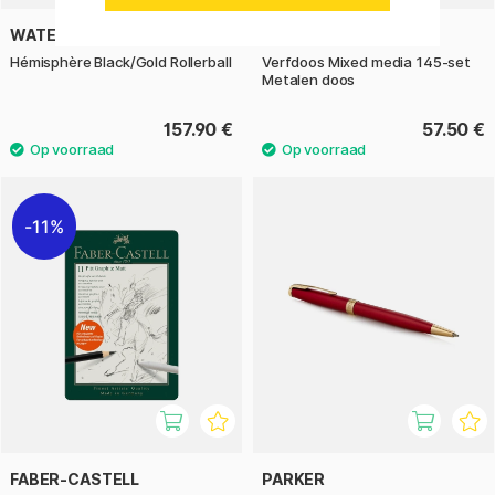
WATERMAN
NASSAU FINE ART
Hémisphère Black/Gold Rollerball
Verfdoos Mixed media 145-set
Metalen doos
157.90 €
57.50 €
11%
FABER-CASTELL
PARKER