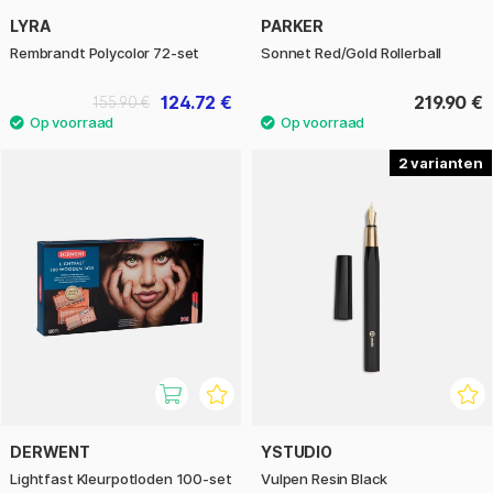
LYRA
PARKER
Rembrandt Polycolor 72-set
Sonnet Red/Gold Rollerball
124.72 €
219.90 €
155.90 €
2
DERWENT
YSTUDIO
Lightfast Kleurpotloden 100-set
Vulpen Resin Black