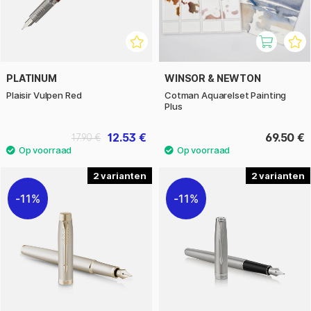
PLATINUM
WINSOR & NEWTON
Plaisir Vulpen Red
Cotman Aquarelset Painting
Plus
12.53 €
69.50 €
17.90 €
2
2
11%
11%