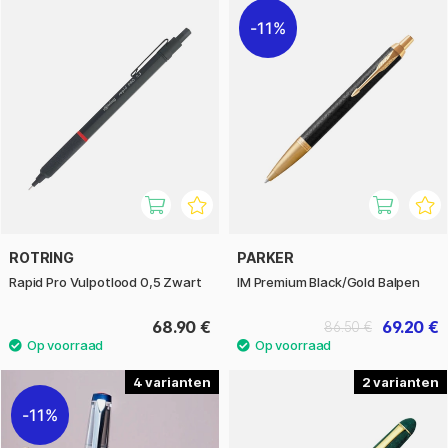
11%
ROTRING
PARKER
Rapid Pro Vulpotlood 0,5 Zwart
IM Premium Black/Gold Balpen
68.90 €
69.20 €
86.50 €
4
2
11%