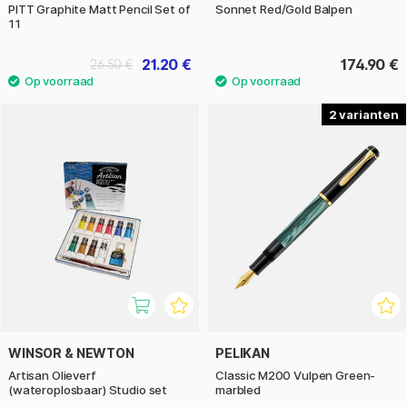
PITT Graphite Matt Pencil Set of
Sonnet Red/Gold Balpen
11
21.20 €
174.90 €
26.50 €
2
WINSOR & NEWTON
PELIKAN
Artisan Olieverf
Classic M200 Vulpen Green-
(wateroplosbaar) Studio set
marbled