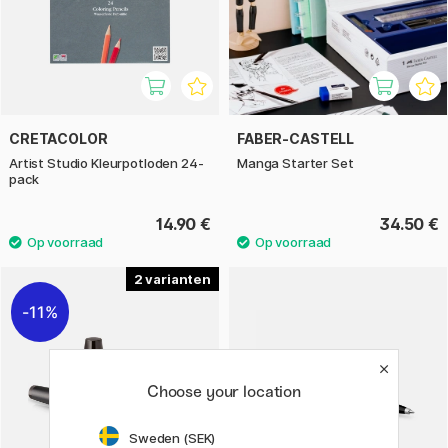
CRETACOLOR
FABER-CASTELL
Artist Studio Kleurpotloden 24-
Manga Starter Set
pack
14.90 €
34.50 €
2
11%
Choose your location
Sweden (SEK)