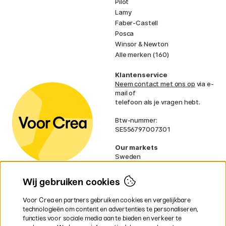
Pilot
Lamy
Faber-Castell
Posca
Winsor & Newton
Alle merken (160)
Klantenservice
Neem contact met ons op
via e-
mail of
telefoon als je vragen hebt.
Btw-nummer:
SE556797007301
Our markets
Sweden
Norway
Denmark
Wij gebruiken cookies
Finland
France
Voor Crea en partners gebruiken cookies en vergelijkbare
Ireland
technologieën om content en advertenties te personaliseren,
Germany
functies voor sociale media aan te bieden en verkeer te
UK