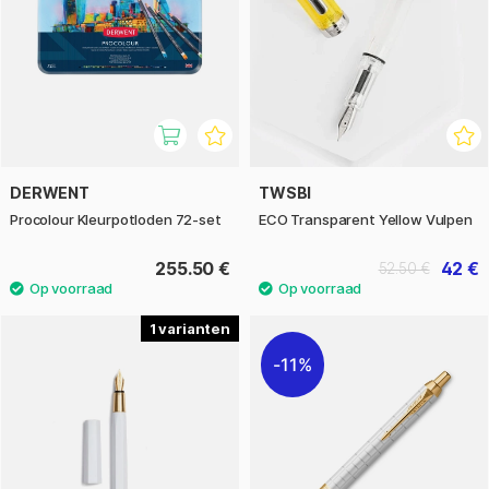
DERWENT
TWSBI
Procolour Kleurpotloden 72-set
ECO Transparent Yellow Vulpen
255.50 €
42 €
52.50 €
1
11%