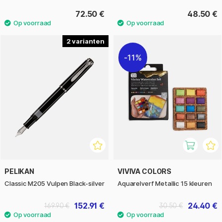
72.50 €
48.50 €
2
11%
PELIKAN
VIVIVA COLORS
Classic M205 Vulpen Black-silver
Aquarelverf Metallic 15 kleuren
152.91 €
24.40 €
169.90 €
30.50 €