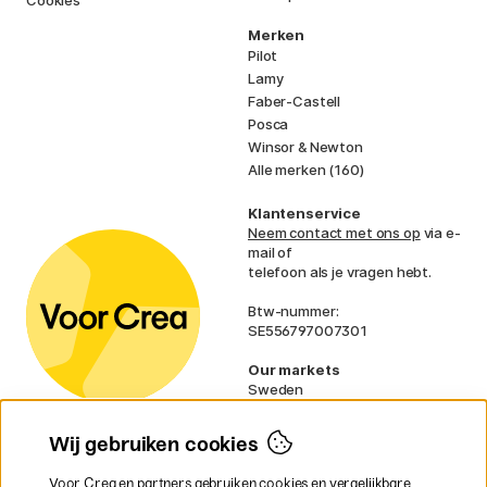
Cookies
Merken
Pilot
Lamy
Faber-Castell
Posca
Winsor & Newton
Alle merken (160)
Klantenservice
Neem contact met ons op
via e-
mail of
telefoon als je vragen hebt.
Btw-nummer:
SE556797007301
Our markets
Sweden
Norway
Denmark
Wij gebruiken cookies
Finland
France
Voor Crea en partners gebruiken cookies en vergelijkbare