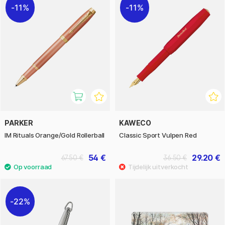
11%
11%
PARKER
KAWECO
IM Rituals Orange/Gold Rollerball
Classic Sport Vulpen Red
54 €
29.20 €
67.50 €
36.50 €
22%