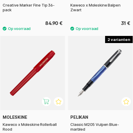
Creative Marker Fine Tip 36-
Kaweco x Moleskine Balpen
pack
Zwart
84.90 €
31 €
2
MOLESKINE
PELIKAN
Kaweco x Moleskine Rollerball
Classic M205 Vulpen Blue-
Rood
marbled