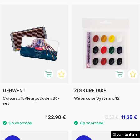
DERWENT
ZIG KURETAKE
Coloursoft Kleurpotloden 36-
Watercolor System x 12
set
122.90 €
11.25 €
12.50 €
2