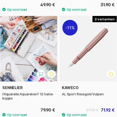
49.90 €
31.90 €
2
11%
SENNELIER
KAWECO
l'Aquarelle Aquarelverf 12 halve
AL Sport Rosegold Vulpen
kopjes
79.90 €
71.92 €
89.90 €