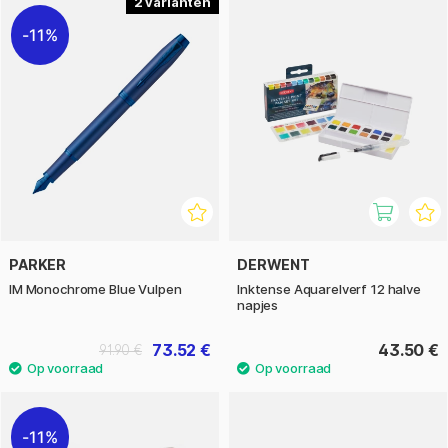
2
11%
PARKER
DERWENT
IM Monochrome Blue Vulpen
Inktense Aquarelverf 12 halve
napjes
73.52 €
43.50 €
91.90 €
11%