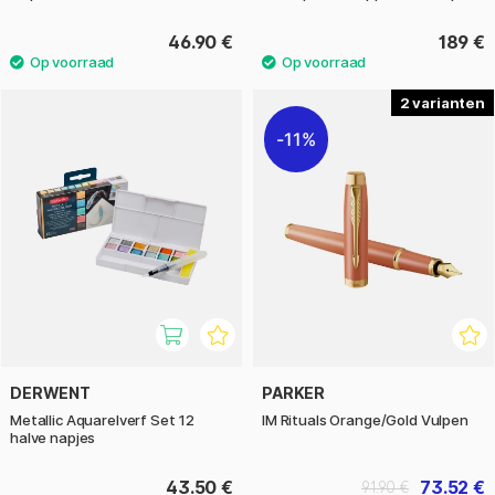
46.90 €
189 €
2
11%
DERWENT
PARKER
Metallic Aquarelverf Set 12
IM Rituals Orange/Gold Vulpen
halve napjes
43.50 €
73.52 €
91.90 €