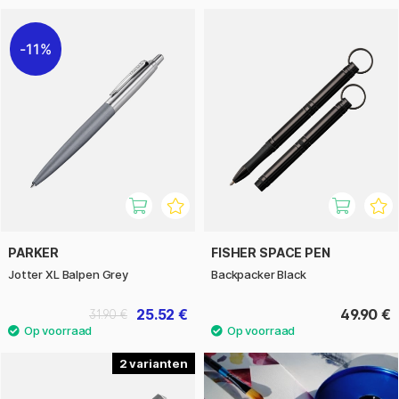
11%
PARKER
FISHER SPACE PEN
Jotter XL Balpen Grey
Backpacker Black
25.52 €
49.90 €
31.90 €
2