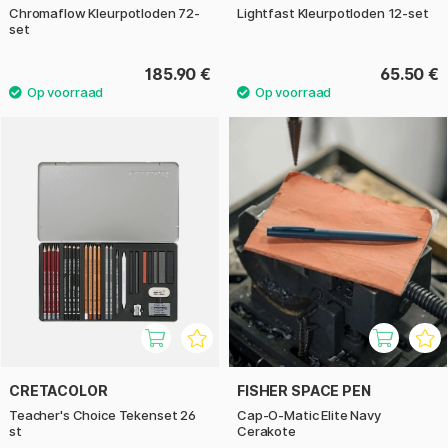
Chromaflow Kleurpotloden 72-
Lightfast Kleurpotloden 12-set
set
185.90 €
65.50 €
CRETACOLOR
FISHER SPACE PEN
Teacher's Choice Tekenset 26
Cap-O-Matic Elite Navy
st
Cerakote