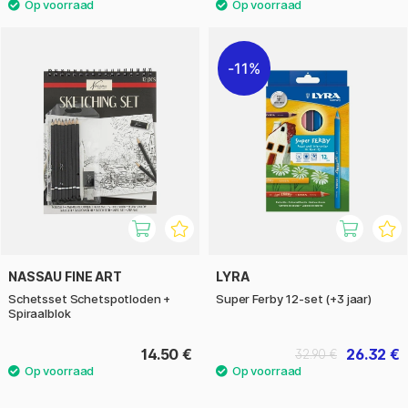
11%
NASSAU FINE ART
LYRA
Schetsset Schetspotloden +
Super Ferby 12-set (+3 jaar)
Spiraalblok
14.50 €
26.32 €
32.90 €