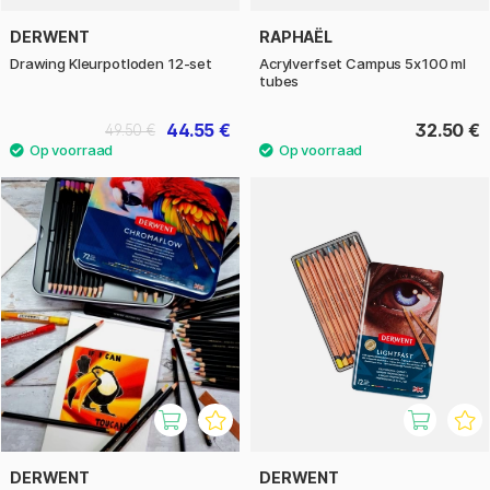
DERWENT
RAPHAËL
Drawing Kleurpotloden 12-set
Acrylverfset Campus 5x100 ml
tubes
44.55 €
32.50 €
49.50 €
DERWENT
DERWENT