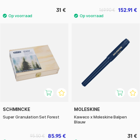
31 €
152.91 €
169.90 €
SCHMINCKE
MOLESKINE
Super Granulation Set Forest
Kaweco x Moleskine Balpen
Blauw
85.95 €
31 €
95.50 €