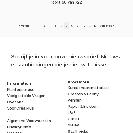
Toont
60
van
722
«
Vorige
1
..
3
4
5
6
7
8
9
10
..
13
Volgende
»
Schrijf je in voor onze nieuwsbrief. Nieuws
en aanbiedingen die je niet wilt missen!
Producten
Information
Kunstenaarsmateriaal
Klantenservice
Creëren & Hobby
Veelgestelde Vragen
Pennen
Over ons
Papier & Blokken
Voor Crea Plus
i
s
K
d
Outlet
Algemene Voorwaarden
Nieuw
Privacybeleid
Staff picks