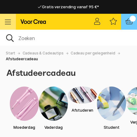
Gratis verzending vanaf 95 €*
Gratis verzending vanaf 95 €*
Levering 2-6 werkdagen
Levering 2-6 werkdagen
Start
Cadeaus & Cadeautips
Cadeau per gelegenheid
Afstudeercadeau
Afstudeercadeau
Afstuderen
Ver
Moederdag
Vaderdag
Student