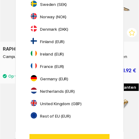
Sweden (SEK)
Norway (NOK)
Denmark (DKK)
Finland (EUR)
RAPHAËL
PARKER
Ireland (EUR)
Campus Watercolor Travel Box
Sonnet Mistral Silver Balpen
France (EUR)
18.81 €
391.92 €
20.90 €
489.90 €
Germany (EUR)
2
1
Netherlands (EUR)
11%
United Kingdom (GBP)
Rest of EU (EUR)