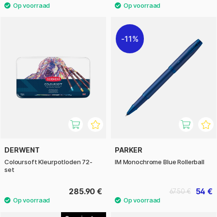
11%
DERWENT
PARKER
Coloursoft Kleurpotloden 72-
IM Monochrome Blue Rollerball
set
285.90 €
54 €
67.50 €