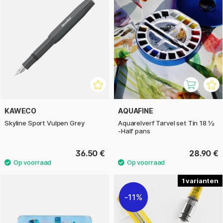
KAWECO
AQUAFINE
Skyline Sport Vulpen Grey
Aquarelverf Tarvel set Tin 18 ½
-Half pans
36.50 €
28.90 €
1
11%