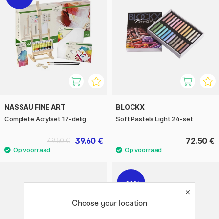
NASSAU FINE ART
BLOCKX
Complete Acrylset 17-delig
Soft Pastels Light 24-set
39.60 €
72.50 €
49.50 €
11%
Choose your location