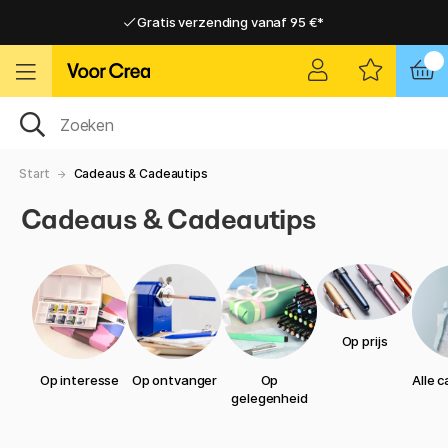
Gratis verzending vanaf 95 €*
Gratis verzending vanaf 95 €*
Levering 2-6 werkdagen
Levering 2-6 werkdagen
Start
Cadeaus & Cadeautips
Cadeaus & Cadeautips
Op prijs
Op interesse
Op ontvanger
Op
Alle 
gelegenheid