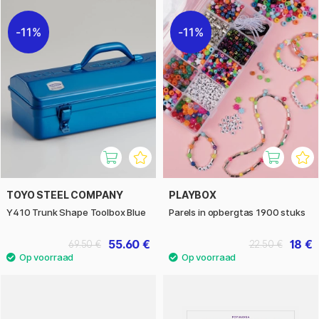
11%
11%
TOYO STEEL COMPANY
PLAYBOX
Y410 Trunk Shape Toolbox Blue
Parels in opbergtas 1900 stuks
55.60 €
18 €
69.50 €
22.50 €