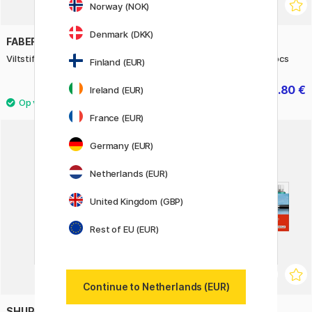
Norway (NOK)
Denmark (DKK)
FABER-CASTELL
STABILO
Viltstiften 24-set (3 jaar+)
Trio Scribbi Viltstiften 14 pcs
Finland (EUR)
6.86 €
30.80 €
Ireland (EUR)
9.80 €
38.50 €
France (EUR)
Germany (EUR)
Netherlands (EUR)
United Kingdom (GBP)
Rest of EU (EUR)
Continue to Netherlands (EUR)
SHUPATTO
CARAN D'ACHE