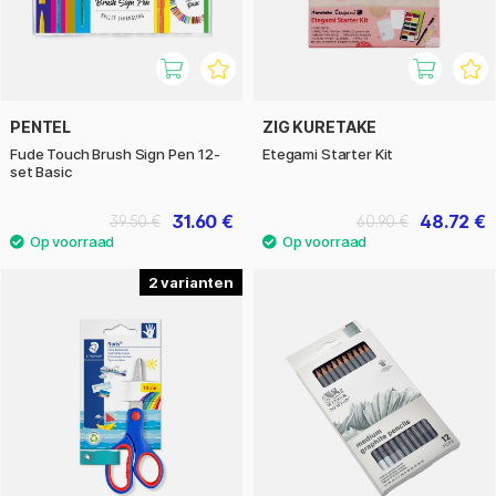
PENTEL
ZIG KURETAKE
Fude Touch Brush Sign Pen 12-
Etegami Starter Kit
set Basic
31.60 €
48.72 €
39.50 €
60.90 €
2