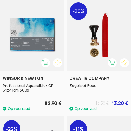
20%
WINSOR & NEWTON
CREATIV COMPANY
Professional Aquarelblok CP
Zegel set Rood
31x41cm 300g
82.90 €
13.20 €
16.50 €
22%
11%