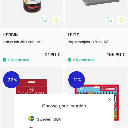
HERBIN
LEITZ
Indian ink 250 ml Black
Papiersnijder Office A3
21.90 €
155.90 €
22%
11%
Choose your location
Sweden (SEK)