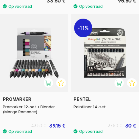
33.50 €
95.50 €
11%
PROMARKER
PENTEL
Promarker 12-set + Blender
Pointliner 14-set
(Manga Romance)
39.15 €
30 €
43.50 €
37.50 €