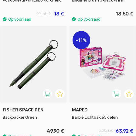
18 €
18.50 €
22.50 €
11%
FISHER SPACE PEN
MAPED
Backpacker Green
Barbie Lichtbak 65 delen
49.90 €
63.92 €
79.90 €