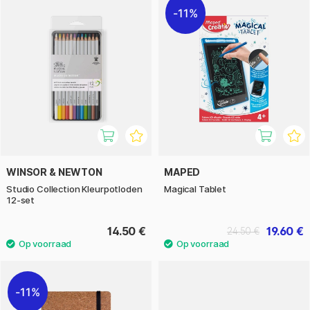
11%
WINSOR & NEWTON
MAPED
Studio Collection Kleurpotloden
Magical Tablet
12-set
14.50 €
19.60 €
24.50 €
11%