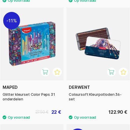
11%
MAPED
DERWENT
Glitter kleurset Color Peps 31
Coloursoft Kleurpotloden 36-
onderdelen
set
22 €
122.90 €
27.50 €