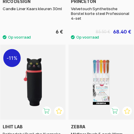
RICO DESIGN
PRINCETON
Candle Liner Kaars kleuren 30ml
Velvetouch Synthetische
Borstel korte steel Professional
4-set
6 €
68.40 €
85.50 €
11%
LIHIT LAB
ZEBRA
Potloodetui PuniLabo Kuroneko
Mildliner Brush 5-pack Warm