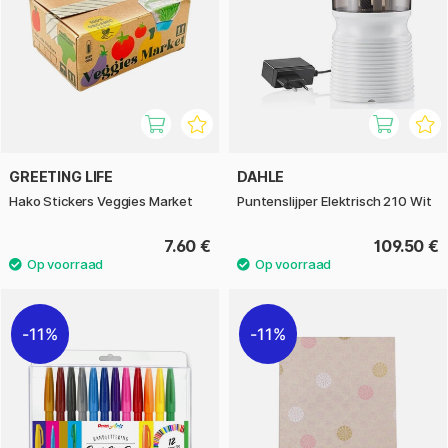
GREETING LIFE
DAHLE
Hako Stickers Veggies Market
Puntenslijper Elektrisch 210 Wit
7.60 €
109.50 €
11%
11%