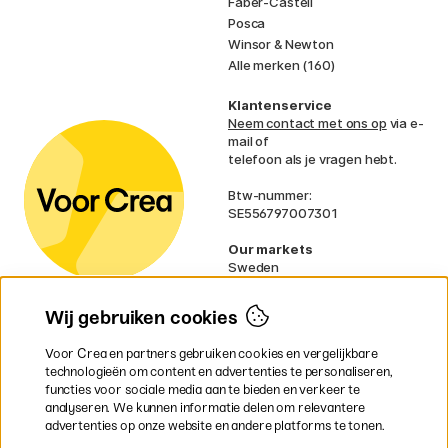
Faber-Castell
Posca
Winsor & Newton
Alle merken (160)
Klantenservice
Neem contact met ons op
via e-
mail of
telefoon als je vragen hebt.
Btw-nummer:
SE556797007301
Our markets
Sweden
Norway
Denmark
Wij gebruiken cookies
Finland
France
Voor Crea en partners gebruiken cookies en vergelijkbare
Ireland
technologieën om content en advertenties te personaliseren,
Germany
functies voor sociale media aan te bieden en verkeer te
UK
analyseren. We kunnen informatie delen om relevantere
EU
advertenties op onze website en andere platforms te tonen.