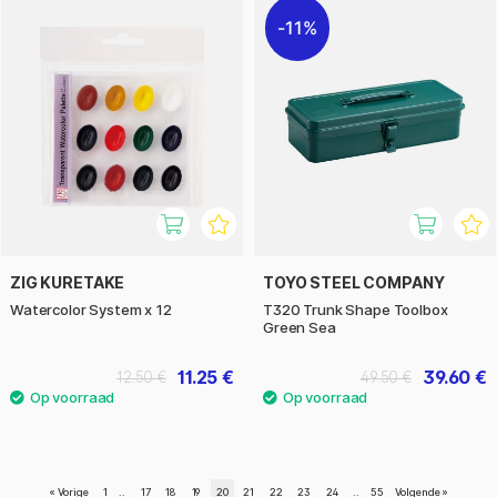
11%
ZIG KURETAKE
TOYO STEEL COMPANY
Watercolor System x 12
T320 Trunk Shape Toolbox
Green Sea
11.25 €
39.60 €
12.50 €
49.50 €
«
Vorige
1
..
17
18
19
20
21
22
23
24
..
55
Volgende
»