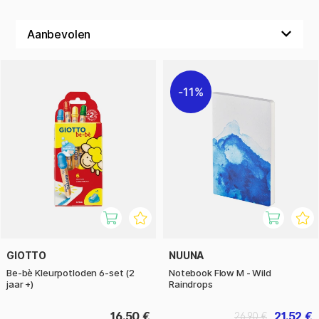
11%
GIOTTO
NUUNA
Be-bè Kleurpotloden 6-set (2
Notebook Flow M - Wild
jaar +)
Raindrops
16.50 €
21.52 €
26.90 €