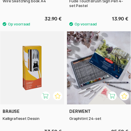
Wire Sketching book A4
Fude Touch Brush Sign Pen 4-
set Pastel
32.90 €
13.90 €
BRAUSE
DERWENT
Kalligrafieset Dessin
Graphitint 24-set