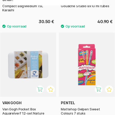
Compact Bag Medium 15L
Gouache Studio 8x10 ml tubes
Karashi
30.50 €
40.90 €
VAN GOGH
PENTEL
Van Gogh Pocket Box
Mattehop Gelpen Sweet
Aquarelverf 12-set Nature
Colours 7 stuks