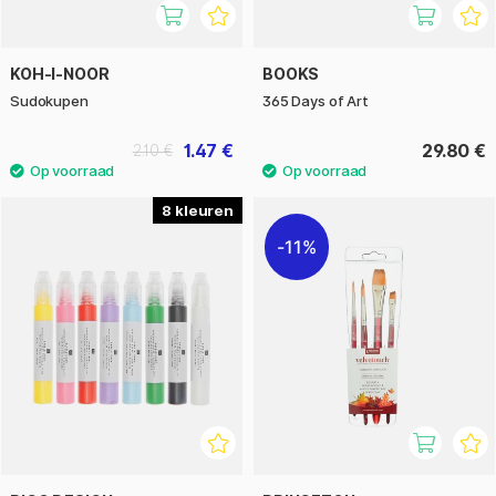
KOH-I-NOOR
BOOKS
Sudokupen
365 Days of Art
1.47 €
29.80 €
2.10 €
8
11%