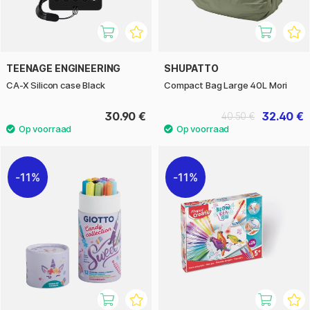
TEENAGE ENGINEERING
SHUPATTO
CA-X Silicon case Black
Compact Bag Large 40L Mori
30.90 €
32.40 €
40.50 €
11%
11%