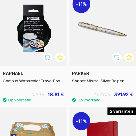
11%
RAPHAËL
PARKER
Campus Watercolor Travel Box
Sonnet Mistral Silver Balpen
18.81 €
391.92 €
20.90 €
489.90 €
2
11%