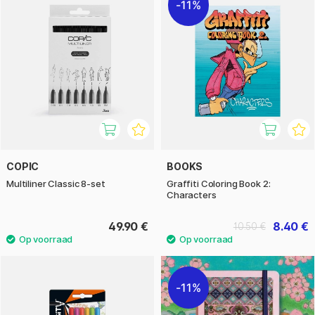
11%
COPIC
BOOKS
Multiliner Classic 8-set
Graffiti Coloring Book 2:
Characters
49.90 €
8.40 €
10.50 €
11%