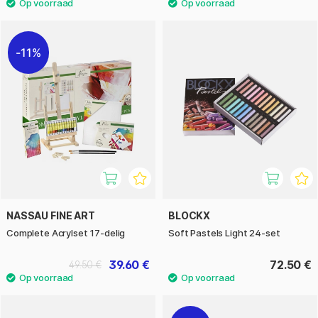
11%
NASSAU FINE ART
BLOCKX
Complete Acrylset 17-delig
Soft Pastels Light 24-set
39.60 €
72.50 €
49.50 €