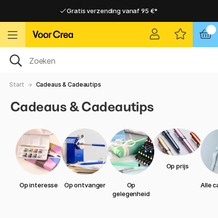
Gratis verzending vanaf 95 €*
Gratis verzending vanaf 95 €*
Levering 2-6 werkdagen
Levering 2-6 werkdagen
Start
Cadeaus & Cadeautips
Cadeaus & Cadeautips
Op prijs
Op interesse
Op ontvanger
Op
Alle 
gelegenheid