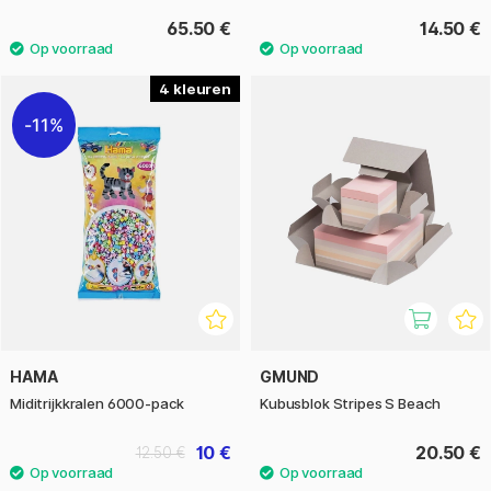
65.50 €
14.50 €
4
11%
HAMA
GMUND
Miditrijkkralen 6000-pack
Kubusblok Stripes S Beach
10 €
20.50 €
12.50 €