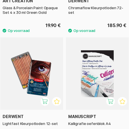
ART CREATION
DERWENT
Glass & Porcelain Paint Opaque
Chromaflow Kleurpotloden 72-
Set 4 x 30 ml Green Gold
set
19.90 €
185.90 €
DERWENT
MANUSCRIPT
Lightfast Kleurpotloden 12-set
Kalligrafie oefenblok A4