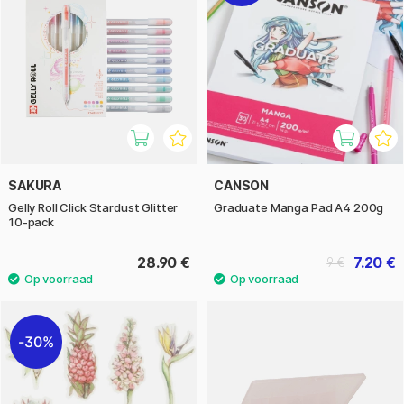
SAKURA
CANSON
Gelly Roll Click Stardust Glitter
Graduate Manga Pad A4 200g
10-pack
28.90 €
7.20 €
9 €
30%