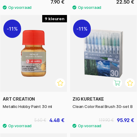
7.90 €
22.50 €
9
11%
11%
ART CREATION
ZIG KURETAKE
Metallic Hobby Paint 30 ml
Clean Color Real Brush 30-set B
4.48 €
95.92 €
5.60 €
119.90 €