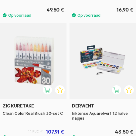
49.50 €
16.90 €
ZIG KURETAKE
DERWENT
Clean Color Real Brush 30-set C
Inktense Aquarelverf 12 halve
napjes
107.91 €
43.50 €
119.90 €