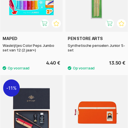
MAPED
PEN STORE ARTS
Waskrijtjes Color Peps Jumbo
Synthetische penselen Junior 5-
set van 12 (2 jaar+)
set
4.40 €
13.50 €
11%