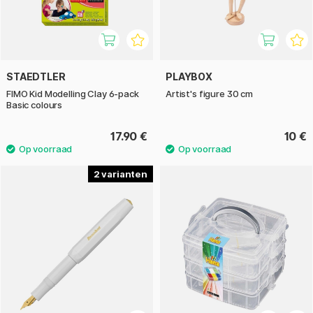
STAEDTLER
PLAYBOX
FIMO Kid Modelling Clay 6-pack
Artist's figure 30 cm
Basic colours
17.90 €
10 €
2