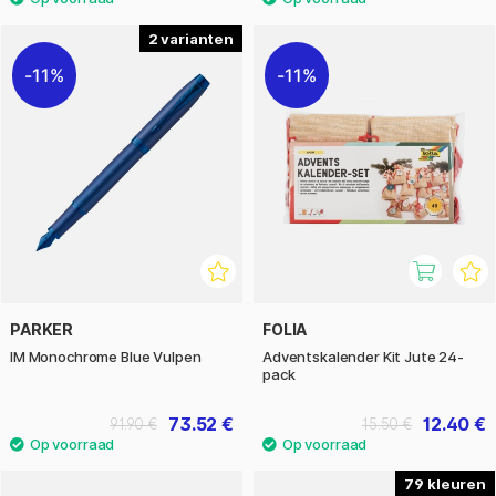
2
11%
11%
PARKER
FOLIA
IM Monochrome Blue Vulpen
Adventskalender Kit Jute 24-
pack
73.52 €
12.40 €
91.90 €
15.50 €
79