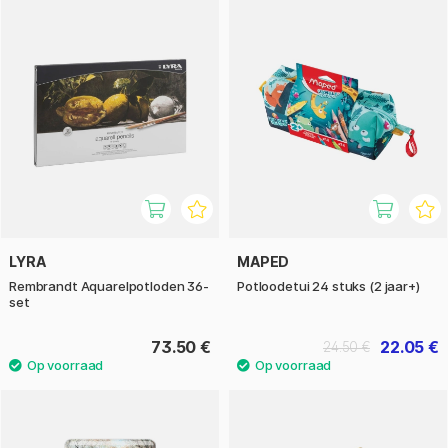
LYRA
MAPED
Rembrandt Aquarelpotloden 36-
Potloodetui 24 stuks (2 jaar+)
set
73.50 €
22.05 €
24.50 €