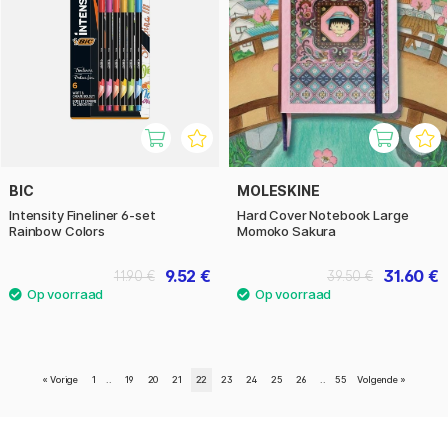
BIC
MOLESKINE
Intensity Fineliner 6-set
Hard Cover Notebook Large
Rainbow Colors
Momoko Sakura
9.52 €
31.60 €
11.90 €
39.50 €
«
Vorige
1
..
19
20
21
22
23
24
25
26
..
55
Volgende
»