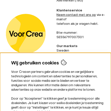
Alle merken (160)
Klantenservice
Neem contact met ons op
via e-
mail of
telefoon als je vragen hebt.
Btw-nummer:
SE556797007301
Our markets
Sweden
Norway
Denmark
Wij gebruiken cookies
Finland
France
Voor Crea en partners gebruiken cookies en vergelijkbare
Ireland
technologieën om content en advertenties te personaliseren,
Germany
functies voor sociale media aan te bieden en verkeer te
UK
analyseren. We kunnen informatie delen om relevantere
EU
advertenties op onze website en andere platforms te tonen.
* Specifieke
verzendvoorwaarden
Door op ”Accepteren” te klikken geef je toestemming voor alle
gelden voor volumineuze producten.
doeleinden. Je kunt kiezen voor welke doeleinden je toestemming
geeft door op ”Instellingen” te klikken, en je kunt je keuze altijd