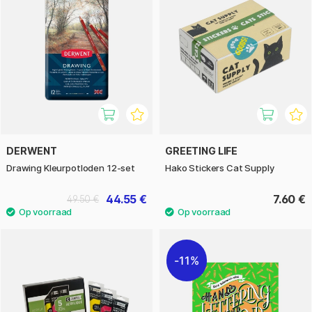
DERWENT
GREETING LIFE
Drawing Kleurpotloden 12-set
Hako Stickers Cat Supply
44.55 €
7.60 €
49.50 €
11%