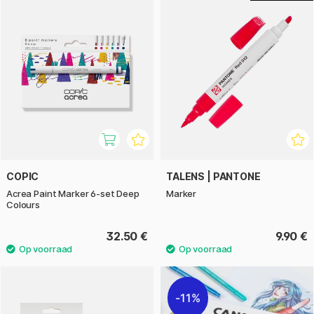
COPIC
TALENS | PANTONE
Acrea Paint Marker 6-set Deep
Marker
Colours
32.50 €
9.90 €
11%