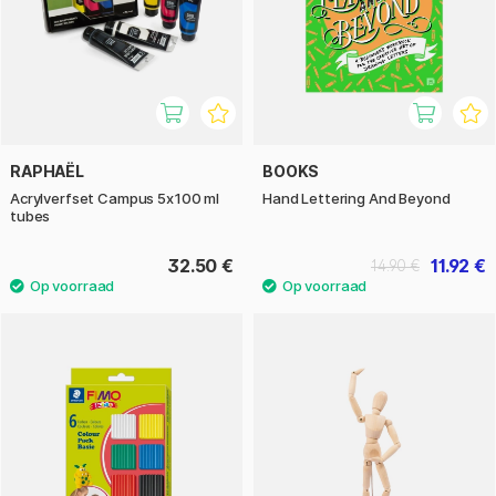
RAPHAËL
BOOKS
Acrylverfset Campus 5x100 ml
Hand Lettering And Beyond
tubes
32.50 €
11.92 €
14.90 €