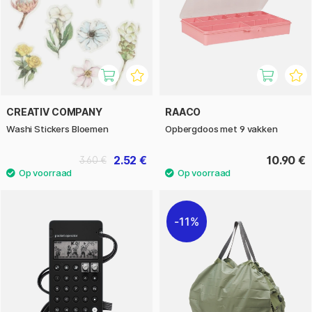
CREATIV COMPANY
RAACO
Washi Stickers Bloemen
Opbergdoos met 9 vakken
2.52 €
10.90 €
3.60 €
11%