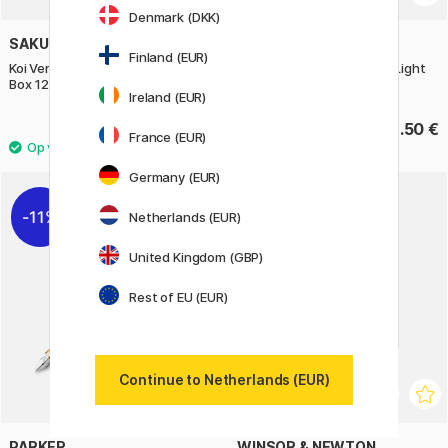
Denmark (DKK)
SAKURA
COPIC
Finland (EUR)
Koi Verfset Water Colors Sketch
Acrea Paint Marker 6-set Light
Box 12 + Penseel
Colours
Ireland (EUR)
29.90 €
32.50 €
France (EUR)
Germany (EUR)
1
11%
Netherlands (EUR)
United Kingdom (GBP)
Rest of EU (EUR)
Continue to Netherlands (EUR)
PARKER
WINSOR & NEWTON