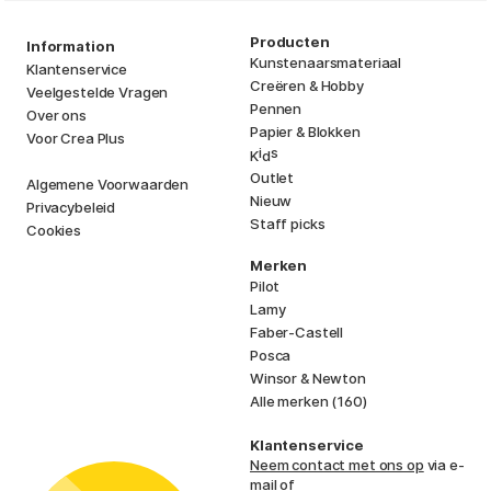
Producten
Information
Kunstenaarsmateriaal
Klantenservice
Creëren & Hobby
Veelgestelde Vragen
Pennen
Over ons
Papier & Blokken
Voor Crea Plus
i
s
K
d
Outlet
Algemene Voorwaarden
Nieuw
Privacybeleid
Staff picks
Cookies
Merken
Pilot
Lamy
Faber-Castell
Posca
Winsor & Newton
Alle merken (160)
Klantenservice
Neem contact met ons op
via e-
mail of