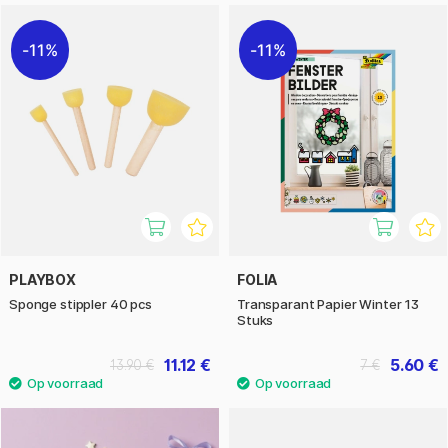
11%
11%
PLAYBOX
FOLIA
Sponge stippler 40 pcs
Transparant Papier Winter 13
Stuks
11.12 €
5.60 €
13.90 €
7 €