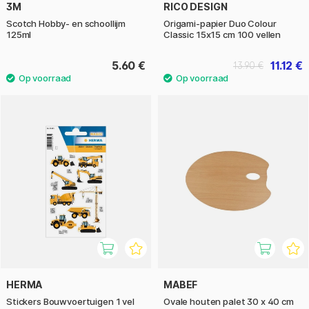
3M
RICO DESIGN
Scotch Hobby- en schoollijm
Origami-papier Duo Colour
125ml
Classic 15x15 cm 100 vellen
5.60 €
11.12 €
13.90 €
HERMA
MABEF
Stickers Bouwvoertuigen 1 vel
Ovale houten palet 30 x 40 cm