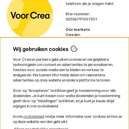
telefoon als je vragen hebt.
Btw-nummer:
SE556797007301
Our markets
Sweden
Norway
Denmark
Wij gebruiken cookies
Finland
France
Voor Crea en partners gebruiken cookies en vergelijkbare
Ireland
technologieën om content en advertenties te personaliseren,
Germany
functies voor sociale media aan te bieden en verkeer te
UK
analyseren. We kunnen informatie delen om relevantere
EU
advertenties op onze website en andere platforms te tonen.
* Specifieke
verzendvoorwaarden
Door op ”Accepteren” te klikken geef je toestemming voor alle
gelden voor volumineuze producten.
doeleinden. Je kunt kiezen voor welke doeleinden je toestemming
geeft door op ”Instellingen” te klikken, en je kunt je keuze altijd
wijzigen in ons cookiebeleid.
Snel en veilig met creditcard of iDEAL
In ons
cookiebeleid
vind je meer informatie over cookies en hoe ze
op deze website worden gebruikt.