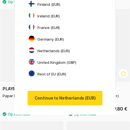
Finland (EUR)
Ireland (EUR)
France (EUR)
Germany (EUR)
Netherlands (EUR)
United Kingdom (GBP)
Rest of EU (EUR)
PLAYBOX
FABER-CASTELL
Paper lemon yellow 25 pcs 180 g
Kinderkrijtjes 4-set (3 jaar+)
Continue to Netherlands (EUR)
4.60 €
9.80 €