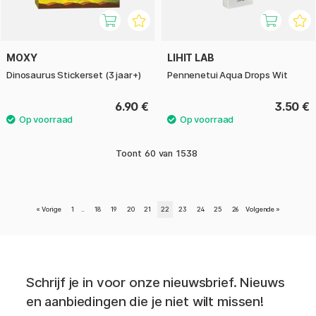
MOXY
LIHIT LAB
Dinosaurus Stickerset (3 jaar+)
Pennenetui Aqua Drops Wit
6.90 €
3.50 €
Toont
60
van
1538
«
Vorige
1
..
18
19
20
21
22
23
24
25
26
Volgende
»
Schrijf je in voor onze nieuwsbrief. Nieuws
en aanbiedingen die je niet wilt missen!