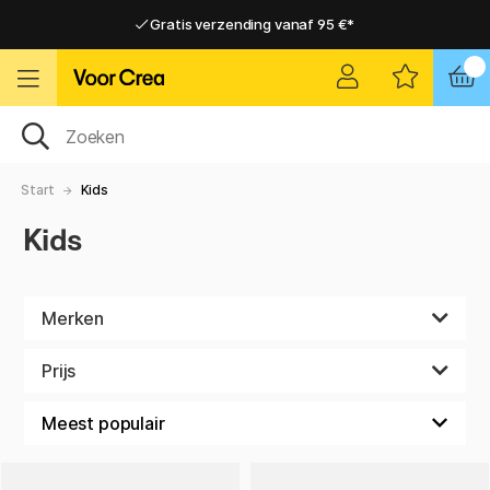
Gratis verzending vanaf 95 €*
Gratis verzending vanaf 95 €*
Levering 2-6 werkdagen
Levering 2-6 werkdagen
Start
Kids
Kids
Merken
Prijs