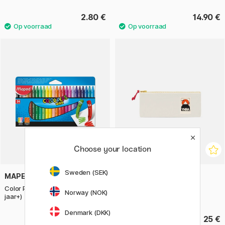
2.80 €
14.90 €
Choose your location
Sweden (SEK)
MAPED
YKRA
Color Peps Waskrijtjes 24-set (3
Pennenetui Wit
Norway (NOK)
jaar+)
Denmark (DKK)
4.40 €
25 €