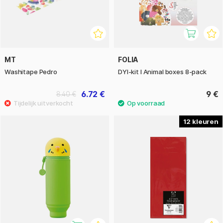
MT
FOLIA
Washitape Pedro
DYI-kit I Animal boxes 8-pack
6.72 €
9 €
8.40 €
12