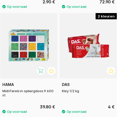
2.90 €
72.90 €
2
HAMA
DAS
Midi Parels in opbergdoos 9 600
Kley 1/2 kg
st
39.80 €
4 €