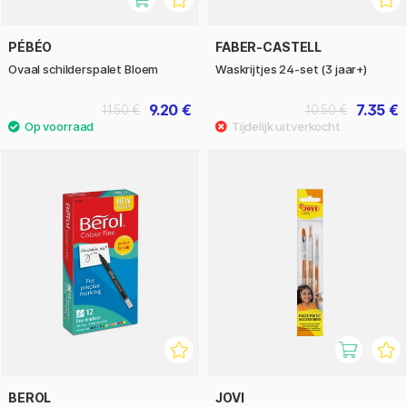
PÉBÉO
FABER-CASTELL
Ovaal schilderspalet Bloem
Waskrijtjes 24-set (3 jaar+)
9.20 €
7.35 €
11.50 €
10.50 €
BEROL
JOVI