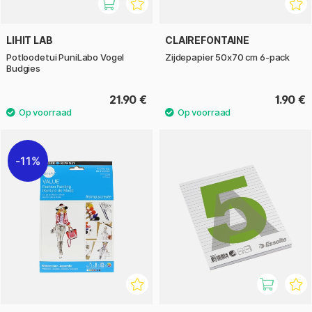
LIHIT LAB
CLAIREFONTAINE
Potloodetui PuniLabo Vogel
Zijdepapier 50x70 cm 6-pack
Budgies
21.90 €
1.90 €
11%