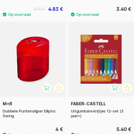
4.83 €
3.40 €
6.90 €
M+R
FABER-CASTELL
Dubbele Puntenslijper Elliptic
Uitgumbare krijtjes 12-set (3
Swing
jaar+)
4 €
5.40 €