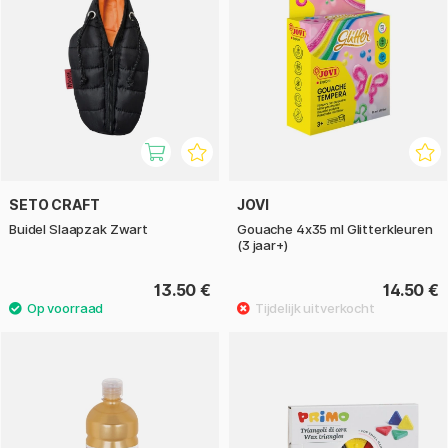
SETO CRAFT
JOVI
Buidel Slaapzak Zwart
Gouache 4x35 ml Glitterkleuren
(3 jaar+)
13.50 €
14.50 €