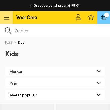
Gratis verzending vanaf 95 €*
Gratis verzending vanaf 95 €*
Levering 2-6 werkdagen
Levering 2-6 werkdagen
Start
Kids
Kids
Merken
Prijs