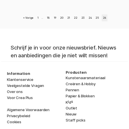
«
Vorige
1
..
18
19
20
21
22
23
24
25
26
Schrijf je in voor onze nieuwsbrief. Nieuws
en aanbiedingen die je niet wilt missen!
Producten
Information
Kunstenaarsmateriaal
Klantenservice
Creëren & Hobby
Veelgestelde Vragen
Pennen
Over ons
Papier & Blokken
Voor Crea Plus
i
s
K
d
Outlet
Algemene Voorwaarden
Nieuw
Privacybeleid
Staff picks
Cookies