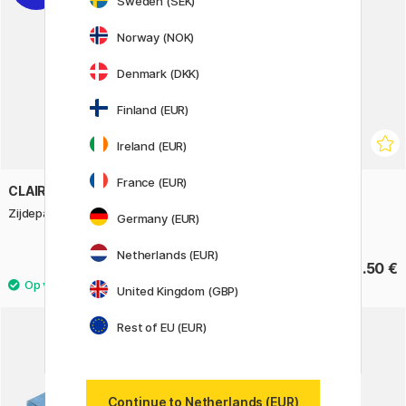
Sweden (SEK)
Norway (NOK)
Denmark (DKK)
Finland (EUR)
Ireland (EUR)
France (EUR)
CLAIREFONTAINE
LIHIT LAB
Zijdepapier 50x70 cm 4-pack
Potloodetui PuniLabo Kat
Germany (EUR)
Mikecat
Netherlands (EUR)
1.52 €
22.50 €
1.90 €
United Kingdom (GBP)
Rest of EU (EUR)
Continue to Netherlands (EUR)