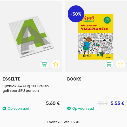
30%
ESSELTE
BOOKS
Lijmblok A4 60g 100 vellen
gelinieerd EU ponsen
5.60 €
5.53 €
7.90 €
Toont
60
van
1538