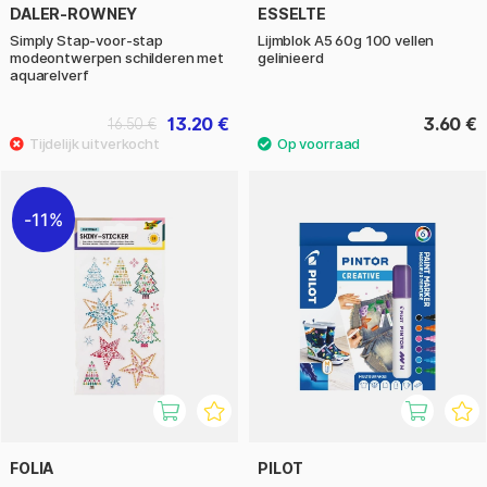
DALER-ROWNEY
ESSELTE
Simply Stap-voor-stap
Lijmblok A5 60g 100 vellen
modeontwerpen schilderen met
gelinieerd
aquarelverf
13.20 €
3.60 €
16.50 €
11%
FOLIA
PILOT