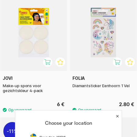
JOVI
FOLIA
Make-up spons voor
Diamantsticker Eenhoorn 1 Vel
gezichtskleur 4-pack
6 €
2.80 €
2
Choose your location
11%