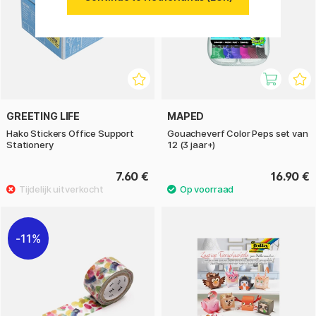
GREETING LIFE
MAPED
Hako Stickers Office Support
Gouacheverf Color Peps set van
Stationery
12 (3 jaar+)
7.60 €
16.90 €
11%