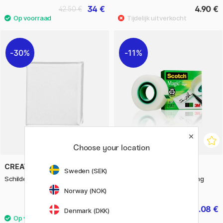
34 €
4.90 €
42.50 €
30%
11%
Choose your location
CREATIV COMPANY
3M
Sweden (SEK)
Schilderdoek Katoen 10x10 cm
Scotch Magic tape navulling
19mm x 33m
Norway (NOK)
1.82 €
6.08 €
2.60 €
7.60 €
Denmark (DKK)