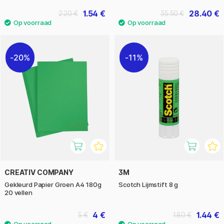
1.54 €
28.40 €
2.20 €
35.50 €
20%
11%
CREATIV COMPANY
3M
Gekleurd Papier Groen A4 180g
Scotch Lijmstift 8 g
20 vellen
4 €
1.44 €
5 €
1.80 €