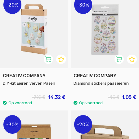
20%
30%
CREATIV COMPANY
CREATIV COMPANY
DIY‑kit Eieren verven Pasen
Diamond stickers paaseieren
14.32 €
1.05 €
17.90 €
1.50 €
30%
20%