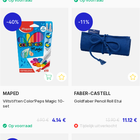
40%
11%
MAPED
FABER-CASTELL
Viltstiften Color’Peps Magic 10-
Goldfaber Pencil Roll Etui
set
4.14 €
11.12 €
6.90 €
13.90 €