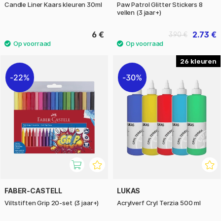
Candle Liner Kaars kleuren 30ml
Paw Patrol Glitter Stickers 8
vellen (3 jaar+)
6 €
2.73 €
3.90 €
26
22%
30%
FABER-CASTELL
LUKAS
Viltstiften Grip 20-set (3 jaar+)
Acrylverf Cryl Terzia 500 ml