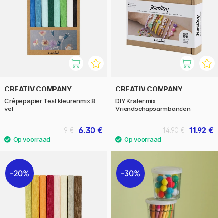
CREATIV COMPANY
CREATIV COMPANY
Crêpepapier Teal kleurenmix 8
DIY Kralenmix
vel
Vriendschapsarmbanden
6.30 €
11.92 €
9 €
14.90 €
20%
30%