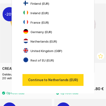
Finland (EUR)
Ireland (EUR)
20%
France (EUR)
Germany (EUR)
Netherlands (EUR)
United Kingdom (GBP)
Rest of EU (EUR)
CREATIV COMPANY
PRIMO
Gekleurd Papier Geel A4 180g
Pure Gypsum emmer 1kg
20 vellen
Continue to Netherlands (EUR)
4 €
5.80 €
5 €