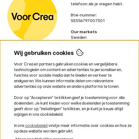
telefoon als je vragen hebt.
Btw-nummer:
SE556797007301
Our markets
Sweden
Norway
Denmark
Wij gebruiken cookies
Finland
France
Voor Crea en partners gebruiken cookies en vergelijkbare
Ireland
technologieën om content en advertenties te personaliseren,
Germany
functies voor sociale media aan te bieden en verkeer te
UK
analyseren. We kunnen informatie delen om relevantere
EU
advertenties op onze website en andere platforms te tonen.
* Specifieke
verzendvoorwaarden
Door op ”Accepteren” te klikken geef je toestemming voor alle
gelden voor volumineuze producten.
doeleinden. Je kunt kiezen voor welke doeleinden je toestemming
geeft door op ”Instellingen” te klikken, en je kunt je keuze altijd
wijzigen in ons cookiebeleid.
Snel en veilig met creditcard of iDEAL
In ons
cookiebeleid
vind je meer informatie over cookies en hoe ze
op deze website worden gebruikt.