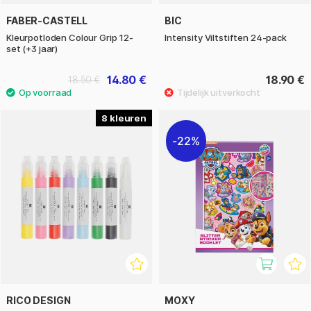
FABER-CASTELL
BIC
Kleurpotloden Colour Grip 12-
Intensity Viltstiften 24-pack
set (+3 jaar)
14.80 €
18.90 €
18.50 €
8
22%
RICO DESIGN
MOXY