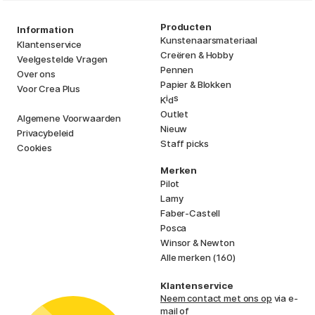
Producten
Information
Kunstenaarsmateriaal
Klantenservice
Creëren & Hobby
Veelgestelde Vragen
Pennen
Over ons
Papier & Blokken
Voor Crea Plus
i
s
K
d
Outlet
Algemene Voorwaarden
Nieuw
Privacybeleid
Staff picks
Cookies
Merken
Pilot
Lamy
Faber-Castell
Posca
Winsor & Newton
Alle merken (160)
Klantenservice
Neem contact met ons op
via e-
mail of