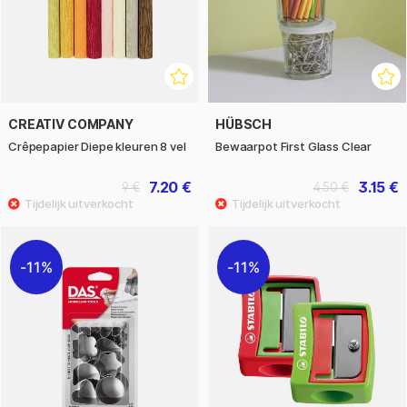
CREATIV COMPANY
HÜBSCH
Crêpepapier Diepe kleuren 8 vel
Bewaarpot First Glass Clear
7.20 €
3.15 €
9 €
4.50 €
11%
11%