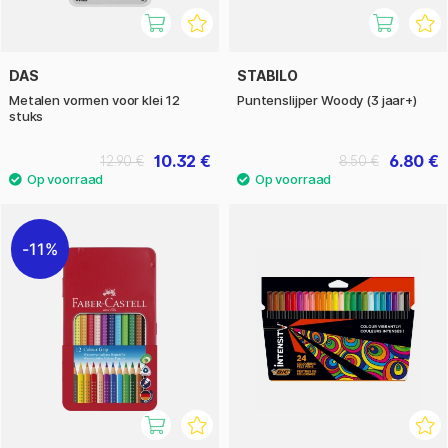
DAS
STABILO
Metalen vormen voor klei 12
Puntenslijper Woody (3 jaar+)
stuks
10.32 €
6.80 €
12.90 €
8.50 €
11%