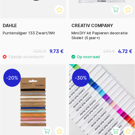
DAHLE
CREATIV COMPANY
Puntenslijper 133 Zwart/Wit
Mini DIY kit Papieren decoratie
Skelet (5 jaar+)
9.73 €
4.72 €
13.90 €
5.90 €
20%
30%