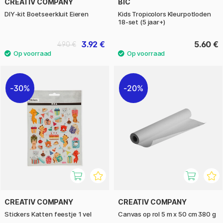
CREATIV COMPANY
BIC
DIY‑kit Boetseerkluit Eieren
Kids Tropicolors Kleurpotloden
18-set (5 jaar+)
3.92 €
5.60 €
4.90 €
30%
20%
CREATIV COMPANY
CREATIV COMPANY
Stickers Katten feestje 1 vel
Canvas op rol 5 m x 50 cm 380 g