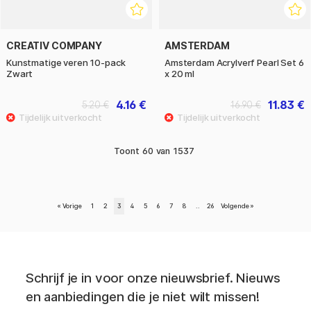
CREATIV COMPANY
AMSTERDAM
Kunstmatige veren 10-pack
Amsterdam Acrylverf Pearl Set 6
Zwart
x 20 ml
4.16 €
11.83 €
5.20 €
16.90 €
Toont
60
van
1537
«
Vorige
1
2
3
4
5
6
7
8
..
26
Volgende
»
Schrijf je in voor onze nieuwsbrief. Nieuws
en aanbiedingen die je niet wilt missen!