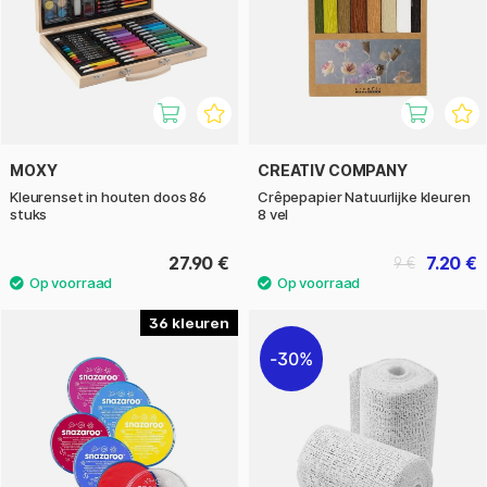
MOXY
CREATIV COMPANY
Kleurenset in houten doos 86
Crêpepapier Natuurlijke kleuren
stuks
8 vel
27.90 €
7.20 €
9 €
36
30%