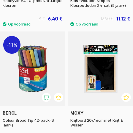
Hobbyvilt A4 10-pack Natuurlijke
Kids Evolution Stripes
kleuren
Kleurpotloden 24-set (5 jaar+)
6.40 €
11.12 €
8 €
13.90 €
11%
BEROL
MOXY
Colour Broad Tip 42-pack (3
Krijtbord 20x16cm met Krijt &
jaar+)
Wisser