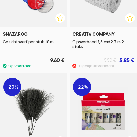
SNAZAROO
CREATIV COMPANY
Gezichtsverf per stuk 18 ml
Gipsverband 7,5 cm/2,7 m 2
stuks
9.60 €
3.85 €
5.50 €
20%
22%