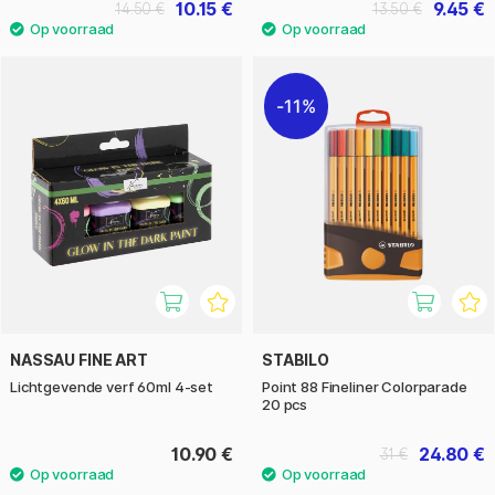
10.15 €
9.45 €
14.50 €
13.50 €
11%
NASSAU FINE ART
STABILO
Lichtgevende verf 60ml 4-set
Point 88 Fineliner Colorparade
20 pcs
10.90 €
24.80 €
31 €