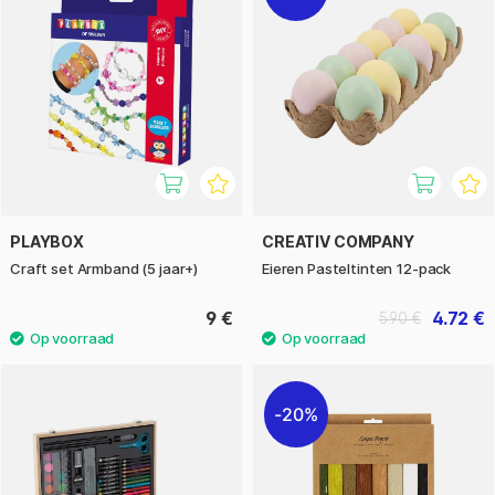
PLAYBOX
CREATIV COMPANY
Craft set Armband (5 jaar+)
Eieren Pasteltinten 12-pack
9 €
4.72 €
5.90 €
20%