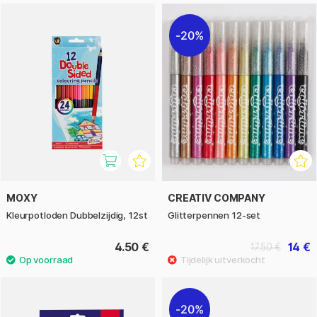
20%
MOXY
CREATIV COMPANY
Kleurpotloden Dubbelzijdig, 12st
Glitterpennen 12-set
4.50 €
14 €
17.50 €
20%