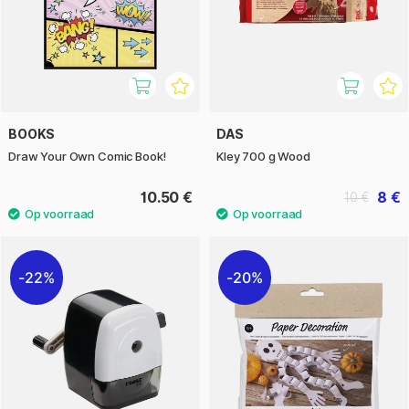
BOOKS
DAS
Draw Your Own Comic Book!
Kley 700 g Wood
10.50 €
8 €
10 €
22%
20%