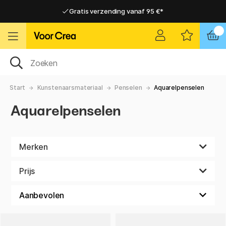
Gratis verzending vanaf 95 €*
Gratis verzending vanaf 95 €*
Levering 2-6 werkdagen
Levering 2-6 werkdagen
Start
Kunstenaarsmateriaal
Penselen
Aquarelpenselen
Aquarelpenselen
Merken
Prijs