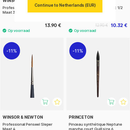
WINSOR & NEWTON
WINSOR & NEWTON
Continue to Netherlands (EUR)
Professional Penseel Sleper
Cotman Penseel 666 Maat 1/2
Maat 3
13.90 €
10.32 €
12.90 €
11%
11%
WINSOR & NEWTON
PRINCETON
Professional Penseel Sleper
Pinceau synthétique Neptune
Maat 4
manche court Quill size 6