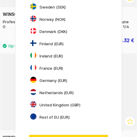
Sweden (SEK)
WINSOR & NEWTON
PRINCETON
Norway (NOK)
Professional Penseel Rond Maat
Pinceau synthétique Neptune
0
manche court Dagger size 1/4
Denmark (DKK)
10.50 €
10.32 €
12.90 €
Finland (EUR)
Ireland (EUR)
11%
France (EUR)
Germany (EUR)
Netherlands (EUR)
United Kingdom (GBP)
Rest of EU (EUR)