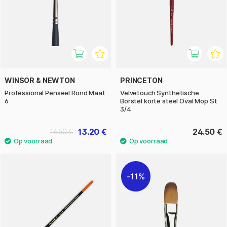
WINSOR & NEWTON
PRINCETON
Professional Penseel Rond Maat
Velvetouch Synthetische
6
Borstel korte steel Oval Mop St
3/4
13.20 €
24.50 €
16.50 €
11%