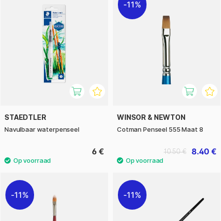
11%
STAEDTLER
WINSOR & NEWTON
Navulbaar waterpenseel
Cotman Penseel 555 Maat 8
6 €
8.40 €
10.50 €
11%
11%