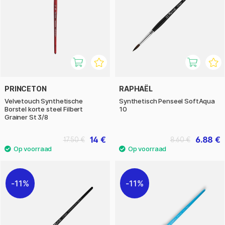
PRINCETON
RAPHAËL
Velvetouch Synthetische
Synthetisch Penseel SoftAqua
Borstel korte steel Filbert
10
Grainer St 3/8
14 €
6.88 €
17.50 €
8.60 €
11%
11%