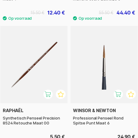
12.40 €
44.40 €
15.50 €
55.50 €
RAPHAËL
WINSOR & NEWTON
Synthetisch Penseel Precision
Professional Penseel Rond
8524 Retouche Maat 00
Spitse Punt Maat 6
5.50 €
24.90 €