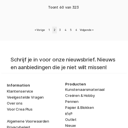
Toont
60
van
323
«
Vorige
1
2
3
4
5
6
Volgende
»
Schrijf je in voor onze nieuwsbrief. Nieuws
en aanbiedingen die je niet wilt missen!
Producten
Information
Kunstenaarsmateriaal
Klantenservice
Creëren & Hobby
Veelgestelde Vragen
Pennen
Over ons
Papier & Blokken
Voor Crea Plus
i
s
K
d
Outlet
Algemene Voorwaarden
Nieuw
Privacybeleid