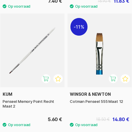
7.40 €
11.83 €
16.90 €
11%
KUM
WINSOR & NEWTON
Penseel Memory Point Recht
Cotman Penseel 555 Maat 12
Maat 2
5.60 €
14.80 €
18.50 €