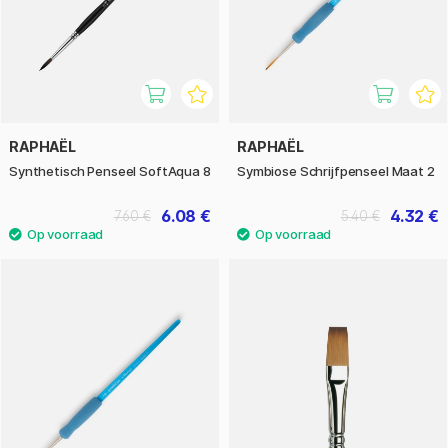
RAPHAËL
RAPHAËL
Synthetisch Penseel SoftAqua 8
Symbiose Schrijfpenseel Maat 2
6.08 €
4.32 €
7.60 €
5.40 €