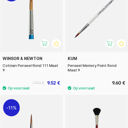
WINSOR & NEWTON
KUM
Cotman Penseel Rond 111 Maat
Penseel Memory Point Rond
9
Maat 9
9.52 €
9.60 €
11.90 €
11%