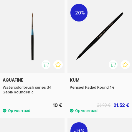
20%
AQUAFINE
KUM
Watercolor brush series 34
Penseel Faded Round 14
Sable Round Nr 3
10 €
21.52 €
26.90 €
11%