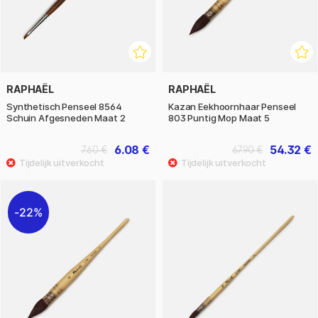
RAPHAËL
RAPHAËL
Synthetisch Penseel 8564
Kazan Eekhoornhaar Penseel
Schuin Afgesneden Maat 2
803 Puntig Mop Maat 5
6.08 €
54.32 €
7.60 €
67.90 €
22%