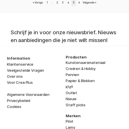
«
Vorige
1
..
2
3
4
5
6
Volgende
»
Schrijf je in voor onze nieuwsbrief. Nieuws
en aanbiedingen die je niet wilt missen!
Producten
Information
Kunstenaarsmateriaal
Klantenservice
Creëren & Hobby
Veelgestelde Vragen
Pennen
Over ons
Papier & Blokken
Voor Crea Plus
i
s
K
d
Outlet
Algemene Voorwaarden
Nieuw
Privacybeleid
Staff picks
Cookies
Merken
Pilot
Lamy