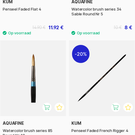
KUM
AQUAFINE
Penseel Faded Flat 4
Watercolor brush series 34
Sable Round Nr 5
11.92 €
8 €
14.90 €
10 €
20%
AQUAFINE
KUM
Watercolor brush series 85
Penseel Faded French Rigger 4