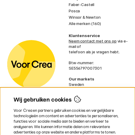
Faber-Castell
Posca
Winsor & Newton
Alle merken (160)
Klantenservice
Neem contact met ons op
via e-
mail of
telefoon als je vragen hebt.
Btw-nummer:
SE556797007301
Our markets
Sweden
Norway
Denmark
Wij gebruiken cookies
Finland
France
Voor Crea en partners gebruiken cookies en vergelijkbare
Ireland
technologieën om content en advertenties te personaliseren,
Germany
functies voor sociale media aan te bieden en verkeer te
UK
analyseren. We kunnen informatie delen om relevantere
EU
advertenties op onze website en andere platforms te tonen.