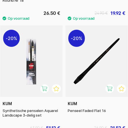
Round Nr 18
26.50 €
19.92 €
24.90 €
20%
20%
KUM
KUM
Synthetische penselen Aquarel
Penseel Faded Flat 16
Landscape 3-delig set