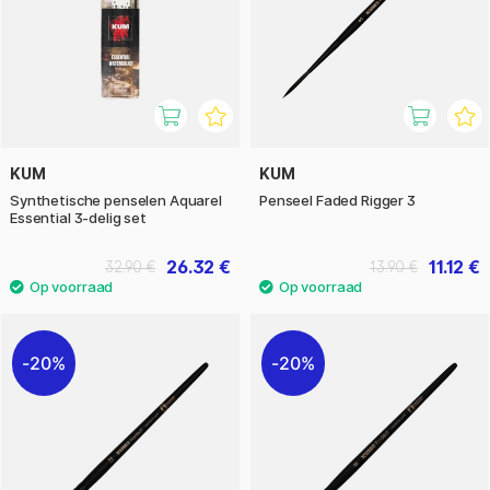
KUM
KUM
Synthetische penselen Aquarel
Penseel Faded Rigger 3
Essential 3-delig set
26.32 €
11.12 €
32.90 €
13.90 €
20%
20%