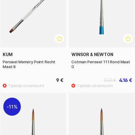
KUM
WINSOR & NEWTON
Penseel Memory Point Recht
Cotman Penseel 111 Rond Maat
Maat 8
0
9 €
4.16 €
5.20 €
11%