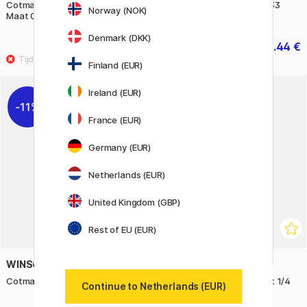
Cotman Penseel Sleper 333
Cotman Penseel Sleper 333
Norway (NOK)
Maat 0
Maat 2
Denmark (DKK)
4.64 €
5.44 €
5.80 €
6.80 €
Finland (EUR)
Ireland (EUR)
11%
11%
France (EUR)
Germany (EUR)
Netherlands (EUR)
United Kingdom (GBP)
Rest of EU (EUR)
WINSOR & NEWTON
WINSOR & NEWTON
Cotman Penseel 666 Maat 1/8
Cotman Penseel 666 Maat 1/4
Continue to Netherlands (EUR)