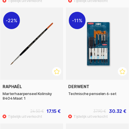
22%
11%
RAPHAËL
DERWENT
Marterhaarpenseel Kolinsky
Technische penselen 6-set
8404 Maat 1
17.15 €
30.32 €
24.50 €
37.90 €