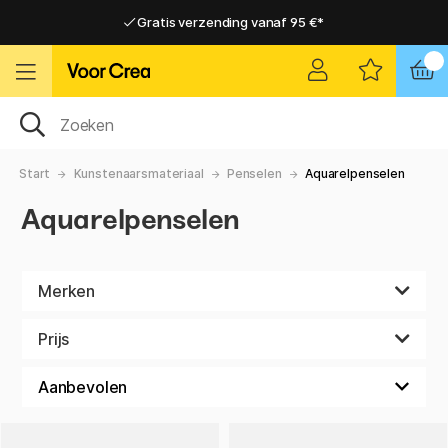
Gratis verzending vanaf 95 €*
Gratis verzending vanaf 95 €*
Levering 2-6 werkdagen
Levering 2-6 werkdagen
Start
Kunstenaarsmateriaal
Penselen
Aquarelpenselen
Aquarelpenselen
Merken
Prijs