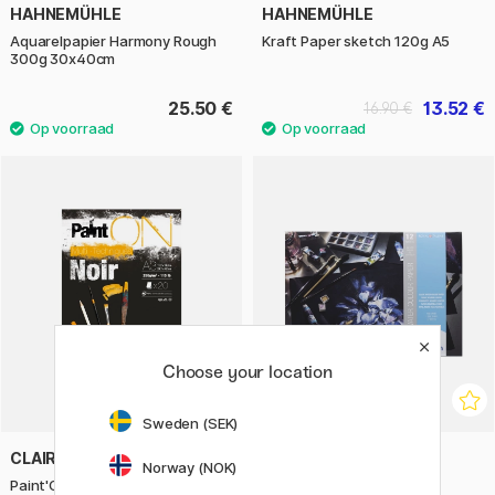
HAHNEMÜHLE
HAHNEMÜHLE
Aquarelpapier Harmony Rough
Kraft Paper sketch 120g A5
300g 30x40cm
25.50 €
13.52 €
16.90 €
Choose your location
Sweden (SEK)
CLAIREFONTAINE
VAN GOGH
Norway (NOK)
Paint'ON Multi-Techniques Black
Watercolor Pad A3 Black