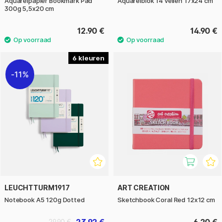
Aquarelpapier Bookmark Pad
Aquarelblok 14 vellen 17x24 cm
300g 5,5x20 cm
12.90 €
14.90 €
6
11%
LEUCHTTURM1917
ART CREATION
Notebook A5 120g Dotted
Sketchbook Coral Red 12x12 cm