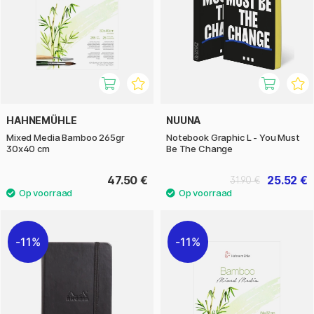
HAHNEMÜHLE
NUUNA
Mixed Media Bamboo 265gr
Notebook Graphic L - You Must
30x40 cm
Be The Change
47.50 €
25.52 €
31.90 €
11%
11%