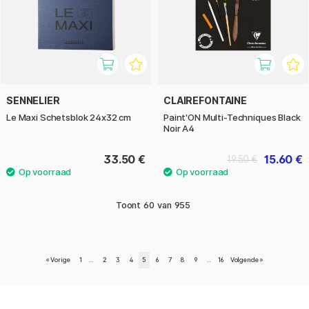
SENNELIER
CLAIREFONTAINE
Le Maxi Schetsblok 24x32 cm
Paint'ON Multi-Techniques Black
Noir A4
33.50 €
15.60 €
19.50 €
Toont
60
van
955
«
Vorige
1
..
2
3
4
5
6
7
8
9
..
16
Volgende
»