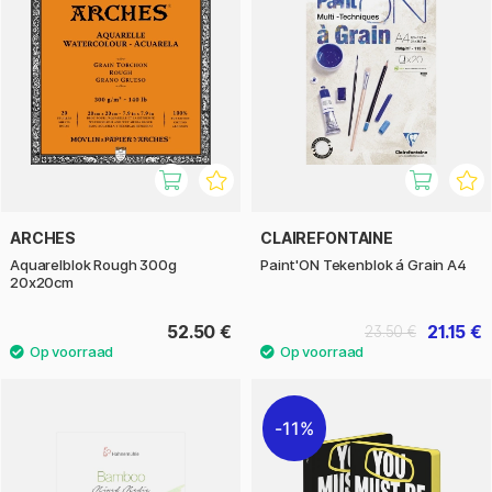
ARCHES
CLAIREFONTAINE
Aquarelblok Rough 300g
Paint'ON Tekenblok á Grain A4
20x20cm
52.50 €
21.15 €
23.50 €
11%