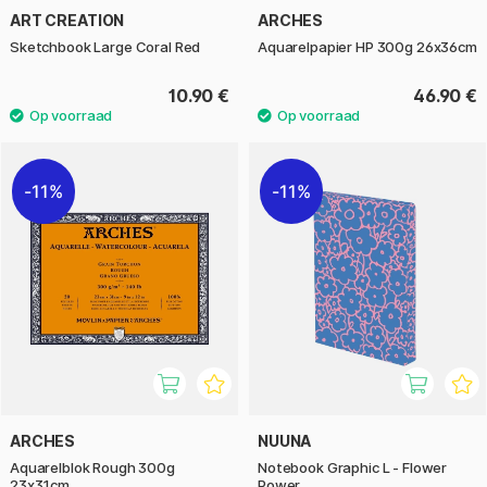
ART CREATION
ARCHES
Sketchbook Large Coral Red
Aquarelpapier HP 300g 26x36cm
10.90 €
46.90 €
11%
11%
ARCHES
NUUNA
Aquarelblok Rough 300g
Notebook Graphic L - Flower
23x31cm
Power