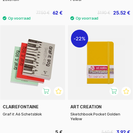
62 €
25.52 €
77.50 €
31.90 €
22%
CLAIREFONTAINE
ART CREATION
Graf it A6 Schetsblok
Sketchbook Pocket Golden
Yellow
5 €
3.92 €
5.60 €