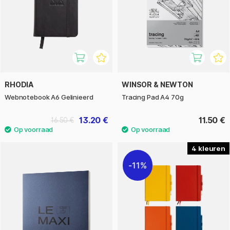
RHODIA
WINSOR & NEWTON
Webnotebook A6 Gelinieerd
Tracing Pad A4 70g
13.20 €
11.50 €
16.50 €
4
11%