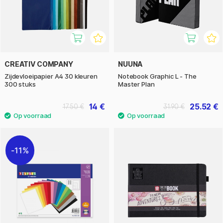
CREATIV COMPANY
NUUNA
Zijdevloeipapier A4 30 kleuren
Notebook Graphic L - The
300 stuks
Master Plan
14 €
25.52 €
17.50 €
31.90 €
11%