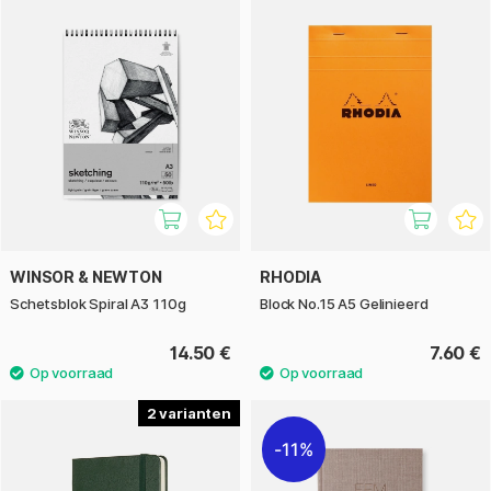
WINSOR & NEWTON
RHODIA
Schetsblok Spiral A3 110g
Block No.15 A5 Gelinieerd
14.50 €
7.60 €
2
11%