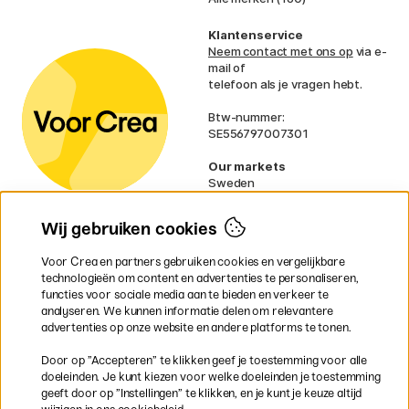
Klantenservice
Neem contact met ons op
via e-
mail of
telefoon als je vragen hebt.
Btw-nummer:
SE556797007301
Our markets
Sweden
Norway
Denmark
Wij gebruiken cookies
Finland
France
Voor Crea en partners gebruiken cookies en vergelijkbare
Ireland
technologieën om content en advertenties te personaliseren,
Germany
functies voor sociale media aan te bieden en verkeer te
UK
analyseren. We kunnen informatie delen om relevantere
EU
advertenties op onze website en andere platforms te tonen.
* Specifieke
verzendvoorwaarden
Door op ”Accepteren” te klikken geef je toestemming voor alle
gelden voor volumineuze producten.
doeleinden. Je kunt kiezen voor welke doeleinden je toestemming
geeft door op ”Instellingen” te klikken, en je kunt je keuze altijd