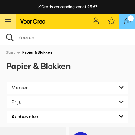
Gratis verzending vanaf 95 €*
Gratis verzending vanaf 95 €*
Levering 2-6 werkdagen
Levering 2-6 werkdagen
Start
Papier & Blokken
Papier & Blokken
Merken
Prijs