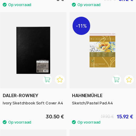
11%
DALER-ROWNEY
HAHNEMÜHLE
Ivory Sketchbook Soft Cover A4
Sketch/Pastel Pad A4
30.50 €
15.92 €
19.90 €