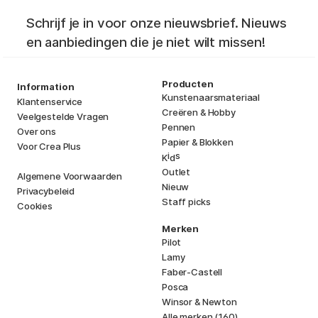
Schrijf je in voor onze nieuwsbrief. Nieuws
en aanbiedingen die je niet wilt missen!
Producten
Information
Kunstenaarsmateriaal
Klantenservice
Creëren & Hobby
Veelgestelde Vragen
Pennen
Over ons
Papier & Blokken
Voor Crea Plus
i
s
K
d
Outlet
Algemene Voorwaarden
Nieuw
Privacybeleid
Staff picks
Cookies
Merken
Pilot
Lamy
Faber-Castell
Posca
Winsor & Newton
Alle merken (160)