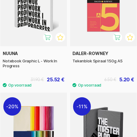
NUUNA
DALER-ROWNEY
Notebook Graphic L - Work In
Tekenblok Spiraal 150g A5
Progress
25.52 €
5.20 €
31.90 €
6.50 €
20%
11%