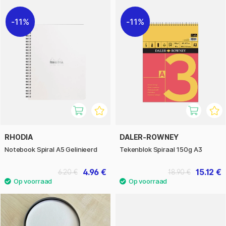
11%
11%
RHODIA
DALER-ROWNEY
Notebook Spiral A5 Gelinieerd
Tekenblok Spiraal 150g A3
4.96 €
15.12 €
6.20 €
18.90 €