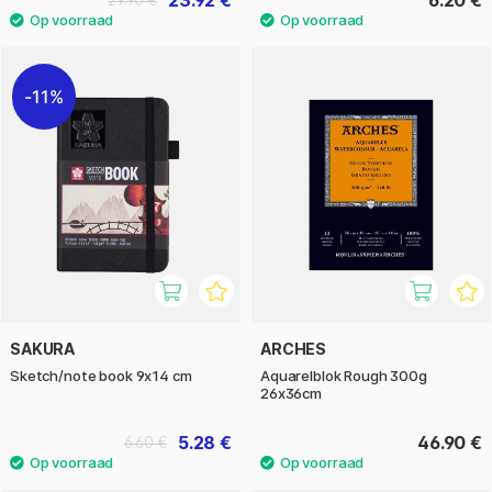
23.92 €
6.20 €
29.90 €
11%
SAKURA
ARCHES
Sketch/note book 9x14 cm
Aquarelblok Rough 300g
26x36cm
5.28 €
46.90 €
6.60 €