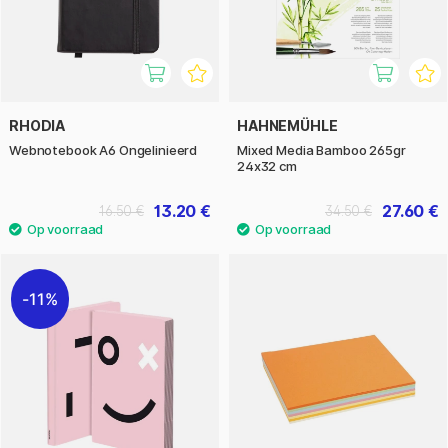
RHODIA
HAHNEMÜHLE
Webnotebook A6 Ongelinieerd
Mixed Media Bamboo 265gr
24x32 cm
13.20 €
27.60 €
16.50 €
34.50 €
11%