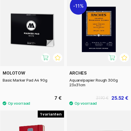
11%
MOLOTOW
ARCHES
Basic Marker Pad A4 90g
Aquarelpapier Rough 300g
23x31cm
7 €
25.52 €
31.90 €
1