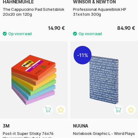
HAHNEMÜHLE
WINSOR & NEWTON
The Cappuccino Pad Schetsblok
Professional Aquarelblok HP
20x20 cm 120g
31x41cm 300g
14.90 €
84.90 €
11%
3M
NUUNA
Post-it Super Sticky 76x76
Notebook Graphic L - Word Plays