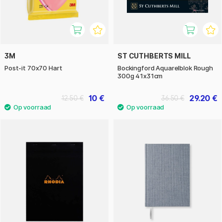
3M
ST CUTHBERTS MILL
Post-it 70x70 Hart
Bockingford Aquarelblok Rough
300g 41x31cm
10 €
29.20 €
12.50 €
36.50 €