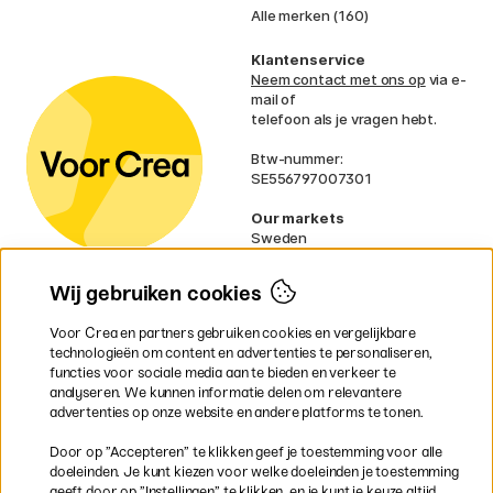
Alle merken (160)
Klantenservice
Neem contact met ons op
via e-
mail of
telefoon als je vragen hebt.
Btw-nummer:
SE556797007301
Our markets
Sweden
Norway
Denmark
Wij gebruiken cookies
Finland
France
Voor Crea en partners gebruiken cookies en vergelijkbare
Ireland
technologieën om content en advertenties te personaliseren,
Germany
functies voor sociale media aan te bieden en verkeer te
UK
analyseren. We kunnen informatie delen om relevantere
EU
advertenties op onze website en andere platforms te tonen.
* Specifieke
verzendvoorwaarden
Door op ”Accepteren” te klikken geef je toestemming voor alle
gelden voor volumineuze producten.
doeleinden. Je kunt kiezen voor welke doeleinden je toestemming
geeft door op ”Instellingen” te klikken, en je kunt je keuze altijd