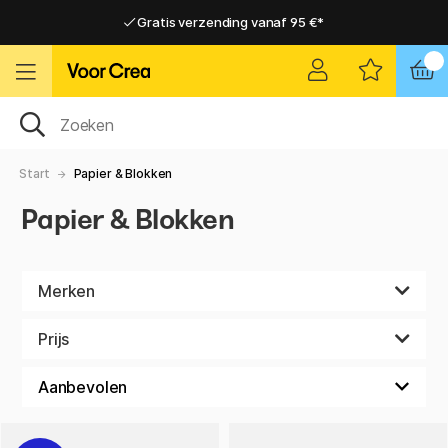
Gratis verzending vanaf 95 €*
Gratis verzending vanaf 95 €*
Levering 2-6 werkdagen
Levering 2-6 werkdagen
Start
Papier & Blokken
Papier & Blokken
Merken
Prijs