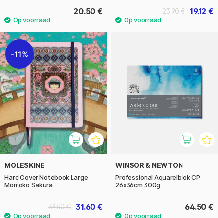
20.50 €
19.12 €
23.90 €
11%
MOLESKINE
WINSOR & NEWTON
Hard Cover Notebook Large
Professional Aquarelblok CP
Momoko Sakura
26x36cm 300g
31.60 €
64.50 €
39.50 €