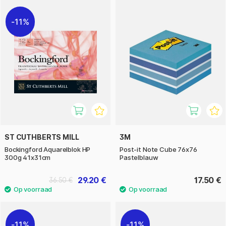
11%
ST CUTHBERTS MILL
3M
Bockingford Aquarelblok HP
Post-it Note Cube 76x76
300g 41x31cm
Pastelblauw
29.20 €
17.50 €
36.50 €
11%
11%