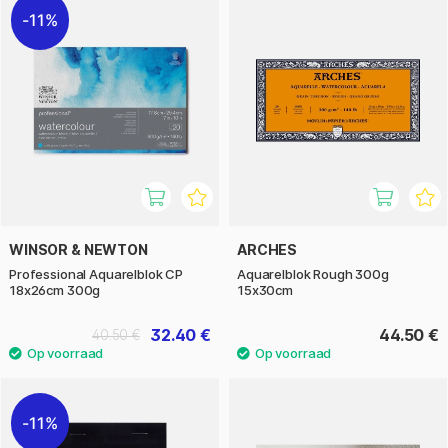
11%
WINSOR & NEWTON
ARCHES
Professional Aquarelblok CP
Aquarelblok Rough 300g
18x26cm 300g
15x30cm
32.40 €
44.50 €
40.50 €
11%