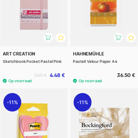
ART CREATION
HAHNEMÜHLE
Sketchbook Pocket Pastel Pink
Pastell Velour Paper A4
4.48 €
36.50 €
5.60 €
11%
11%