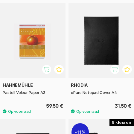
HAHNEMÜHLE
RHODIA
Pastell Velour Paper A3
ePure Notepad Cover A4
59.50 €
31.50 €
5
11%