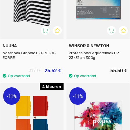
NUUNA
WINSOR & NEWTON
Notebook Graphic L - PRÊT-À-
Professional Aquarelblok HP
ÉCRIRE
23x31cm 300g
25.52 €
55.50 €
31.90 €
4
11%
11%