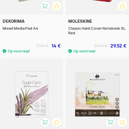
DEKORIMA
MOLESKINE
Mixed Media Pad A4
Classic Hard Cover Notebook XL
Red
14 €
29.52 €
17.50 €
36.90 €