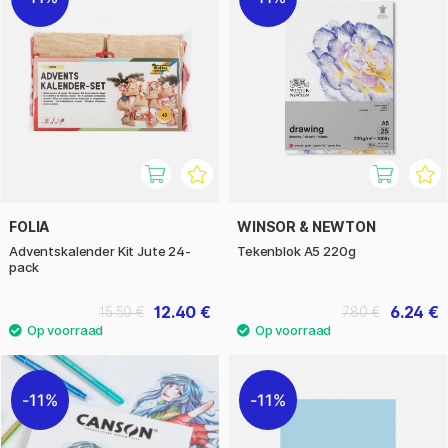
FOLIA
WINSOR & NEWTON
Adventskalender Kit Jute 24-
Tekenblok A5 220g
pack
12.40 €
6.24 €
15.50 €
7.80 €
11%
11%