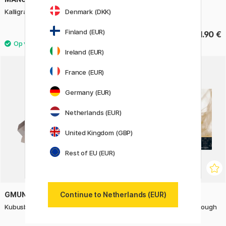
Denmark (DKK)
Kalligrafie oefenblok A4
Wire Sketching book A5
Finland (EUR)
14.50 €
21.90 €
Ireland (EUR)
France (EUR)
11%
Germany (EUR)
Netherlands (EUR)
United Kingdom (GBP)
Rest of EU (EUR)
GMUND
ST CUTHBERTS MILL
Continue to Netherlands (EUR)
Kubusblok Stripes S Beach
Bockingford Aquarelblok Rough
300g 31x23cm