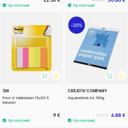
22.50 €
30.80 €
38.50 €
20%
3M
CREATIV COMPANY
Post-it tabbladen 15x50 5
Aquarelblok A4 180g
kleuren
9 €
6.88 €
8.60 €