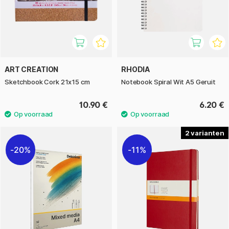
ART CREATION
RHODIA
Sketchbook Cork 21x15 cm
Notebook Spiral Wit A5 Geruit
10.90 €
6.20 €
2
20%
11%