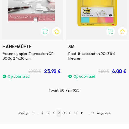
HAHNEMÜHLE
3M
Aquarelpapier Expression CP
Post-it tabbladen 20x38 4
300g 24x30 cm
kleuren
23.92 €
6.08 €
29.90 €
7.60 €
Toont
60
van
955
«
Vorige
1
..
4
5
6
7
8
9
10
11
..
16
Volgende
»