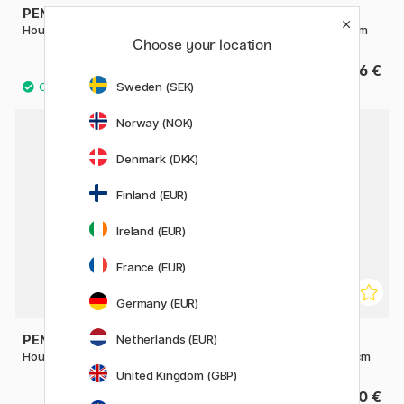
PEN STORE
PEN STORE
Houten lijst Zwart 10x15 cm
Houten lijst Zwart 13x18 cm
Choose your location
4.60 €
6 €
Sweden (SEK)
Norway (NOK)
Denmark (DKK)
Finland (EUR)
Ireland (EUR)
France (EUR)
Germany (EUR)
Netherlands (EUR)
PEN STORE
PEN STORE
Houten lijst Zwart 18x24 cm
Houten lijst Zwart 20x25 cm
United Kingdom (GBP)
8.60 €
9.60 €