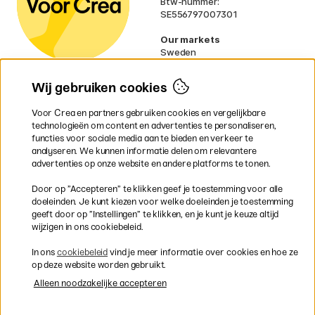
Btw-nummer:
SE556797007301
Our markets
Sweden
Norway
Denmark
Wij gebruiken cookies
Finland
France
Voor Crea en partners gebruiken cookies en vergelijkbare
Ireland
technologieën om content en advertenties te personaliseren,
Germany
functies voor sociale media aan te bieden en verkeer te
UK
analyseren. We kunnen informatie delen om relevantere
EU
advertenties op onze website en andere platforms te tonen.
* Specifieke
verzendvoorwaarden
Door op ”Accepteren” te klikken geef je toestemming voor alle
gelden voor volumineuze producten.
doeleinden. Je kunt kiezen voor welke doeleinden je toestemming
geeft door op ”Instellingen” te klikken, en je kunt je keuze altijd
wijzigen in ons cookiebeleid.
Snel en veilig met creditcard of iDEAL
In ons
cookiebeleid
vind je meer informatie over cookies en hoe ze
op deze website worden gebruikt.
Alleen noodzakelijke accepteren
Gratis verzending vanaf 95 €