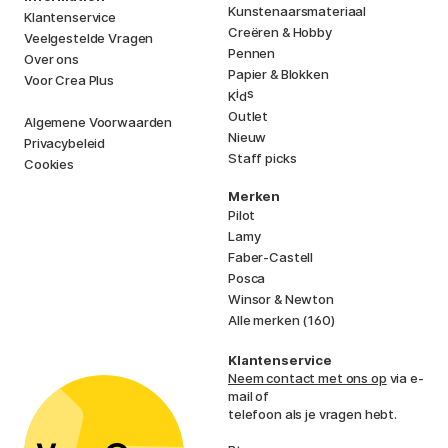
Kunstenaarsmateriaal
Klantenservice
Creëren & Hobby
Veelgestelde Vragen
Pennen
Over ons
Papier & Blokken
Voor Crea Plus
i
s
K
d
Outlet
Algemene Voorwaarden
Nieuw
Privacybeleid
Staff picks
Cookies
Merken
Pilot
Lamy
Faber-Castell
Posca
Winsor & Newton
Alle merken (160)
Klantenservice
Neem contact met ons op
via e-
mail of
telefoon als je vragen hebt.