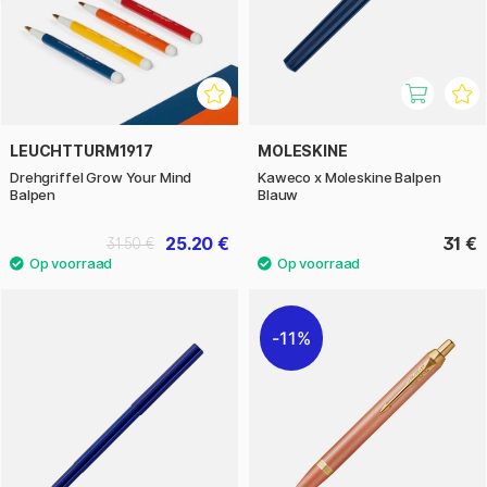
LEUCHTTURM1917
MOLESKINE
Drehgriffel Grow Your Mind
Kaweco x Moleskine Balpen
Balpen
Blauw
25.20 €
31 €
31.50 €
11%