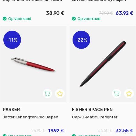
38.90 €
63.92 €
79.90 €
11%
22%
PARKER
FISHER SPACE PEN
Jotter Kensington Red Balpen
Cap-O-Matic Firefighter
19.92 €
32.55 €
24.90 €
46.50 €