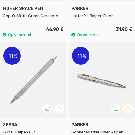
FISHER SPACE PEN
PARKER
Cap-O-Matic Green Cerakote
Jotter XL Balpen Black
46.90 €
31.90 €
11%
11%
ZEBRA
PARKER
F-xMD Balpen 0,7
Sonnet Mistral Silver Balpen