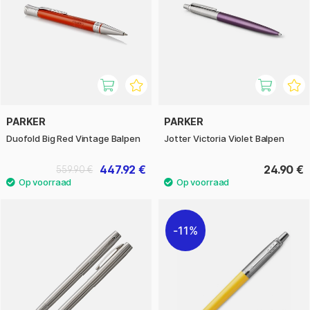
PARKER
PARKER
Duofold Big Red Vintage Balpen
Jotter Victoria Violet Balpen
447.92 €
24.90 €
559.90 €
11%