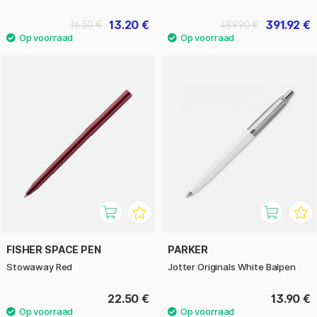
13.20 €
391.92 €
16.50 €
489.90 €
FISHER SPACE PEN
PARKER
Stowaway Red
Jotter Originals White Balpen
22.50 €
13.90 €