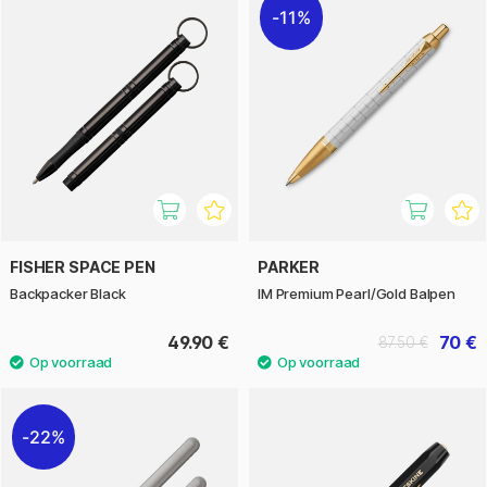
11%
FISHER SPACE PEN
PARKER
Backpacker Black
IM Premium Pearl/Gold Balpen
49.90 €
70 €
87.50 €
22%