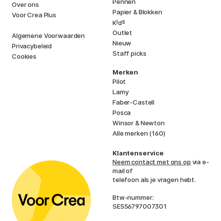
Pennen
Over ons
Papier & Blokken
Voor Crea Plus
i
s
K
d
Outlet
Algemene Voorwaarden
Nieuw
Privacybeleid
Staff picks
Cookies
Merken
Pilot
Lamy
Faber-Castell
Posca
Winsor & Newton
Alle merken (160)
Klantenservice
Neem contact met ons op
via e-
mail of
telefoon als je vragen hebt.
Btw-nummer:
SE556797007301