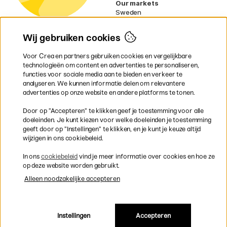
Our markets
Sweden
Norway
Denmark
Wij gebruiken cookies
Finland
France
Voor Crea en partners gebruiken cookies en vergelijkbare
Ireland
technologieën om content en advertenties te personaliseren,
Germany
functies voor sociale media aan te bieden en verkeer te
UK
analyseren. We kunnen informatie delen om relevantere
EU
advertenties op onze website en andere platforms te tonen.
* Specifieke
verzendvoorwaarden
Door op ”Accepteren” te klikken geef je toestemming voor alle
gelden voor volumineuze producten.
doeleinden. Je kunt kiezen voor welke doeleinden je toestemming
geeft door op ”Instellingen” te klikken, en je kunt je keuze altijd
wijzigen in ons cookiebeleid.
Snel en veilig met creditcard of iDEAL
In ons
cookiebeleid
vind je meer informatie over cookies en hoe ze
op deze website worden gebruikt.
Alleen noodzakelijke accepteren
Gratis verzending vanaf 95 €
Instellingen
Accepteren