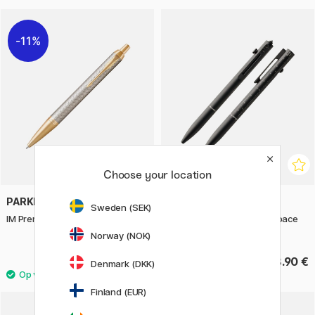
11%
Choose your location
PARKER
FISHER SPACE PEN
Sweden (SEK)
IM Premium Silver/Gold Balpen
Measure Twice Tactical Space
Pen
Norway (NOK)
69.20 €
88.90 €
86.50 €
Denmark (DKK)
Finland (EUR)