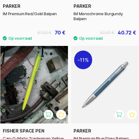
PARKER
PARKER
IM Premium Red/Gold Balpen
IM Monochrome Burgundy
Balpen
70 €
40.72 €
87.50 €
50.90 €
11%
FISHER SPACE PEN
PARKER
Cap-O-Matic Tradesman Yellow
IM Premium Blue/Grey Balpen