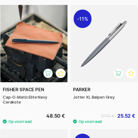
11%
FISHER SPACE PEN
PARKER
Cap-O-Matic Elite Navy
Jotter XL Balpen Grey
Cerakote
48.50 €
25.52 €
31.90 €