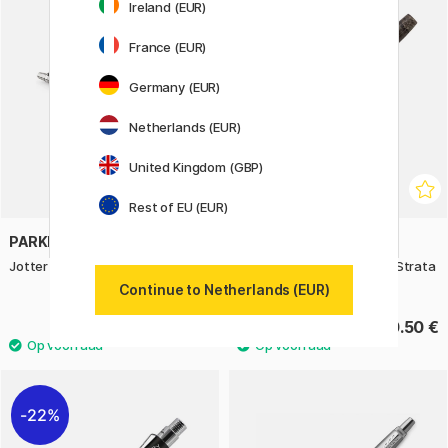
Ireland (EUR)
France (EUR)
Germany (EUR)
Netherlands (EUR)
United Kingdom (GBP)
Rest of EU (EUR)
PARKER
FISHER SPACE PEN
Jotter Chelsea Orange Balpen
Cap-O-Matic TrueTimber Strata
Camo
Continue to Netherlands (EUR)
24.90 €
50.50 €
22%