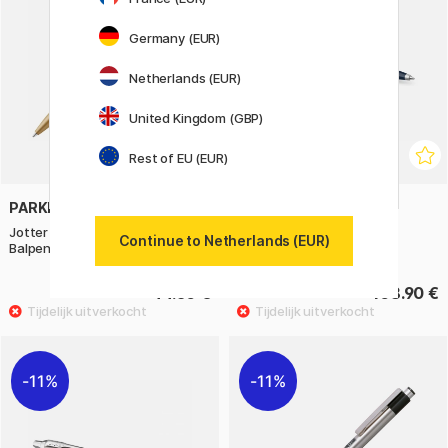
Germany (EUR)
Netherlands (EUR)
United Kingdom (GBP)
Rest of EU (EUR)
PARKER
PARKER
Jotter XL Monochrome Gold
51 Midnight Blue Balpen
Continue to Netherlands (EUR)
Balpen
44.50 €
108.90 €
11%
11%