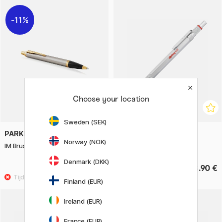
11%
Choose your location
Sweden (SEK)
PARKER
ROTRING
Norway (NOK)
IM Brushed/Gold Balpen
600 Balpen Zilver
Denmark (DKK)
36.40 €
58.90 €
45.50 €
Finland (EUR)
Ireland (EUR)
France (EUR)