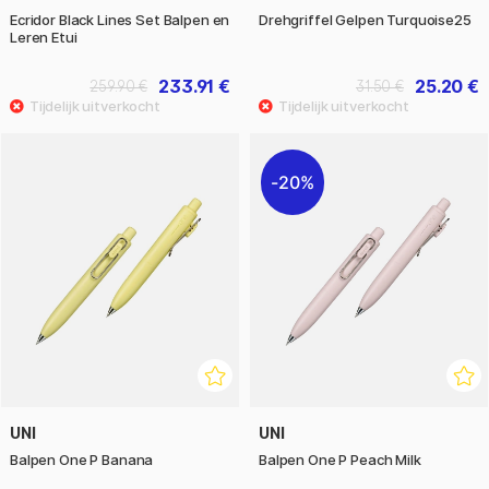
Ecridor Black Lines Set Balpen en
Drehgriffel Gelpen Turquoise25
Leren Etui
233.91 €
25.20 €
259.90 €
31.50 €
20%
UNI
UNI
Balpen One P Banana
Balpen One P Peach Milk