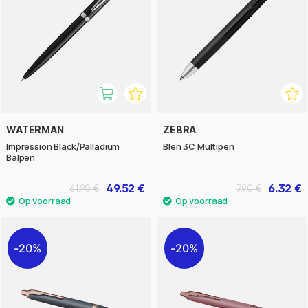
WATERMAN
ZEBRA
Impression Black/Palladium
Blen 3C Multipen
Balpen
49.52 €
6.32 €
61.90 €
7.90 €
20%
20%