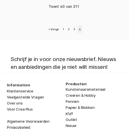
Toont
60
van
211
«
Vorige
1
2
3
4
Schrijf je in voor onze nieuwsbrief. Nieuws
en aanbiedingen die je niet wilt missen!
Producten
Information
Kunstenaarsmateriaal
Klantenservice
Creëren & Hobby
Veelgestelde Vragen
Pennen
Over ons
Papier & Blokken
Voor Crea Plus
i
s
K
d
Outlet
Algemene Voorwaarden
Nieuw
Privacybeleid