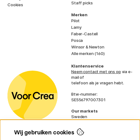
Staff picks
Cookies
Merken
Pilot
Lamy
Faber-Castell
Posca
Winsor & Newton
Alle merken (160)
Klantenservice
Neem contact met ons op
via e-
mail of
telefoon als je vragen hebt.
Btw-nummer:
SE556797007301
Our markets
Sweden
Norway
Denmark
Wij gebruiken cookies
Finland
France