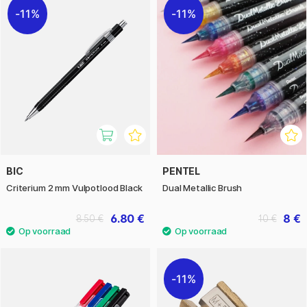
11%
11%
BIC
PENTEL
Criterium 2 mm Vulpotlood Black
Dual Metallic Brush
6.80 €
8 €
8.50 €
10 €
11%