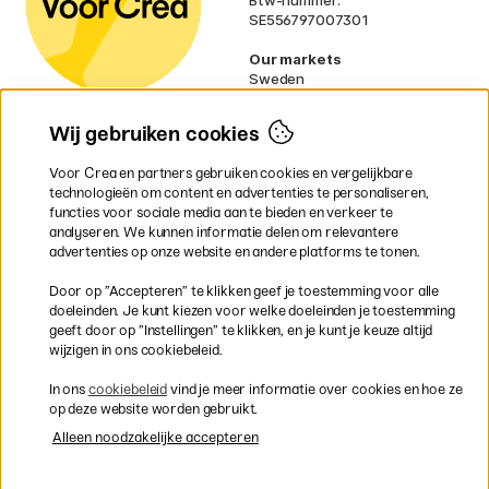
Btw-nummer:
SE556797007301
Our markets
Sweden
Norway
Denmark
Wij gebruiken cookies
Finland
France
Voor Crea en partners gebruiken cookies en vergelijkbare
Ireland
technologieën om content en advertenties te personaliseren,
Germany
functies voor sociale media aan te bieden en verkeer te
UK
analyseren. We kunnen informatie delen om relevantere
EU
advertenties op onze website en andere platforms te tonen.
* Specifieke
verzendvoorwaarden
Door op ”Accepteren” te klikken geef je toestemming voor alle
gelden voor volumineuze producten.
doeleinden. Je kunt kiezen voor welke doeleinden je toestemming
geeft door op ”Instellingen” te klikken, en je kunt je keuze altijd
wijzigen in ons cookiebeleid.
Snel en veilig met creditcard of iDEAL
In ons
cookiebeleid
vind je meer informatie over cookies en hoe ze
op deze website worden gebruikt.
Alleen noodzakelijke accepteren
Gratis verzending vanaf 95 €