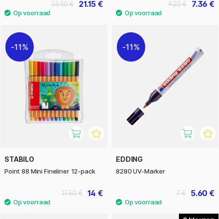
21.15 €
7.36 €
23.50 €
9.20 €
11%
11%
STABILO
EDDING
Point 88 Mini Fineliner 12-pack
8280 UV-Marker
14 €
5.60 €
17.50 €
7 €