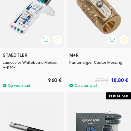
STAEDTLER
M+R
Lumocolor Whiteboard Medium
Puntenslijper Castor Messing
4-pack
9.60 €
18.80 €
23.50 €
11