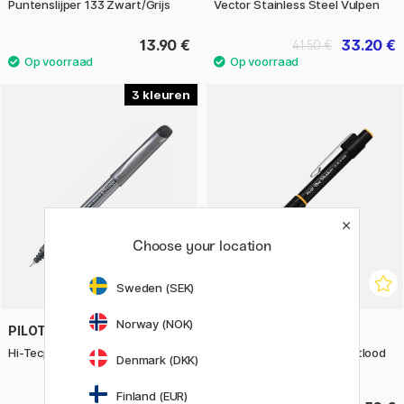
Puntenslijper 133 Zwart/Grijs
Vector Stainless Steel Vulpen
13.90 €
33.20 €
41.50 €
3
Choose your location
Sweden (SEK)
Norway (NOK)
PILOT
PILOT
Hi-Tecpoint V5 Grip
The Shaker H-1010 Vulpotlood
Denmark (DKK)
0,5
Finland (EUR)