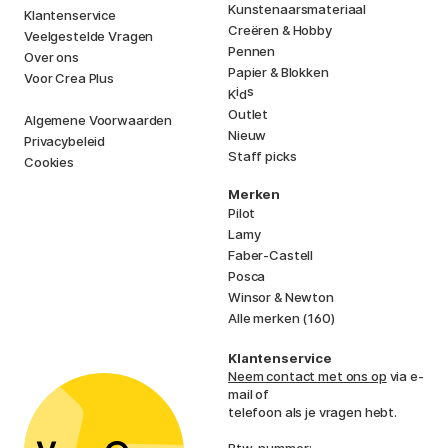
Kunstenaarsmateriaal
Klantenservice
Creëren & Hobby
Veelgestelde Vragen
Pennen
Over ons
Papier & Blokken
Voor Crea Plus
i
s
K
d
Outlet
Algemene Voorwaarden
Nieuw
Privacybeleid
Staff picks
Cookies
Merken
Pilot
Lamy
Faber-Castell
Posca
Winsor & Newton
Alle merken (160)
Klantenservice
Neem contact met ons op
via e-
mail of
telefoon als je vragen hebt.