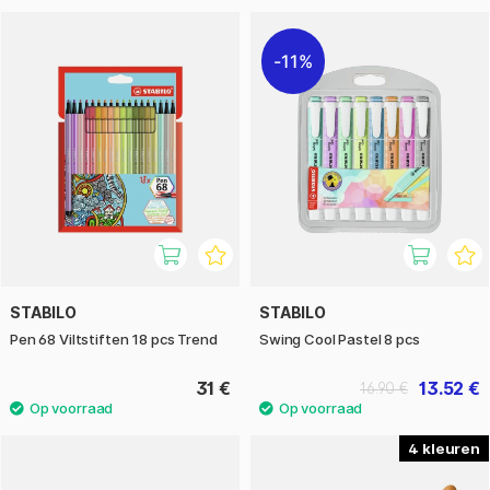
11%
STABILO
STABILO
Pen 68 Viltstiften 18 pcs Trend
Swing Cool Pastel 8 pcs
31 €
13.52 €
16.90 €
4