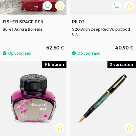
FISHER SPACE PEN
PILOT
Bullet Aurora Borealis
S20 Birch Deep Red Vulpotlood
0,5
52.50 €
40.90 €
9
2