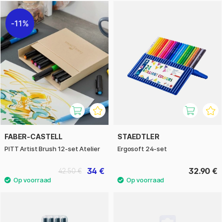
11%
FABER-CASTELL
STAEDTLER
PITT Artist Brush 12-set Atelier
Ergosoft 24-set
34 €
32.90 €
42.50 €