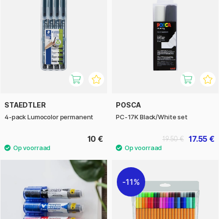
STAEDTLER
POSCA
4-pack Lumocolor permanent
PC-17K Black/White set
10 €
17.55 €
19.50 €
11%