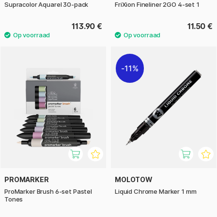
Supracolor Aquarel 30-pack
FriXion Fineliner 2GO 4-set 1
113.90 €
11.50 €
11%
PROMARKER
MOLOTOW
ProMarker Brush 6-set Pastel
Liquid Chrome Marker 1 mm
Tones