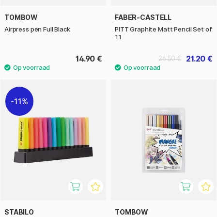
TOMBOW
FABER-CASTELL
Airpress pen Full Black
PITT Graphite Matt Pencil Set of
11
14.90 €
21.20 €
26.50 €
11%
STABILO
TOMBOW