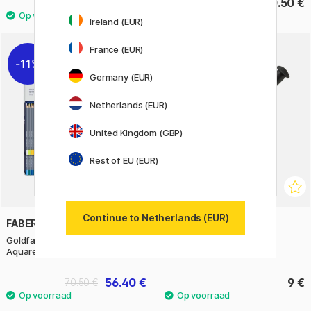
3.80 €
20.50 €
Ireland (EUR)
France (EUR)
11%
Germany (EUR)
Netherlands (EUR)
United Kingdom (GBP)
Rest of EU (EUR)
Continue to Netherlands (EUR)
FABER-CASTELL
KAWECO
Goldfaber Aqua
Mini Converter Sport
Aquarelpotloden 48-set
56.40 €
9 €
70.50 €