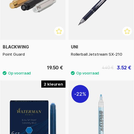
BLACKWING
UNI
Point Guard
Rollerball Jetstream SX-210
19.50 €
3.52 €
4.40 €
2
22%