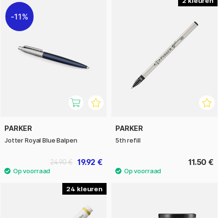
2
11%
PARKER
PARKER
Jotter Royal Blue Balpen
5th refill
19.92 €
11.50 €
24.90 €
24