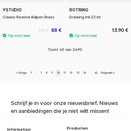
YSTUDIO
ROTRING
Classic Revolve Balpen Brass
Drawing Ink 23 ml
88 €
13.90 €
110 €
Toont
60
van
2490
«
Vorige
1
..
7
8
9
10
11
12
13
14
..
42
Volgende
»
Schrijf je in voor onze nieuwsbrief. Nieuws
en aanbiedingen die je niet wilt missen!
Producten
Information