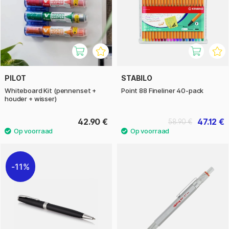
PILOT
STABILO
Whiteboard Kit (pennenset +
Point 88 Fineliner 40-pack
houder + wisser)
42.90 €
47.12 €
58.90 €
11%