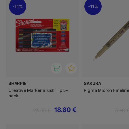
11%
11%
SHARPIE
SAKURA
Creative Marker Brush Tip 5-
Pigma Micron Finelin
pack
18.80 €
23.50 €
3.60 