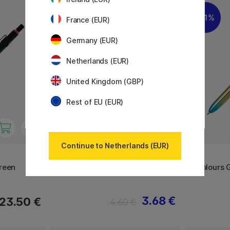
11%
11%
France (EUR)
Germany (EUR)
Netherlands (EUR)
United Kingdom (GBP)
Rest of EU (EUR)
Continue to Netherlands (EUR)
BIC
BIC
reen
4 Colours Grip Pro Multipen
4 Colours 
3.68 €
23.50 €
4.60 €