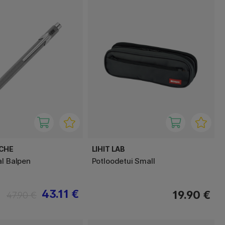
ACHE
LIHIT LAB
al Balpen
Potloodetui Small
43.11 €
19.90 €
47.90 €