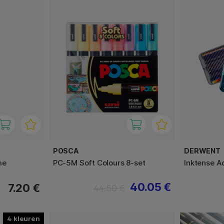
POSCA
DERWENT
me
PC-5M Soft Colours 8-set
Inktense A
40.05 €
7.20 €
44.50 €
4