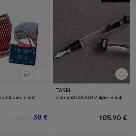
TWSBI
urpotloden 12-set
Diamond 580ALR Vulpen Black
38 €
105.90 €
47.50 €