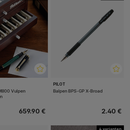
PILOT
M800 Vulpen
Balpen BPS-GP X-Broad
en
659.90 €
2.40 €
4