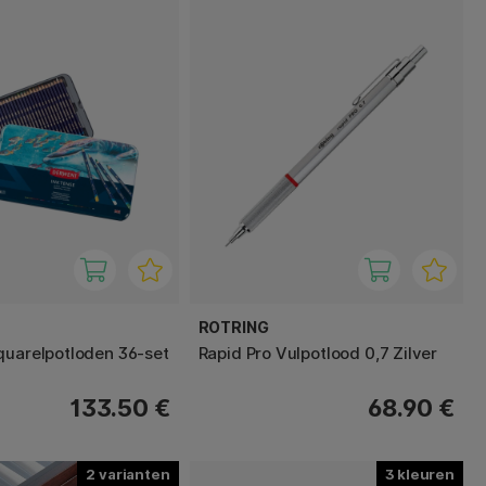
ROTRING
quarelpotloden 36-set
Rapid Pro Vulpotlood 0,7 Zilver
133.50 €
68.90 €
2
3