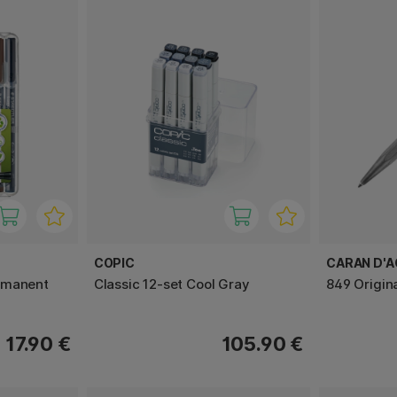
COPIC
CARAN D'
rmanent
Classic 12-set Cool Gray
849 Origin
17.90 €
105.90 €