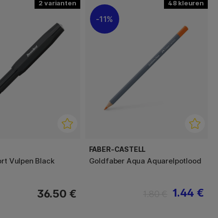
2
48
11%
FABER-CASTELL
ort Vulpen Black
Goldfaber Aqua Aquarelpotlood
1.44 €
36.50 €
1.80 €