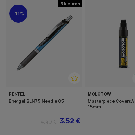
5
11%
PENTEL
MOLOTOW
Energel BLN75 Needle 05
Masterpiece CoversAl
15mm
3.52 €
4.40 €