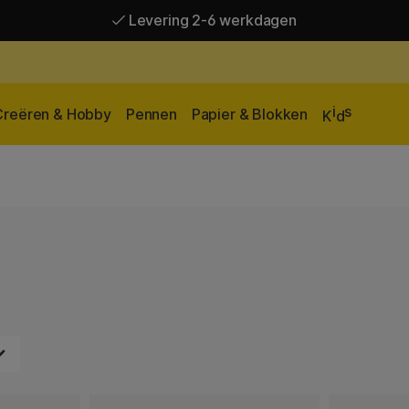
Levering 2-6 werkdagen
Gratis verzending vanaf 95 €*
Levering 2-6 werkdagen
i
s
Creëren & Hobby
Pennen
Papier & Blokken
K
d