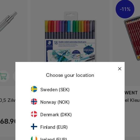
11%
Choose your location
Sweden (SEK)
STAEDTLER
DERWENT
0,5 Zilver
Penseelpen Aquarel met
Pastel Kle
Norway (NOK)
dubbele punt 18-set
Denmark (DKK)
68.90 €
17.90 €
Finland (EUR)
Ireland (EUR)