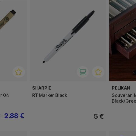
SHARPIE
PELIKAN
er 04
RT Marker Black
Souverän 
Black/Gre
2.88 €
5 €
€