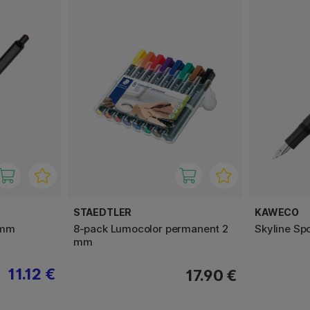
STAEDTLER
KAWECO
 mm
8-pack Lumocolor permanent 2
Skyline Sp
mm
11.12 €
17.90 €
€