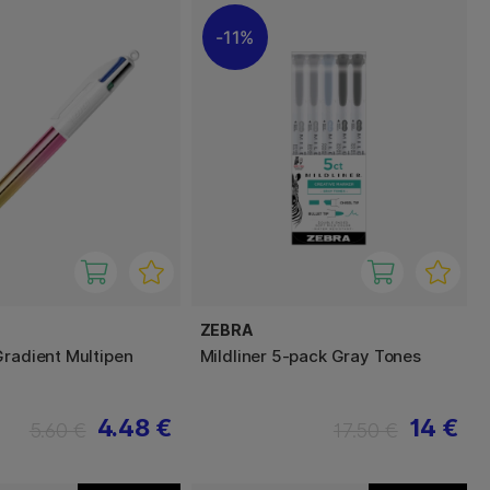
11%
ZEBRA
Gradient Multipen
Mildliner 5-pack Gray Tones
4.48 €
14 €
5.60 €
17.50 €