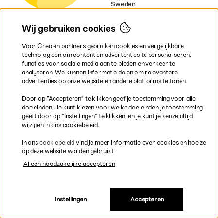
Sweden
Norway
Denmark
Wij gebruiken cookies
Finland
France
Voor Crea en partners gebruiken cookies en vergelijkbare
Ireland
technologieën om content en advertenties te personaliseren,
Germany
functies voor sociale media aan te bieden en verkeer te
UK
analyseren. We kunnen informatie delen om relevantere
EU
advertenties op onze website en andere platforms te tonen.
* Specifieke
verzendvoorwaarden
Door op ”Accepteren” te klikken geef je toestemming voor alle
gelden voor volumineuze producten.
doeleinden. Je kunt kiezen voor welke doeleinden je toestemming
geeft door op ”Instellingen” te klikken, en je kunt je keuze altijd
wijzigen in ons cookiebeleid.
Snel en veilig met creditcard of iDEAL
In ons
cookiebeleid
vind je meer informatie over cookies en hoe ze
op deze website worden gebruikt.
Alleen noodzakelijke accepteren
Gratis verzending vanaf 95 €
Instellingen
Accepteren