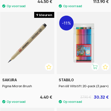
44.50 €
113.90 €
9
11%
SAKURA
STABILO
Pigma Micron Brush
Pen 68 Viltstift 20-pack (3 jaar+)
4.40 €
30.32 €
37.90 €