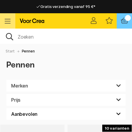
Gratis verzending vanaf 95 €*
Gratis verzending vanaf 95 €*
Levering 2-6 werkdagen
Levering 2-6 werkdagen
Start
Pennen
Pennen
Merken
Prijs
10