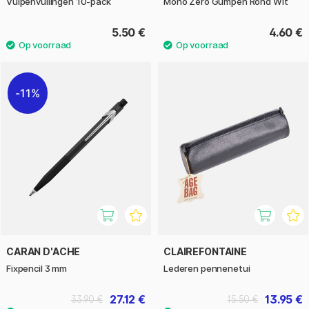
Vulpenvullingen 10-pack
Mono Zero Gumpen Rond Wit
5.50 €
4.60 €
11%
CARAN D'ACHE
CLAIREFONTAINE
Fixpencil 3 mm
Lederen pennenetui
27.12 €
13.95 €
33.90 €
15.50 €