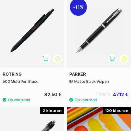
11%
ROTRING
PARKER
600 Multi Pen Black
IM Matte Black Vulpen
82.50 €
47.12 €
58.90 €
2
120