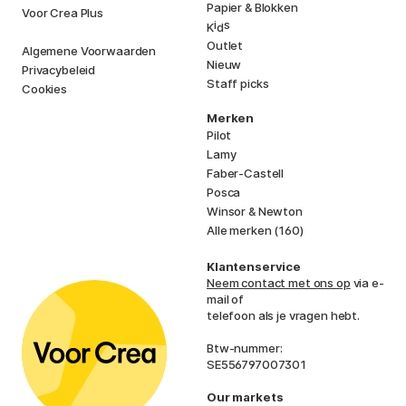
Papier & Blokken
Voor Crea Plus
i
s
K
d
Outlet
Algemene Voorwaarden
Nieuw
Privacybeleid
Staff picks
Cookies
Merken
Pilot
Lamy
Faber-Castell
Posca
Winsor & Newton
Alle merken (160)
Klantenservice
Neem contact met ons op
via e-
mail of
telefoon als je vragen hebt.
Btw-nummer:
SE556797007301
Our markets