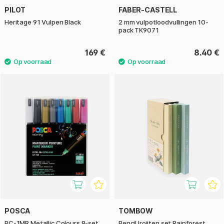
PILOT
FABER-CASTELL
Heritage 91 Vulpen Black
2 mm vulpotloodvullingen 10-
pack TK9071
169 €
8.40 €
POSCA
TOMBOW
PC-1MR Metallic Colours 8-set
Pencil Irojiten set Rainforest