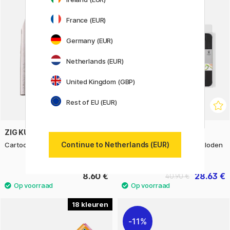
22%
France (EUR)
Germany (EUR)
Netherlands (EUR)
United Kingdom (GBP)
Rest of EU (EUR)
ZIG KURETAKE
WINSOR & NEWTON
Continue to Netherlands (EUR)
Cartoonist Pen Nib
Studio Collection Kleurpotloden
48-set
8.60 €
28.63 €
40.90 €
18
11%