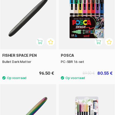
FISHER SPACE PEN
POSCA
Bullet Dark Matter
PC-5BR 16-set
96.50 €
80.55 €
89.50 €