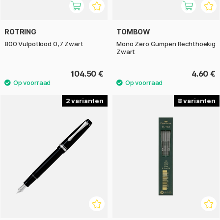
ROTRING
TOMBOW
800 Vulpotlood 0,7 Zwart
Mono Zero Gumpen Rechthoekig
Zwart
104.50 €
4.60 €
2
8