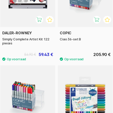
DALER-ROWNEY
COPIC
Simply Complete Artist Kit 122
Ciao 36-set B
pieces
59.43 €
205.90 €
84.90 €