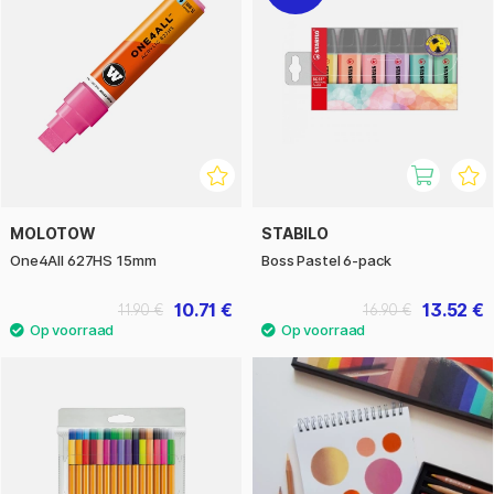
MOLOTOW
STABILO
One4All 627HS 15mm
Boss Pastel 6-pack
10.71 €
13.52 €
11.90 €
16.90 €