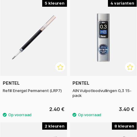
5
4
PENTEL
PENTEL
Refill Energel Permanent (LRP7)
AIN Vulpotloodvullingen 0,3 15-
pack
2.40 €
3.40 €
2
8