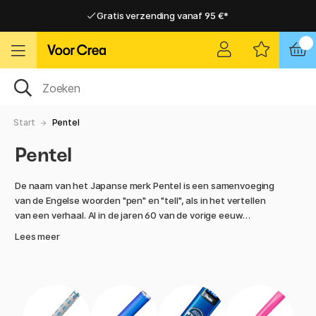
Gratis verzending vanaf 95 €*
Gratis verzending vanaf 95 €*
Levering 2-6 werkdagen
Levering 2-6 werkdagen
Start
Pentel
Pentel
De naam van het Japanse merk Pentel is een samenvoeging
van de Engelse woorden "pen" en "tell", als in het vertellen
van een verhaal. Al in de jaren 60 van de vorige eeuw
ontwikkelde het bedrijf de moderne viltstift en
Lees meer
tegenwoordig biedt het alles van pennen voor kunstenaars
tot vulpotloden! Het bedrijf voorziet al 70 jaar lang de markt
van innovatieve pennen van hoge kwaliteit. In ons
assortiment van Pentel vind je verschillende soorten
vulpennen en rollerballpennen met handige functies en