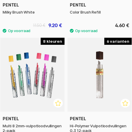
PENTEL
PENTEL
Milky Brush White
Color Brush Refill
9.20 €
4.60 €
11.50 €
8
6
PENTEL
PENTEL
Multi 8 2mm-vulpotloodvullingen
Hi-Polymer Vulpotloodvullingen
2-pack
0,3 12-pack