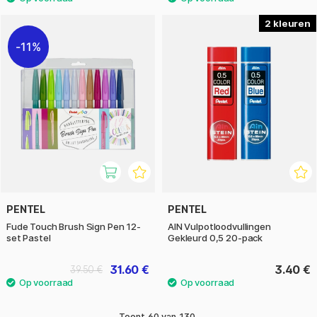
2
11%
PENTEL
PENTEL
Fude Touch Brush Sign Pen 12-
AIN Vulpotloodvullingen
set Pastel
Gekleurd 0,5 20-pack
31.60 €
3.40 €
39.50 €
Toont
60
van
130