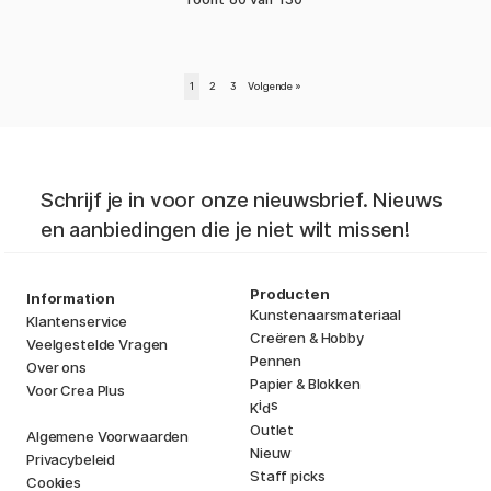
1
2
3
Volgende
»
Schrijf je in voor onze nieuwsbrief. Nieuws
en aanbiedingen die je niet wilt missen!
Producten
Information
Kunstenaarsmateriaal
Klantenservice
Creëren & Hobby
Veelgestelde Vragen
Pennen
Over ons
Papier & Blokken
Voor Crea Plus
i
s
K
d
Outlet
Algemene Voorwaarden
Nieuw
Privacybeleid
Staff picks
Cookies