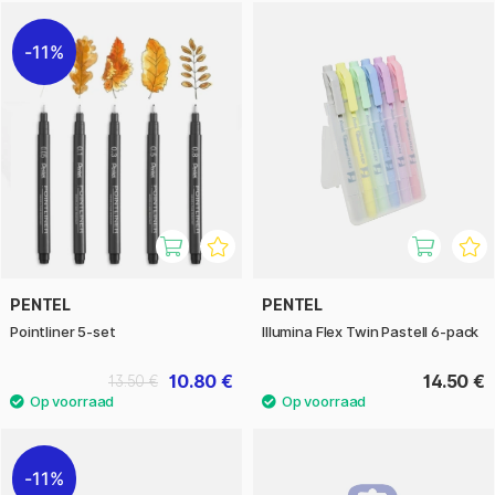
11%
PENTEL
PENTEL
Pointliner 5-set
Illumina Flex Twin Pastell 6-pack
10.80 €
14.50 €
13.50 €
11%