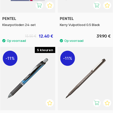
PENTEL
PENTEL
Kleurpotloden 24-set
Kerry Vulpotlood 0.5 Black
12.40 €
39.90 €
15.50 €
5
11%
11%