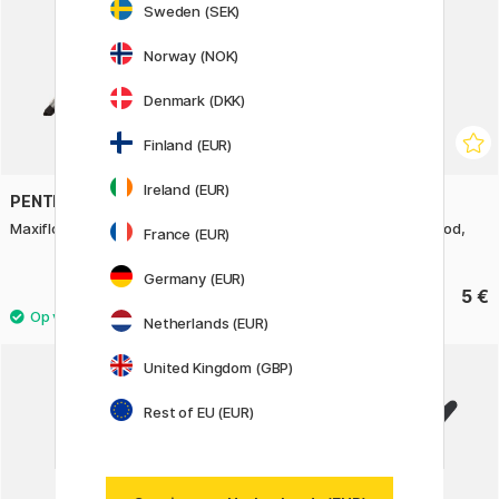
Sweden (SEK)
Norway (NOK)
Denmark (DKK)
Finland (EUR)
Ireland (EUR)
PENTEL
PENTEL
Maxiflo Whiteboard Marker
Twist-Erase Click Vulpotlood,
France (EUR)
0,5 mm
Germany (EUR)
vanaf 3.50 €
5 €
Netherlands (EUR)
3
United Kingdom (GBP)
Rest of EU (EUR)