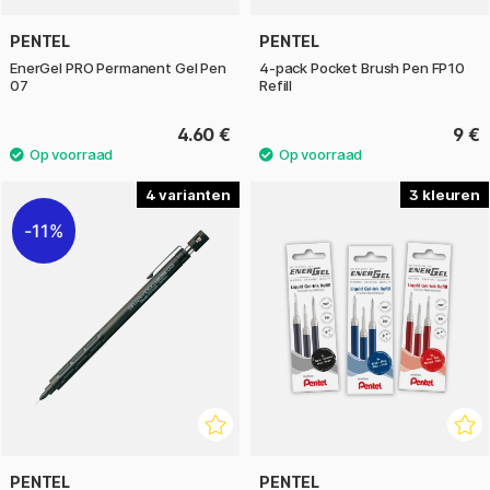
PENTEL
PENTEL
EnerGel PRO Permanent Gel Pen
4-pack Pocket Brush Pen FP10
07
Refill
4.60 €
9 €
4
3
11%
PENTEL
PENTEL