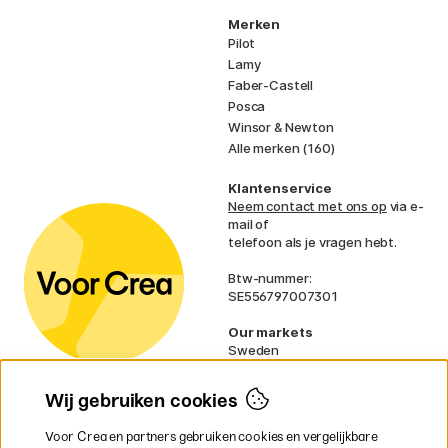
Merken
Pilot
Lamy
Faber-Castell
Posca
Winsor & Newton
Alle merken (160)
Klantenservice
Neem contact met ons op
via e-
mail of
telefoon als je vragen hebt.
Btw-nummer:
SE556797007301
Our markets
Sweden
Norway
Denmark
Wij gebruiken cookies
Finland
France
Voor Crea en partners gebruiken cookies en vergelijkbare
Ireland