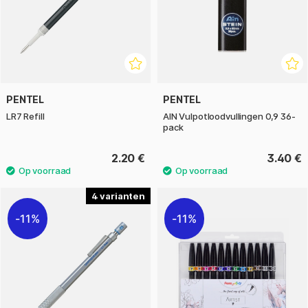
PENTEL
PENTEL
LR7 Refill
AIN Vulpotloodvullingen 0,9 36-
pack
2.20 €
3.40 €
4
11%
11%