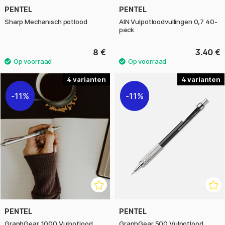
PENTEL
PENTEL
Sharp Mechanisch potlood
AIN Vulpotloodvullingen 0,7 40-
pack
8 €
3.40 €
4
4
11%
11%
PENTEL
PENTEL
GraphGear 1000 Vulpotlood
GraphGear 500 Vulpotlood