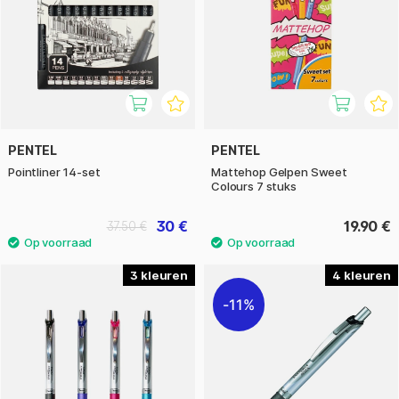
PENTEL
PENTEL
Pointliner 14-set
Mattehop Gelpen Sweet
Colours 7 stuks
30 €
19.90 €
37.50 €
3
4
11%