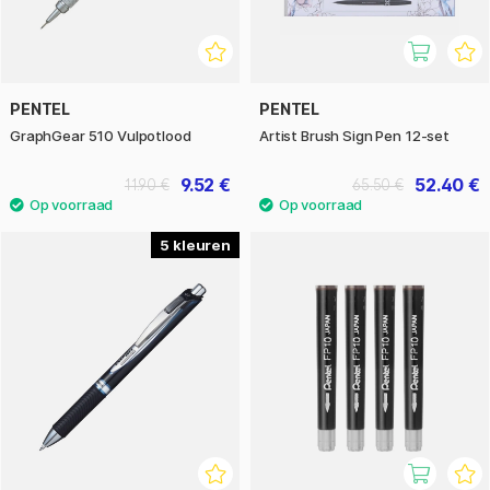
PENTEL
PENTEL
GraphGear 510 Vulpotlood
Artist Brush Sign Pen 12-set
9.52 €
52.40 €
11.90 €
65.50 €
5