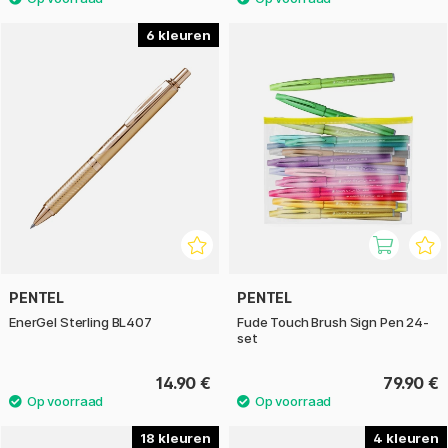
6
PENTEL
PENTEL
EnerGel Sterling BL407
Fude Touch Brush Sign Pen 24-
set
14.90 €
79.90 €
18
4