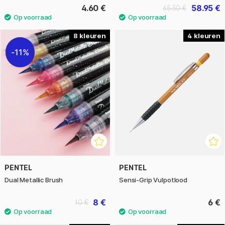
4.60 €
58.95 €
65.50 €
8
4
11%
PENTEL
PENTEL
Dual Metallic Brush
Sensi-Grip Vulpotlood
8 €
6 €
10 €