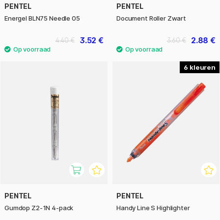
PENTEL
PENTEL
Energel BLN75 Needle 05
Document Roller Zwart
3.52 €
2.88 €
4.40 €
3.60 €
6
PENTEL
PENTEL
Gumdop Z2-1N 4-pack
Handy Line S Highlighter