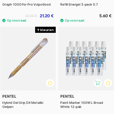
Graph 1000 For Pro Vulpotlood
Refill Energel 3-pack 0.7
21.20 €
5.60 €
26.50 €
9
PENTEL
PENTEL
Hybrid Gel Grip DX Metallic
Paint Marker 100W L Broad
Gelpen
White 12-pak