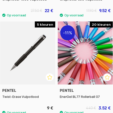
22 €
9.52 €
27.50 €
11.90 €
5
20
11%
PENTEL
PENTEL
Twist-Erase Vulpotlood
EnerGel BL77 Rollerball 07
9 €
3.52 €
4.40 €