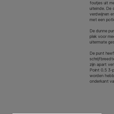
foutjes uit m
uiteinde. De 
verdwijnen e
met een potl
De dunne pun
plek voor mee
uitermate ge
De punt heeft
schrijfbreedt
zijn apart ver
Point 0.5 3-p
worden hebbe
onderkant va