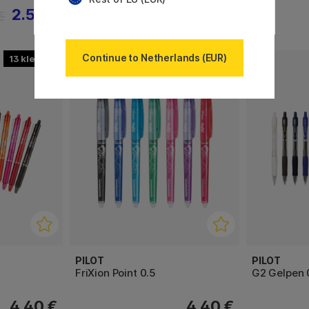
2.56 €
3.52 €
€
4.40 €
Continue to Netherlands (EUR)
13
7
PILOT
PILOT
FriXion Point 0.5
G2 Gelpen 
4.40 €
4.40 €