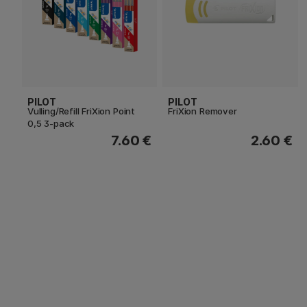
PILOT
PILOT
Vulling/Refill FriXion Point
FriXion Remover
0,5 3-pack
7.60 €
2.60 €