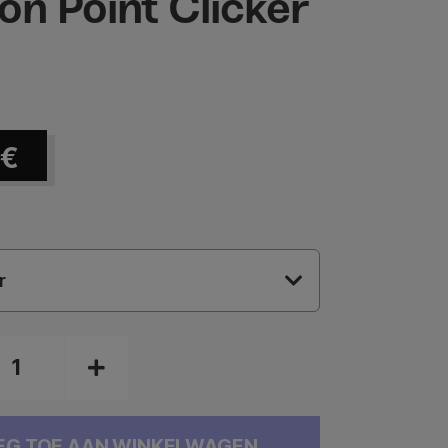
ion Point Clicker
€
r
EG TOE AAN WINKELWAGEN