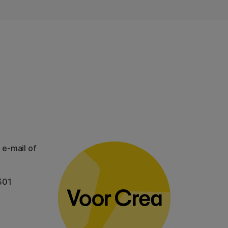
 e-mail of
301