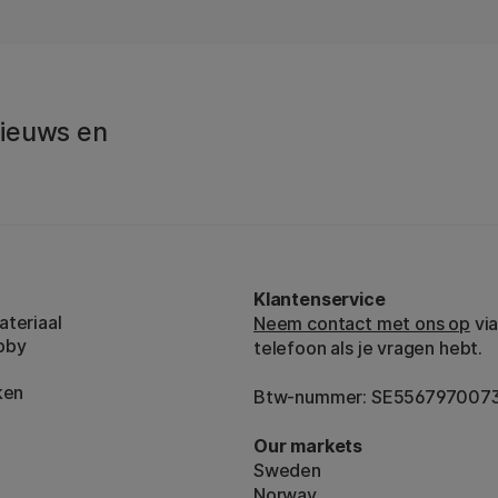
 Nieuws en
Klantenservice
teriaal
Neem contact met ons op
via
bby
telefoon als je vragen hebt.
ken
Btw-nummer: SE556797007
Our markets
Sweden
Norway