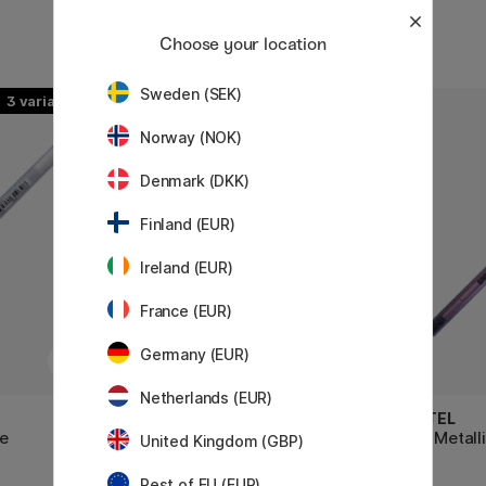
Choose your location
Sweden (SEK)
3
20
11%
Norway (NOK)
Denmark (DKK)
Finland (EUR)
Ireland (EUR)
France (EUR)
Germany (EUR)
Netherlands (EUR)
PENTEL
PENTEL
te
EnerGel BL77 Rollerball 07
Dual Metall
United Kingdom (GBP)
Rest of EU (EUR)