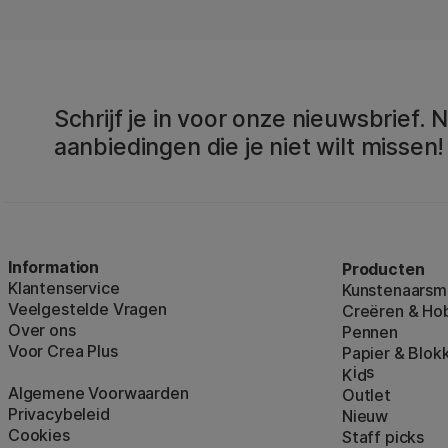
Schrijf je in voor onze nieuwsbrief.
aanbiedingen die je niet wilt missen!
Information
Producten
Klantenservice
Kunstenaarsma
Veelgestelde Vragen
Creëren & Ho
Over ons
Pennen
Voor Crea Plus
Papier & Blok
i
s
K
d
Algemene Voorwaarden
Outlet
Privacybeleid
Nieuw
Cookies
Staff picks