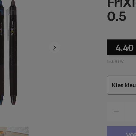
FriX
0.5
4.40
Incl. BTW
Kies kleu
VO