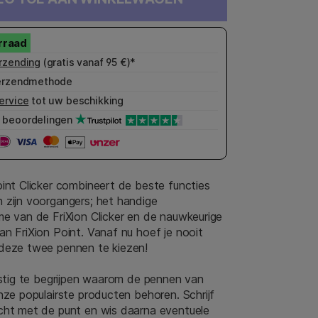
rzending
(gratis vanaf 95 €)*
erzendmethode
ervice
tot uw beschikking
beoordelingen
oint Clicker combineert de beste functies
 zijn voorgangers; het handige
me van de FriXion Clicker en de nauwkeurige
n FriXion Point. Vanaf nu hoef je nooit
deze twee pennen te kiezen!
astig te begrijpen waarom de pennen van
nze populairste producten behoren. Schrijf
cht met de punt en wis daarna eventuele