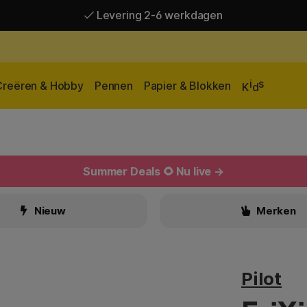
Levering 2-6 werkdagen
Gratis verzending vanaf 95 €*
Levering 2-6 werkdagen
i
s
Creëren & Hobby
Pennen
Papier & Blokken
K
d
Summer Deals 🌻 Nu live →
Nieuw
Merken
Pilot