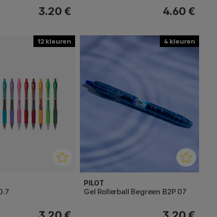
3.20 €
4.60 €
12
4
PILOT
0.7
Gel Rollerball Begreen B2P 07
3.20 €
3.20 €