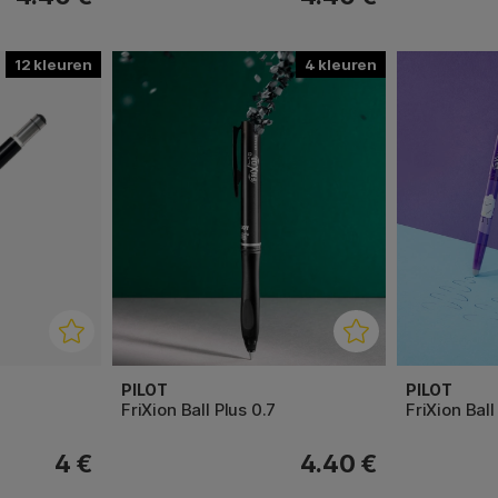
12
4
PILOT
PILOT
FriXion Ball Plus 0.7
FriXion Bal
4 €
4.40 €