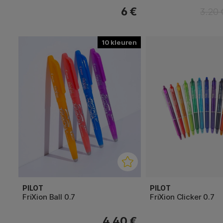
6 €
3.20 
10
PILOT
PILOT
FriXion Ball 0.7
FriXion Clicker 0.7
4.40 €