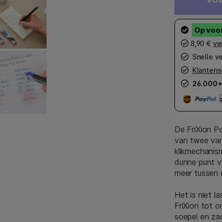
8,90 €
ve
Snelle v
Klantens
26.000+
De FriXion P
van twee van
klikmechanis
dunne punt va
meer tussen 
Het is niet l
FriXion tot o
soepel en za