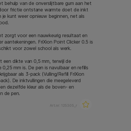
et behulp van de onverslijtbare gum aan het
door frictie ontstane warmte doet de inkt
n je kunt weer opnieuw beginnen, net als
ood.
t zorgt voor een nauwkeurig resultaat en
r aantekeningen. FriXion Point Clicker 0.5 is
schikt voor zowel school als werk.
 een dikte van 0,5 mm, terwijl de
e 0,25 mm is. De pen is navulbaar en refills
krijgbaar als 3-pack (Vulling/Refill FriXion
ack). De inktvullingen die meegeleverd
n dezelfde kleur als de boven- en
n de pen.
Art.nr:
125305_r