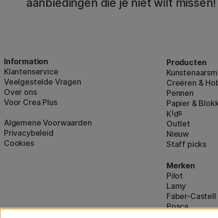
aanbiedingen die je niet wilt missen!
Information
Producten
Klantenservice
Kunstenaarsma
Veelgestelde Vragen
Creëren & Ho
Over ons
Pennen
Voor Crea Plus
Papier & Blok
i
s
K
d
Algemene Voorwaarden
Outlet
Privacybeleid
Nieuw
Cookies
Staff picks
Merken
Pilot
Lamy
Faber-Castell
Posca
Winsor & New