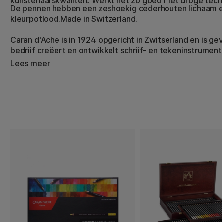
kunstenaarskwaliteit. Werkt net zo goed met droge tech
De pennen hebben een zeshoekig cederhouten lichaam e
kleurpotlood.Made in Switzerland.
Caran d'Ache is in 1924 opgericht in Zwitserland en is ge
bedrijf creëert en ontwikkelt schrijf- en tekeninstrumen
combineren met de meest geavanceerde en innovatieve
Lees meer
Nauwelijks 5 jaar na de oprichting begon Caran d'Ache m
producten waarmee het bedrijf vandaag de dag nog ste
Het Caran d'Ache assortiment kunstschildersmaterialen i
favorieten!