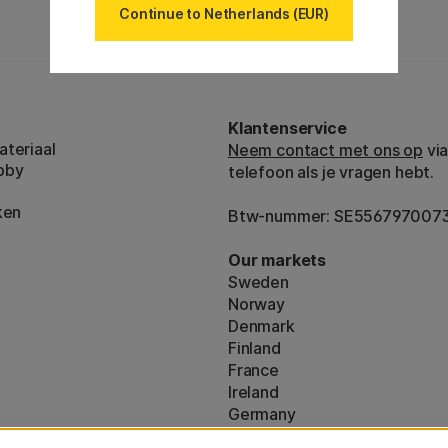
Continue to Netherlands (EUR)
Klantenservice
teriaal
Neem contact met ons op
via
bby
telefoon als je vragen hebt.
ken
Btw-nummer: SE556797007
Our markets
Sweden
Norway
Denmark
Finland
France
Ireland
Germany
UK
ton