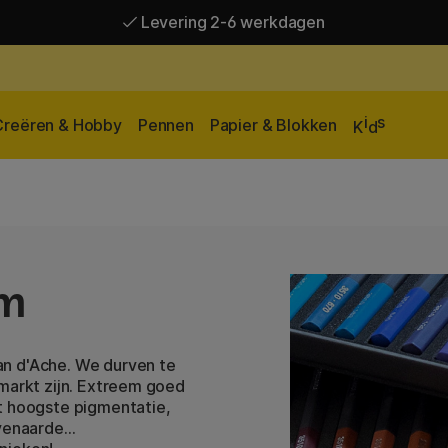
Levering 2-6 werkdagen
Gratis verzending vanaf 95 €*
Levering 2-6 werkdagen
i
s
Creëren & Hobby
Pennen
Papier & Blokken
K
d
um
an d'Ache. We durven te
 markt zijn. Extreem goed
t hoogste pigmentatie,
ëvenaarde