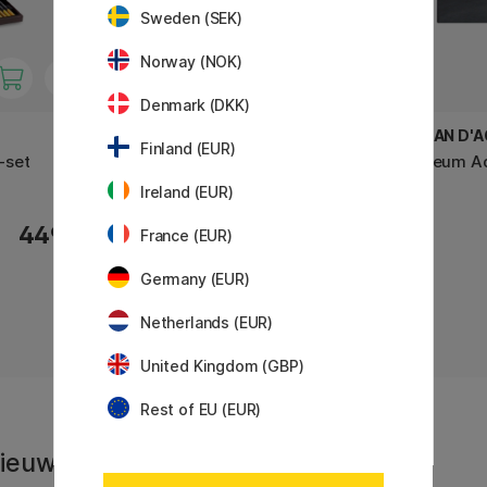
Sweden (SEK)
Norway (NOK)
Denmark (DKK)
CARAN D'ACHE
CARAN D'
Finland (EUR)
-set
Museum Aquarelle 12-pack
Museum Aq
Ireland (EUR)
50.80 €
449 €
63.50 €
France (EUR)
Germany (EUR)
Netherlands (EUR)
United Kingdom (GBP)
Rest of EU (EUR)
 Nieuws en