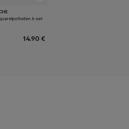
ACHE
quarelpotloden 6-set
14.90 €