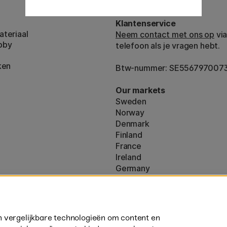
Klantenservice
teriaal
Neem contact met ons op
via
bby
telefoon als je vragen hebt.
ken
Btw-nummer: SE556797007
Our markets
Sweden
Norway
Denmark
Finland
France
Ireland
Germany
UK
ton
EU
160)
* Specifieke
verzendvoorwaarden
n vergelijkbare technologieën om content en
volumineuze producten.