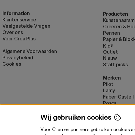
Information
Producten
Klantenservice
Kunstenaarsma
Veelgestelde Vragen
Creëren & Ho
Over ons
Pennen
Voor Crea Plus
Papier & Blok
i
s
K
d
Algemene Voorwaarden
Outlet
Privacybeleid
Nieuw
Cookies
Staff picks
Merken
Pilot
Lamy
Faber-Castell
Posca
Winsor & New
Alle merken (
Wij gebruiken cookies
Voor Crea en partners gebruiken cookies e