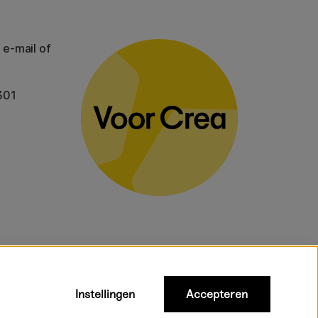
 e-mail of
301
Instellingen
Accepteren
gelden voor