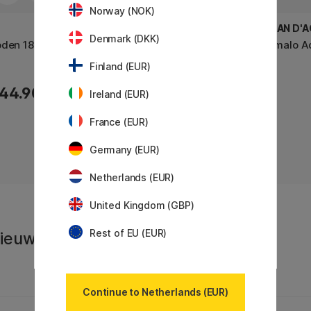
Norway (NOK)
CARAN D'ACHE
CARAN D'
Denmark (DKK)
oden 18-set
Prismalo Aquarelpotloden 12-set
Prismalo A
Finland (EUR)
44.90 €
28.90 €
Ireland (EUR)
France (EUR)
Germany (EUR)
Netherlands (EUR)
United Kingdom (GBP)
Rest of EU (EUR)
 Nieuws en
Continue to Netherlands (EUR)