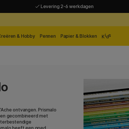
Levering 2-6 werkdagen
Gratis verzending vanaf 95 €*
Levering 2-6 werkdagen
i
s
Creëren & Hobby
Pennen
Papier & Blokken
K
d
lo
d'Ache ontvangen. Prismalo
orden gecombineerd met
waterbestendige
ismalo heeft een goed