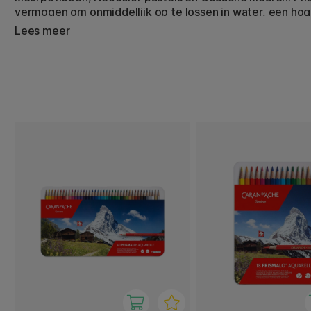
vermogen om onmiddellijk op te lossen in water, een ho
hoge lichtechtheid en een ongeëvenaarde kwaliteit.
Lees meer