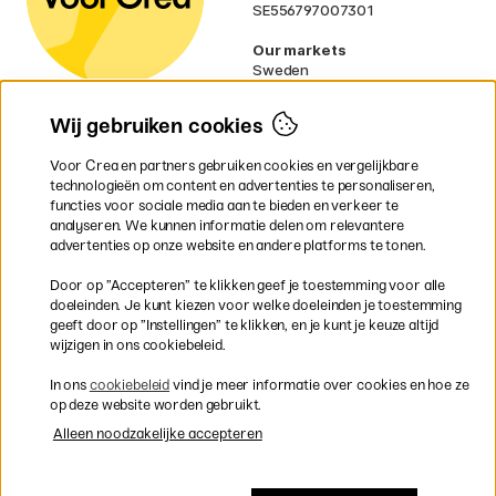
SE556797007301
Our markets
Sweden
Norway
Denmark
Wij gebruiken cookies
Finland
France
Voor Crea en partners gebruiken cookies en vergelijkbare
Ireland
technologieën om content en advertenties te personaliseren,
Germany
functies voor sociale media aan te bieden en verkeer te
UK
analyseren. We kunnen informatie delen om relevantere
EU
advertenties op onze website en andere platforms te tonen.
* Specifieke
verzendvoorwaarden
Door op ”Accepteren” te klikken geef je toestemming voor alle
gelden voor volumineuze producten.
doeleinden. Je kunt kiezen voor welke doeleinden je toestemming
geeft door op ”Instellingen” te klikken, en je kunt je keuze altijd
wijzigen in ons cookiebeleid.
Snel en veilig met creditcard of iDEAL
In ons
cookiebeleid
vind je meer informatie over cookies en hoe ze
op deze website worden gebruikt.
Alleen noodzakelijke accepteren
Gratis verzending vanaf 95 €