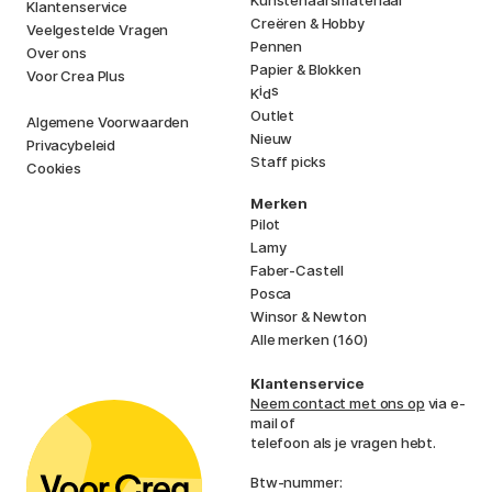
Kunstenaarsmateriaal
Klantenservice
Creëren & Hobby
Veelgestelde Vragen
Pennen
Over ons
Papier & Blokken
Voor Crea Plus
i
s
K
d
Outlet
Algemene Voorwaarden
Nieuw
Privacybeleid
Staff picks
Cookies
Merken
Pilot
Lamy
Faber-Castell
Posca
Winsor & Newton
Alle merken (160)
Klantenservice
Neem contact met ons op
via e-
mail of
telefoon als je vragen hebt.
Btw-nummer: