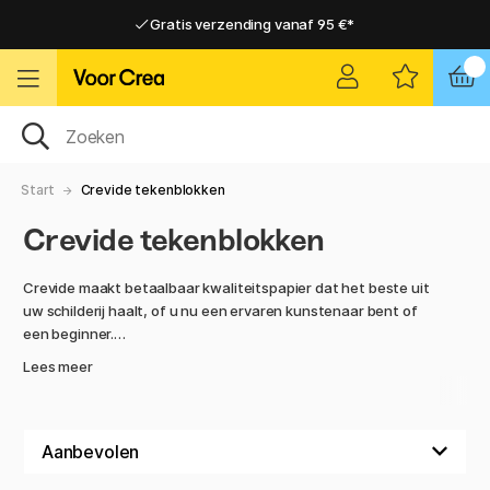
Gratis verzending vanaf 95 €*
Gratis verzending vanaf 95 €*
Levering 2-6 werkdagen
Levering 2-6 werkdagen
Start
Crevide tekenblokken
Crevide tekenblokken
Crevide maakt betaalbaar kwaliteitspapier dat het beste uit
uw schilderij haalt, of u nu een ervaren kunstenaar bent of
een beginner.
Lees meer
Crevide staat voor betaalbare kwaliteitsproducten waarop
u kunt vertrouwen. Of je nu schildert met markers, stiften,
potloden, aquarelverf, acrylverf of olieverf, je vindt hier een
geschikte ondergrond voor je creatie. Het maakt niet uit of
je de beste potloden of de beste kleuren hebt, als je geen