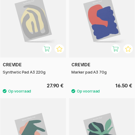
te sturen?
Bij de Pen Store hebben we het genoegen om in de
toekomst een nog groter assortiment Crevide producten te
presenteren - blijf op de hoogte zodat je het niet mist.
CREVIDE
CREVIDE
Synthetic Pad A3 220g
Marker pad A3 70g
27.90 €
16.50 €