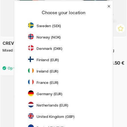
Choose your location
Sweden (SEK)
Norway (NOK)
CREVIDE
CREVIDE
Denmark (DKK)
Mixed Media Pad A3
Acrylic Pad 24x30 cm 360g
Finland (EUR)
15.50 €
11.50 €
Ireland (EUR)
France (EUR)
Germany (EUR)
Netherlands (EUR)
United Kingdom (GBP)