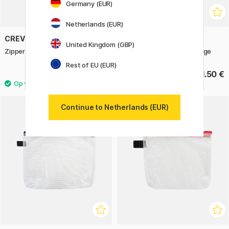
Germany (EUR)
Netherlands (EUR)
CREVIDE
CREVIDE
United Kingdom (GBP)
Zipper Pouch 19x14 cm Edge
Zipper Pouch 38x27 cm Edge
Rest of EU (EUR)
4.83 €
11.50 €
6.90 €
Continue to Netherlands (EUR)