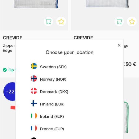
CREVIDE
CREVIDE
Zipper Pouch 34x23 cm (A4)
Zipper Pouch 28x20 cm Edge
Edge
Choose your location
9.20 €
7.50 €
Sweden (SEK)
Norway (NOK)
22%
Denmark (DKK)
Finland (EUR)
Ireland (EUR)
France (EUR)