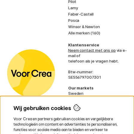
Pilot
Lamy
Faber-Castell
Posca
Winsor & Newton
Alle merken (160)
Klantenservice
Neem contact met ons op
via e-
mail of
telefoon als je vragen hebt.
Btw-nummer:
SE556797007301
Our markets
Sweden
Norway
Denmark
Wij gebruiken cookies
Finland
France
Voor Crea en partners gebruiken cookies en vergelijkbare
Ireland
technologieën om content en advertenties te personaliseren,
Germany
functies voor sociale media aan te bieden en verkeer te
UK