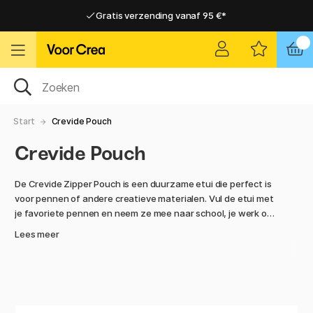
Gratis verzending vanaf 95 €*
Gratis verzending vanaf 95 €*
Levering 2-6 werkdagen
Levering 2-6 werkdagen
Start
Crevide Pouch
Crevide Pouch
De Crevide Zipper Pouch is een duurzame etui die perfect is
voor pennen of andere creatieve materialen. Vul de etui met
je favoriete pennen en neem ze mee naar school, je werk of
op reis. De transparante etui maakt het makkelijk om te
Lees meer
vinden wat je zoekt, zodat je meteen kunt beginnen met
creëren.
De etui is verkrijgbaar in verschillende maten en kleuren,
zodat je de etui kunt vinden die bij je past.