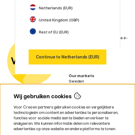
Faber-Castell
Posca
Netherlands (EUR)
Winsor & Newton
United Kingdom (GBP)
Alle merken (160)
Rest of EU (EUR)
Klantenservice
Neem contact met ons op
via e-
mail of
telefoon als je vragen hebt.
Continue to Netherlands (EUR)
Btw-nummer:
SE556797007301
Our markets
Sweden
Norway
Denmark
Wij gebruiken cookies
Finland
France
Voor Crea en partners gebruiken cookies en vergelijkbare
Ireland
technologieën om content en advertenties te personaliseren,
Germany
functies voor sociale media aan te bieden en verkeer te
UK
analyseren. We kunnen informatie delen om relevantere
EU
advertenties op onze website en andere platforms te tonen.