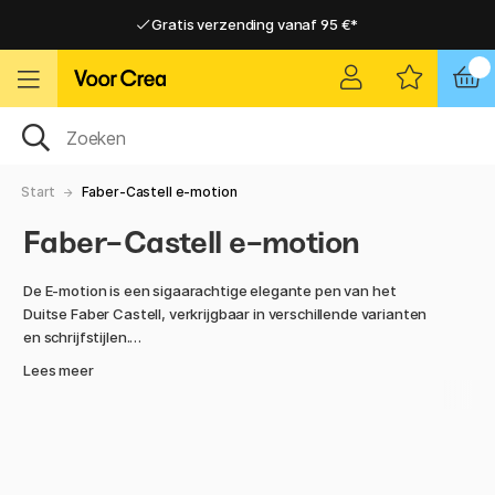
Gratis verzending vanaf 95 €*
Gratis verzending vanaf 95 €*
Levering 2-6 werkdagen
Levering 2-6 werkdagen
Start
Faber-Castell e-motion
Faber-Castell e-motion
De E-motion is een sigaarachtige elegante pen van het
Duitse Faber Castell, verkrijgbaar in verschillende varianten
en schrijfstijlen.
Lees meer
Het penlichaam ligt bijna ongewoon goed in de hand, wat de
schrijfervaring ten goede komt.
Gemaakt van hoogwaardig perenhout met verchroomde
details en gepolijst metaal.