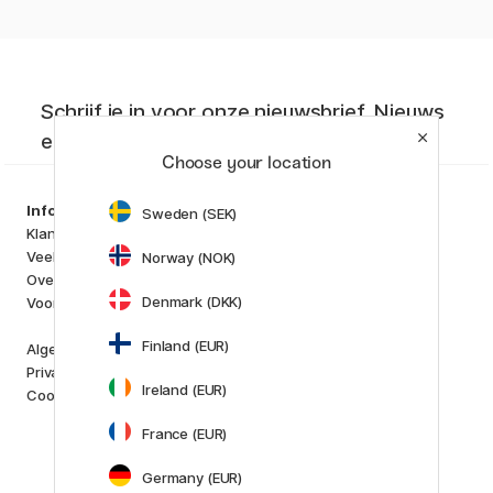
Schrijf je in voor onze nieuwsbrief. Nieuws
en aanbiedingen die je niet wilt missen!
Choose your location
Producten
Information
Sweden (SEK)
Kunstenaarsmateriaal
Klantenservice
Creëren & Hobby
Veelgestelde Vragen
Norway (NOK)
Pennen
Over ons
Papier & Blokken
Denmark (DKK)
Voor Crea Plus
i
s
K
d
Outlet
Finland (EUR)
Algemene Voorwaarden
Nieuw
Privacybeleid
Staff picks
Ireland (EUR)
Cookies
Merken
France (EUR)
Pilot
Lamy
Germany (EUR)