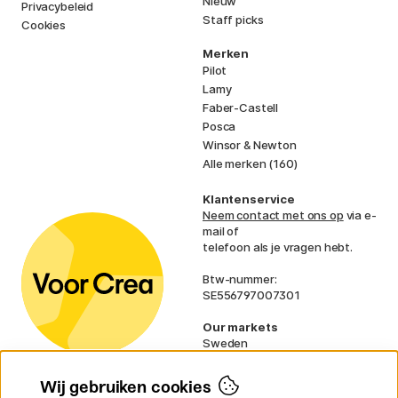
Nieuw
Privacybeleid
Staff picks
Cookies
Merken
Pilot
Lamy
Faber-Castell
Posca
Winsor & Newton
Alle merken (160)
Klantenservice
Neem contact met ons op
via e-
mail of
telefoon als je vragen hebt.
Btw-nummer:
SE556797007301
Our markets
Sweden
Norway
Denmark
Wij gebruiken cookies
Finland