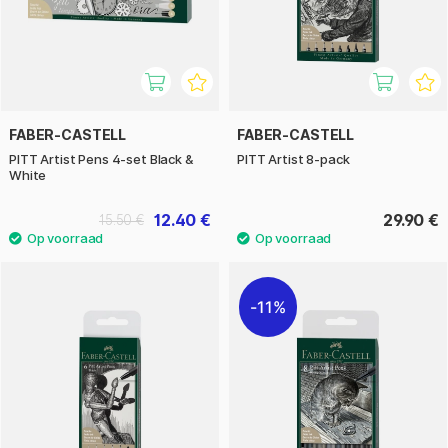
FABER-CASTELL
FABER-CASTELL
PITT Artist Pens 4-set Black &
PITT Artist 8-pack
White
12.40 €
29.90 €
15.50 €
11%