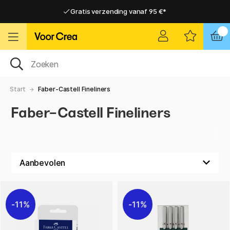
Gratis verzending vanaf 95 €*
Gratis verzending vanaf 95 €*
Levering 2-6 werkdagen
Levering 2-6 werkdagen
Start
Faber-Castell Fineliners
Faber-Castell Fineliners
11%
11%