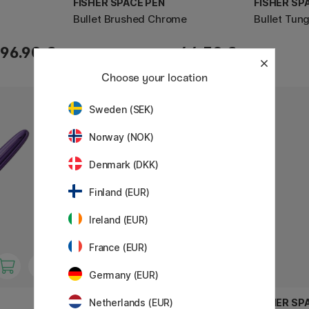
FISHER SPACE PEN
FISHER SP
Bullet Brushed Chrome
Bullet Tun
96.90 €
44.50 €
Choose your location
Sweden (SEK)
22%
Norway (NOK)
Denmark (DKK)
Finland (EUR)
Ireland (EUR)
France (EUR)
Germany (EUR)
FISHER SPACE PEN
FISHER SP
Netherlands (EUR)