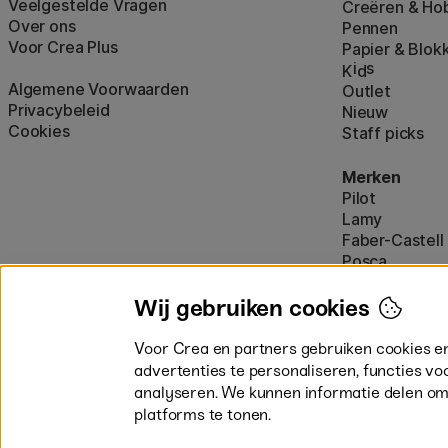
Veelgestelde Vragen
Creëren & Ho
Over ons
Pennen
Voor Crea Plus
Papier & Blok
i
s
K
d
Algemene Voorwaarden
Outlet
Privacybeleid
Nieuw
Cookies
Staff picks
Merken
Pilot
Lamy
Faber-Castell
Posca
Winsor & New
Alle merken (
Wij gebruiken cookies
Voor Crea en partners gebruiken cookies e
advertenties te personaliseren, functies vo
analyseren. We kunnen informatie delen om
platforms te tonen.