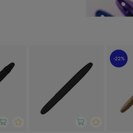
ngte van 95 mm gesloten en
n met of zonder clip!
22%