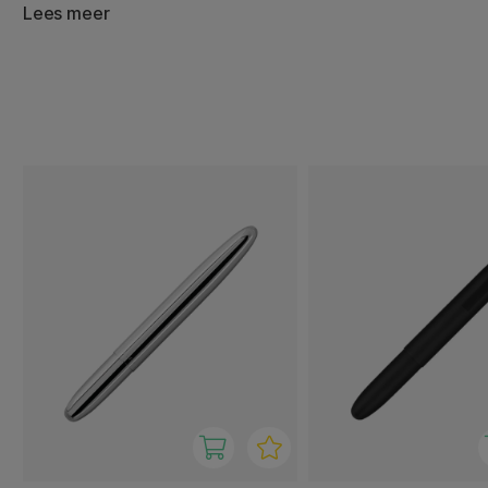
ruimte. De Bullet is volledig van metaal en heeft een le
Lees meer
133 mm open. Hier verkrijgbaar in verschillende kleuren e