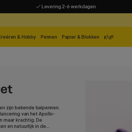
Levering 2-6 werkdagen
Gratis verzending vanaf 95 €*
Levering 2-6 werkdagen
i
s
Creëren & Hobby
Pennen
Papier & Blokken
K
d
let
ren zijn bekende balpennen.
ancering van het Apollo-
n maar krachtig. De
en en natuurlijk in de