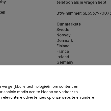
bby
telefoon als je vragen hebt.
ken
Btw-nummer: SE556797007
Our markets
Sweden
Norway
Denmark
Finland
France
Ireland
Germany
UK
ton
EU
160)
* Specifieke
verzendvoorwaarden
n vergelijkbare technologieën om content en
volumineuze producten.
or sociale media aan te bieden en verkeer te
 relevantere advertenties op onze website en andere