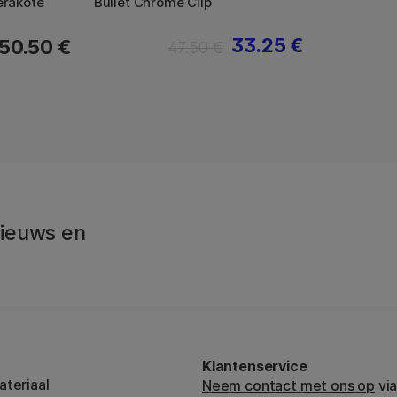
erakote
Bullet Chrome Clip
33.25 €
50.50 €
47.50 €
 Nieuws en
Klantenservice
teriaal
Neem contact met ons op
via