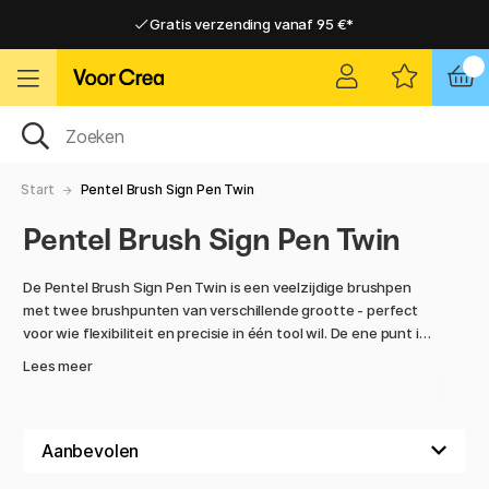
Gratis verzending vanaf 95 €*
Gratis verzending vanaf 95 €*
Levering 2-6 werkdagen
Levering 2-6 werkdagen
Start
Pentel Brush Sign Pen Twin
Pentel Brush Sign Pen Twin
De Pentel Brush Sign Pen Twin is een veelzijdige brushpen
met twee brushpunten van verschillende grootte - perfect
voor wie flexibiliteit en precisie in één tool wil. De ene punt is
fijn en geschikt voor details, dunne lijnen en kleinere tekst,
Lees meer
terwijl de andere breder is en ideaal voor grotere letters,
schaduwen en vegende lijnen.
De kleur is op waterbasis en geeft vloeiende, heldere
resultaten die ideaal zijn voor penseelletters, illustraties,