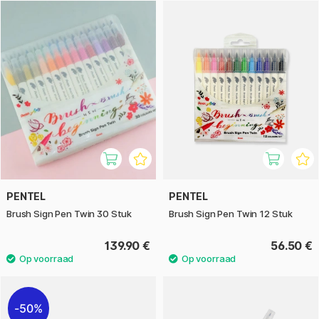
bullet journaling en het ontwerpen van kaarten. De punten
zijn glad en gemakkelijk te controleren, waardoor het
potlood even nuttig is voor beginners als voor ervaren
ontwerpers.
Verkrijgbaar in een reeks prachtige kleuren - kies je
favorieten of combineer er meerdere voor opvallende
contrasten en kleurovergangen.
PENTEL
PENTEL
Brush Sign Pen Twin 30 Stuk
Brush Sign Pen Twin 12 Stuk
139.90 €
56.50 €
50%