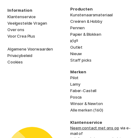
Producten
Information
Kunstenaarsmateriaal
Klantenservice
Creëren & Hobby
Veelgestelde Vragen
Pennen
Over ons
Papier & Blokken
Voor Crea Plus
i
s
K
d
Outlet
Algemene Voorwaarden
Nieuw
Privacybeleid
Staff picks
Cookies
Merken
Pilot
Lamy
Faber-Castell
Posca
Winsor & Newton
Alle merken (160)
Klantenservice
Neem contact met ons op
via e-
mail of