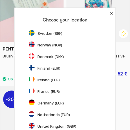
Choose your location
Sweden (SEK)
Norway (NOK)
PENTEL
PENTEL
Brush Sign Pen Twin 6 Stuk
Brush Sign Pen Twin Expressive
Denmark (DKK)
Set Manga
Finland (EUR)
28.50 €
25.52 €
31.90 €
Ireland (EUR)
France (EUR)
20%
Germany (EUR)
Netherlands (EUR)
United Kingdom (GBP)