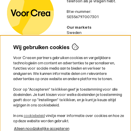
telefoon als je vragen hebt.
Btw-nummer:
SE556797007301
Our markets
Sweden
Norway
Denmark
Wij gebruiken cookies
Finland
France
Voor Crea en partners gebruiken cookies en vergelijkbare
Ireland
technologieën om content en advertenties te personaliseren,
Germany
functies voor sociale media aan te bieden en verkeer te
UK
analyseren. We kunnen informatie delen om relevantere
EU
advertenties op onze website en andere platforms te tonen.
* Specifieke
verzendvoorwaarden
Door op ”Accepteren” te klikken geef je toestemming voor alle
gelden voor volumineuze producten.
doeleinden. Je kunt kiezen voor welke doeleinden je toestemming
geeft door op ”Instellingen” te klikken, en je kunt je keuze altijd
wijzigen in ons cookiebeleid.
Snel en veilig met creditcard of iDEAL
In ons
cookiebeleid
vind je meer informatie over cookies en hoe ze
op deze website worden gebruikt.
Alleen noodzakelijke accepteren